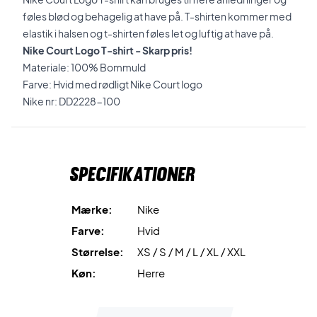
føles blød og behagelig at have på. T-shirten kommer med
elastik i halsen og t-shirten føles let og luftig at have på.
Nike Court Logo T-shirt - Skarp pris!
Materiale: 100% Bommuld
Farve: Hvid med rødligt Nike Court logo
Nike nr: DD2228-100
Specifikationer
Mærke:
Nike
Farve:
Hvid
Størrelse:
XS / S / M / L / XL / XXL
Køn:
Herre