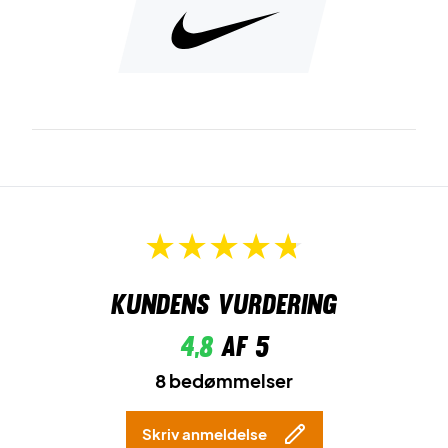
Kundens vurdering
4,8
af 5
8 bedømmelser
Skriv anmeldelse