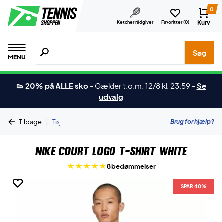
0
Kurv
Ketcher rådgiver
Favoritter (
0
)
Søg efter produkter, mærker etc.
Søg
MENU
👟 20% på ALLE sko
-
Gælder t.o.m. 12/8 kl. 23:59
-
Se
udvalg
|
Brug for hjælp?
Tilbage
Tøj
Nike Court Logo T-shirt White
8 bedømmelser
SPAR 40%
SPAR 40%
SPAR 40%
SPAR 40%