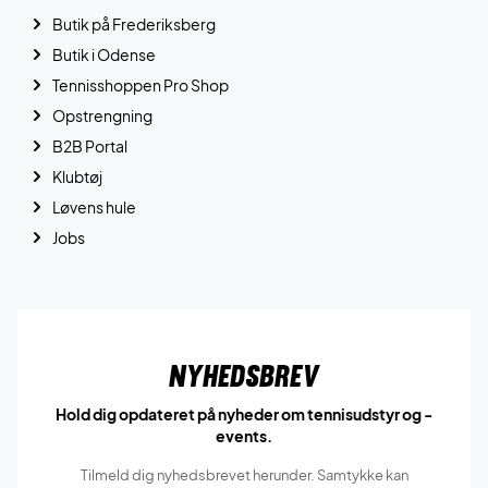
Butik på Frederiksberg
Butik i Odense
Tennisshoppen Pro Shop
Opstrengning
B2B Portal
Klubtøj
Løvens hule
Jobs
Nyhedsbrev
Hold dig opdateret på nyheder om tennisudstyr og -
events.
Tilmeld dig nyhedsbrevet herunder. Samtykke kan