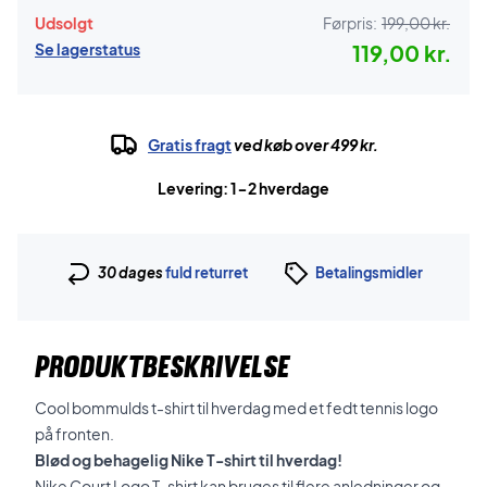
Udsolgt
Førpris:
199,00 kr.
Se lagerstatus
119,00 kr.
Gratis fragt
ved køb over 499 kr.
Levering: 1-2 hverdage
30 dages
fuld returret
Betalingsmidler
PRODUKTBESKRIVELSE
Cool bommulds t-shirt til hverdag med et fedt tennis logo
på fronten.
Blød og behagelig Nike T-shirt til hverdag!
Nike Court Logo T-shirt kan bruges til flere anledninger og