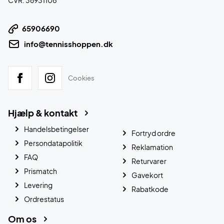
CVR: 36931108
65906690
info@tennisshoppen.dk
Cookies
Hjælp & kontakt
Handelsbetingelser
Fortryd ordre
Persondatapolitik
Reklamation
FAQ
Returvarer
Prismatch
Gavekort
Levering
Rabatkode
Ordrestatus
Om os