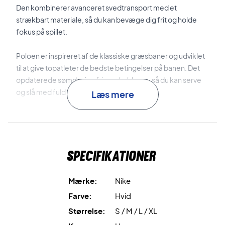
Den kombinerer avanceret svedtransport med et
strækbart materiale, så du kan bevæge dig frit og holde
fokus på spillet.
Poloen er inspireret af de klassiske græsbaner og udviklet
til at give topatleter de bedste betingelser på banen. Det
opdaterede sømdesign frigør skuldrene, så du kan serve
og slå med fuld bevægelsesfrihed.
Læs mere
Nike Dri-FIT ADV
kombinerer effektiv svedtransport med
avanceret ventilation, så du kan holde dig tør og
komfortabel.
Specifikationer
Firevejsstræk
giver fleksibilitet og fri bevægelighed på
banen.
Mærke:
Nike
Farve:
Hvid
Opdateret sømdesign
frigør skuldrene og giver fuld
Størrelse:
S / M / L / XL
bevægelsesfrihed i serv og slag.