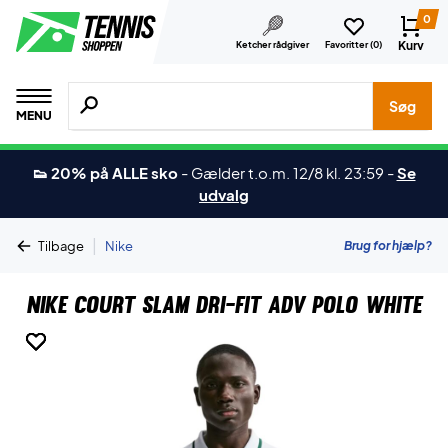
0
Kurv
Ketcher rådgiver
Favoritter (
0
)
Søg efter produkter, mærker etc.
Søg
MENU
👟 20% på ALLE sko
-
Gælder t.o.m. 12/8 kl. 23:59
-
Se
udvalg
|
Brug for hjælp?
Tilbage
Nike
Nike Court Slam Dri-FIT ADV Polo White