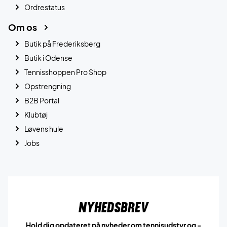
Ordrestatus
Om os
Butik på Frederiksberg
Butik i Odense
Tennisshoppen Pro Shop
Opstrengning
B2B Portal
Klubtøj
Løvens hule
Jobs
Nyhedsbrev
Hold dig opdateret på nyheder om tennisudstyr og -