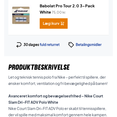
Babolat Pro Tour 2.0 3-Pack
White
75,00
kr.
Læg i kurv
30 dages
fuld returret
Betalingsmidler
PRODUKTBESKRIVELSE
Let og teknisk tennis polo fra Nike – perfekt til spillere, der
ønsker komfort, ventilation og fri bevægelighed på banen!
Avanceret komfort og bevægelsesfrihed – Nike Court
Slam Dri-FIT ADV Polo White
Nike Court Slam Dri-FIT ADV Polo er skabt til tennisspillere,
der vil spille med maksimal komfort gennem hele kampen.