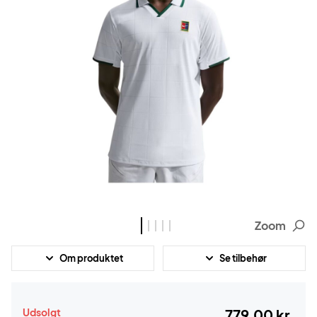
Zoom
Om produktet
Se tilbehør
Udsolgt
779,00 kr.