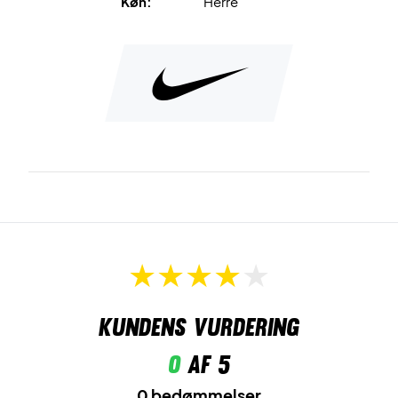
Køn:
Herre
Forlænget rygkant
giver stabil dækning, uanset hvordan
du bevæger dig.
Ren kantfinish
giver en behagelig og distraktionsfri følelse.
Spil frit og komfortabelt – køb Nike Court Slam Dri-FIT
ADV Polo i dag!
Farve:
White.
Materiale:
100% polyester.
Kundens vurdering
0
af 5
0 bedømmelser