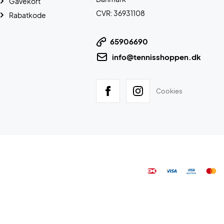
Gavekort
CVR: 36931108
Rabatkode
65906690
info@tennisshoppen.dk
Cookies