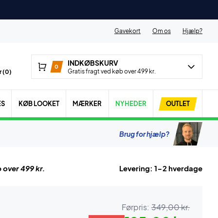
Gavekort
Om os
Hjælp?
INDKØBSKURV
0
Gratis fragt ved køb over 499 kr.
 (
0
)
ES
KØB LOOKET
MÆRKER
NYHEDER
OUTLET
Brug for hjælp?
 over 499 kr.
Levering: 1-2 hverdage
Førpris:
349,00 kr.