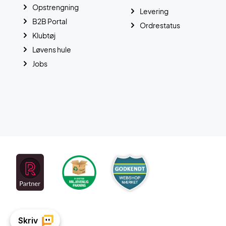
Opstrengning
Levering
B2B Portal
Ordrestatus
Klubtøj
Løvens hule
Jobs