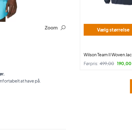
Zoom
Vælg størrelse
Wilson Team II Woven Ja
Førpris:
499,00
190,00 
ør.
omfortabelt at have på.