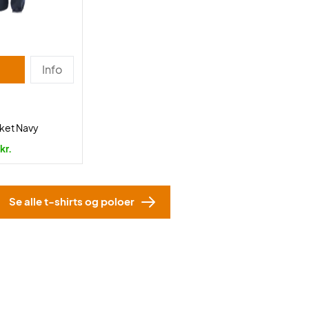
Info
cket Navy
kr.
Se alle t-shirts og poloer