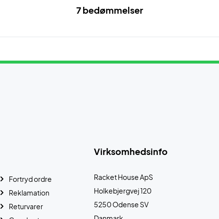
7 bedømmelser
Virksomhedsinfo
Racket House ApS
Fortryd ordre
Holkebjergvej 120
Reklamation
5250 Odense SV
Returvarer
Danmark