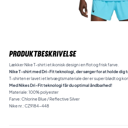
PRODUKTBESKRIVELSE
Lækker Nike T-shirt i et ikonisk design i en flot og frisk farve.
Nike T-shirt med Dri-Fit teknologi, der sørger for at holde dig t
T-shirten er lavet i et letvægtsmateriale der er super blødt og k
Med Nikes Dri-Fit teknologi får du optimal åndbarhed!
Materiale: 100% polyester
Farve: Chlorine Blue / Reflective Silver
Nike nr.: CZ9184-448