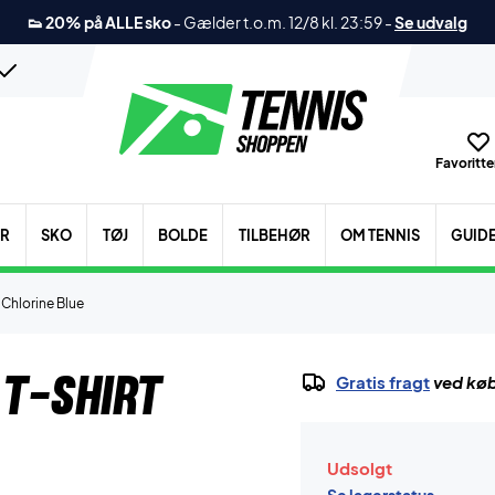
👟 20% på ALLE sko
-
Gælder t.o.m. 12/8 kl. 23:59
-
Se udvalg
Favoritter
ER
SKO
TØJ
BOLDE
TILBEHØR
OM TENNIS
GUID
t Chlorine Blue
 T-shirt
Gratis fragt
ved køb
Udsolgt