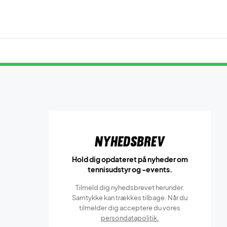
Nyhedsbrev
Hold dig opdateret på nyheder om
tennisudstyr og -events.
Tilmeld dig nyhedsbrevet herunder.
Samtykke kan trækkes tilbage. Når du
tilmelder dig acceptere du vores
persondatapolitik.