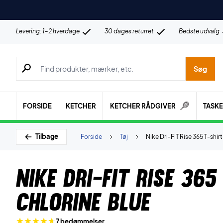
Levering: 1-2 hverdage
30 dages returret
Bedste udvalg
Søg efter produkter, mærker etc.
Søg
FORSIDE
KETCHER
KETCHER RÅDGIVER
TASK
Tilbage
Forside
Tøj
Nike Dri-FIT Rise 365 T-shir
Nike Dri-FIT Rise 365
Chlorine Blue
7 bedømmelser