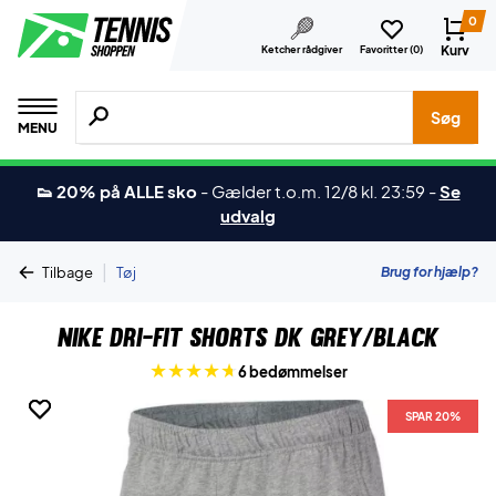
0
Kurv
Ketcher rådgiver
Favoritter (
0
)
Søg efter produkter, mærker etc.
Søg
MENU
👟 20% på ALLE sko
-
Gælder t.o.m. 12/8 kl. 23:59
-
Se
udvalg
|
Brug for hjælp?
Tilbage
Tøj
Nike Dri-Fit Shorts DK Grey/Black
6 bedømmelser
SPAR 20%
SPAR 20%