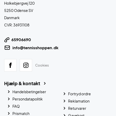
Holkebjergvej 120
5250 Odense SV
Danmark
CVR: 36931108
65906690
info@tennisshoppen.dk
Cookies
Hjælp & kontakt
Handelsbetingelser
Fortryd ordre
Persondatapolitik
Reklamation
FAQ
Returvarer
Prismatch
Gavekort