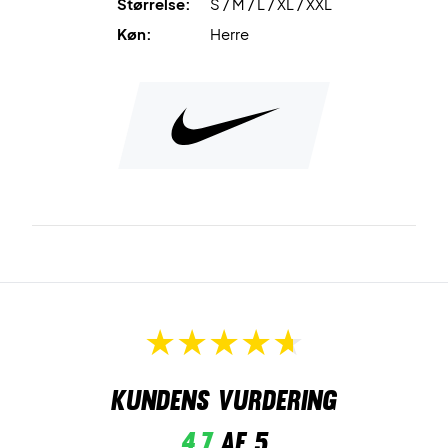
Størrelse:
S / M / L / XL / XXL
Køn:
Herre
Kundens vurdering
4,7
af 5