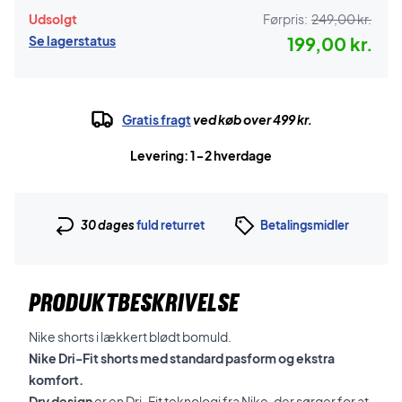
Udsolgt
Førpris:
249,00 kr.
Se lagerstatus
199,00 kr.
Gratis fragt
ved køb over 499 kr.
Levering: 1-2 hverdage
30 dages
fuld returret
Betalingsmidler
PRODUKTBESKRIVELSE
Nike shorts i lækkert blødt bomuld.
Nike Dri-Fit shorts med standard pasform og ekstra
komfort.
Dry design
er en Dri-Fit teknologi fra Nike, der sørger for at