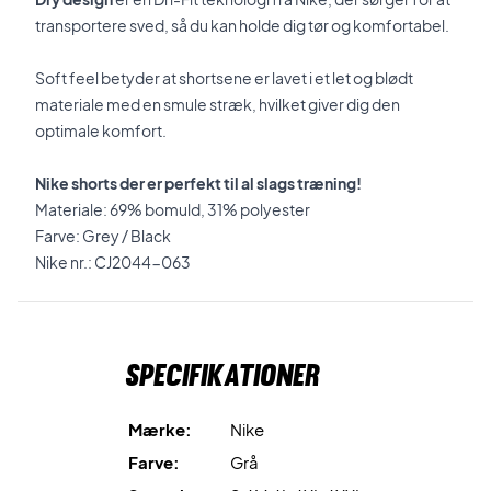
transportere sved, så du kan holde dig tør og komfortabel.
Soft feel betyder at shortsene er lavet i et let og blødt
materiale med en smule stræk, hvilket giver dig den
optimale komfort.
Nike shorts der er perfekt til al slags træning!
Materiale: 69% bomuld, 31% polyester
Farve: Grey / Black
Nike nr.: CJ2044-063
Specifikationer
Mærke:
Nike
Farve:
Grå