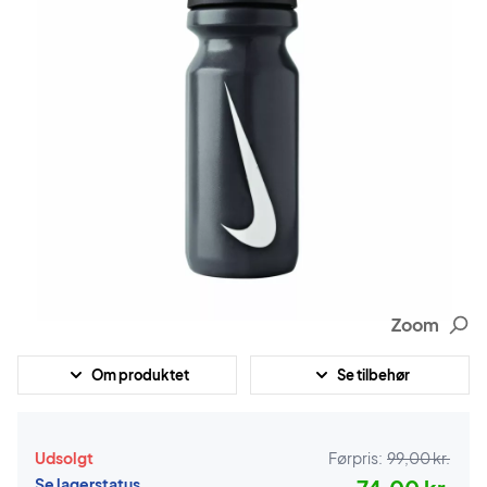
Zoom
Om produktet
Se tilbehør
Udsolgt
Førpris:
99,00 kr.
Se lagerstatus