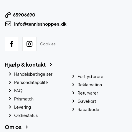
65906690
info@tennisshoppen.dk
Cookies
Hjælp & kontakt
Handelsbetingelser
Fortryd ordre
Persondatapolitik
Reklamation
FAQ
Returvarer
Prismatch
Gavekort
Levering
Rabatkode
Ordrestatus
Om os