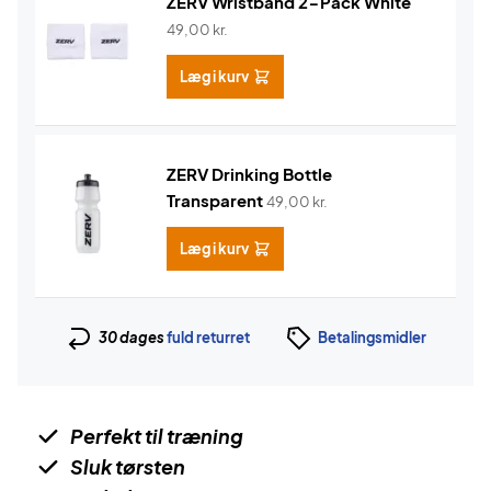
ZERV Wristband 2-Pack White
49,00
kr.
Læg i kurv
ZERV Drinking Bottle
Transparent
49,00
kr.
Læg i kurv
30 dages
fuld returret
Betalingsmidler
Perfekt til træning
Sluk tørsten