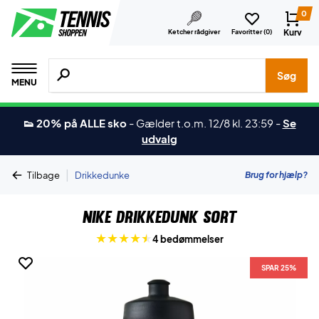
0
Kurv
Ketcher rådgiver
Favoritter (
0
)
Søg efter produkter, mærker etc.
Søg
MENU
👟 20% på ALLE sko
-
Gælder t.o.m. 12/8 kl. 23:59
-
Se
udvalg
|
Brug for hjælp?
Tilbage
Drikkedunke
Nike Drikkedunk Sort
4 bedømmelser
SPAR 25%