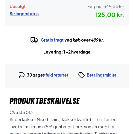
Udsolgt
Førpris:
349,00 kr.
Se lagerstatus
125,00 kr.
Gratis fragt
ved køb over 499 kr.
Levering: 1-2 hverdage
30 dages
fuld returret
Betalingsmidler
PRODUKTBESKRIVELSE
CV3135 013
Super lækker Nike T-shirt, i lækker kvalitet. T-shirten er
lavet af minimum 75% genbrugs fibre, som er med til at
mindske carbon fodsporet i virksomheden. T-shirten er