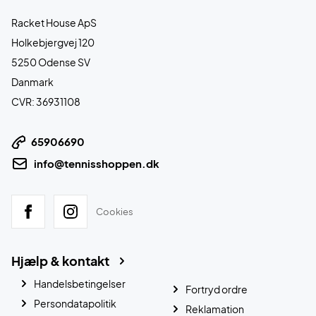
Racket House ApS
Holkebjergvej 120
5250 Odense SV
Danmark
CVR: 36931108
65906690
info@tennisshoppen.dk
Cookies
Hjælp & kontakt
Handelsbetingelser
Fortryd ordre
Persondatapolitik
Reklamation