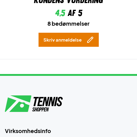
Kundens vurdering
4,5
af 5
8 bedømmelser
Skriv anmeldelse
Virksomhedsinfo