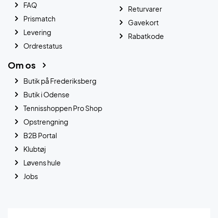
FAQ
Returvarer
Prismatch
Gavekort
Levering
Rabatkode
Ordrestatus
Om os
Butik på Frederiksberg
Butik i Odense
Tennisshoppen Pro Shop
Opstrengning
B2B Portal
Klubtøj
Løvens hule
Jobs