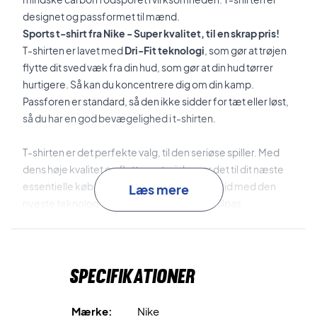
designet og passformet til mænd.
Sports t-shirt fra Nike - Super kvalitet, til en skrap pris!
T-shirten er lavet med
Dri-Fit teknologi
, som gør at trøjen
flytte dit sved væk fra din hud, som gør at din hud tørrer
hurtigere. Så kan du koncentrere dig om din kamp.
Passforen er standard, så den ikke sidder for tæt eller løst,
så du har en god bevægelighed i t-shirten.
T-shirten er det perfekte valg, til den seriøse spiller. Med
dens høje kvalitet og flotte materiale, gør det til dit næste
essentielle køb. T-shirts fra Nike kommer altid med den
Læs mere
nyeste teknologi, så du altid føler dig godt tilpas.
Komfortabel og miljøvenlig t-shirt fra Nike!
T-shirten kommer i en flot sort farve, med camouflage
detaljer. Den perfekte t-shirt til dig der vil have en
Specifikationer
komfortabel og stilren t-shirt, der skåner miljøet.
Farve: Sort camouflage
Mærke:
Nike