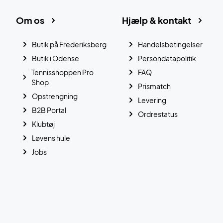
Om os
Hjælp & kontakt
Butik på Frederiksberg
Handelsbetingelser
Butik i Odense
Persondatapolitik
Tennisshoppen Pro
FAQ
Shop
Prismatch
Opstrengning
Levering
B2B Portal
Ordrestatus
Klubtøj
Løvens hule
Jobs