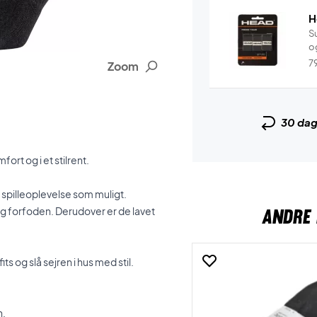
H
Su
og
7
Zoom
30 da
rt og i et stilrent.
 spilleoplevelse som muligt.
g forfoden. Derudover er de lavet
ANDRE 
 og slå sejren i hus med stil.
n.