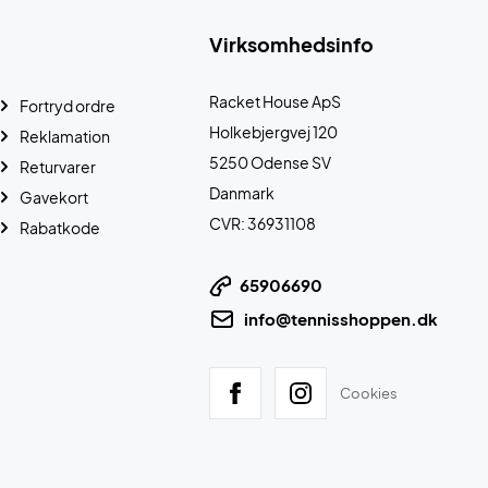
Virksomhedsinfo
Racket House ApS
Fortryd ordre
Holkebjergvej 120
Reklamation
5250 Odense SV
Returvarer
Danmark
Gavekort
CVR: 36931108
Rabatkode
65906690
info@tennisshoppen.dk
Cookies