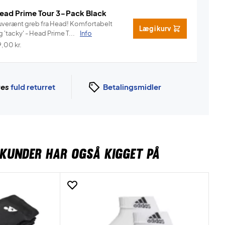
ead Prime Tour 3-Pack Black
verænt greb fra Head! Komfortabelt
Læg i kurv
 'tacky' - Head Prime T...
Info
9,00
kr.
ges
fuld returret
Betalingsmidler
KUNDER HAR OGSÅ KIGGET PÅ