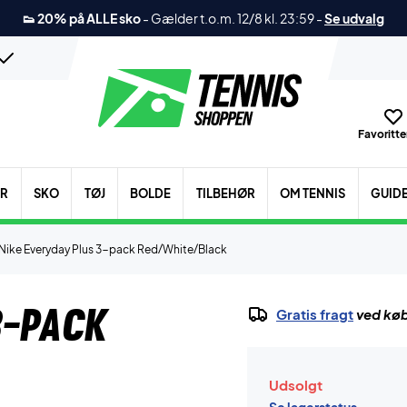
👟 20% på ALLE sko
-
Gælder t.o.m. 12/8 kl. 23:59
-
Se udvalg
Favoritter
ER
SKO
TØJ
BOLDE
TILBEHØR
OM TENNIS
GUID
Nike Everyday Plus 3-pack Red/White/Black
3-pack
Gratis fragt
ved køb
Udsolgt