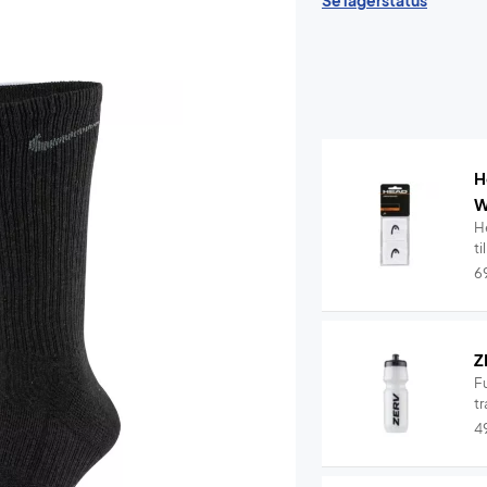
Se lagerstatus
H
W
H
ti
6
Z
F
tr
4