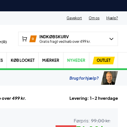
Gavekort
Om os
Hjælp?
INDKØBSKURV
0
Gratis fragt ved køb over 499 kr.
 (
0
)
ES
KØB LOOKET
MÆRKER
NYHEDER
OUTLET
Brug for hjælp?
 over 499 kr.
Levering: 1-2 hverdage
Førpris:
99,00 kr.