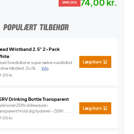
74,00 kr.
SPAR 25%
POPULÆRT TILBEHØR
ead Wristband 2.5" 2-Pack
hite
Læg i kurv
ead Svedbånd er super lækre svedbånd
l dine håndled. Du få...
Info
9,00
kr.
ERV Drinking Bottle Transparent
unktionel ZERV drikkedunk i
Læg i kurv
ansparent!Hold dig hydreret - ZERV ...
Info
9,00
kr.