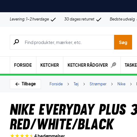
Levering: 1-2 hverdage
30 dages returret
Bedste udvalg
Søg efter produkter, mærker etc.
Søg
FORSIDE
KETCHER
KETCHER RÅDGIVER
TASK
Tilbage
Forside
Tøj
Strømper
Nike
Nike Everyday Plus 
Red/White/Black
4 bedømmelser