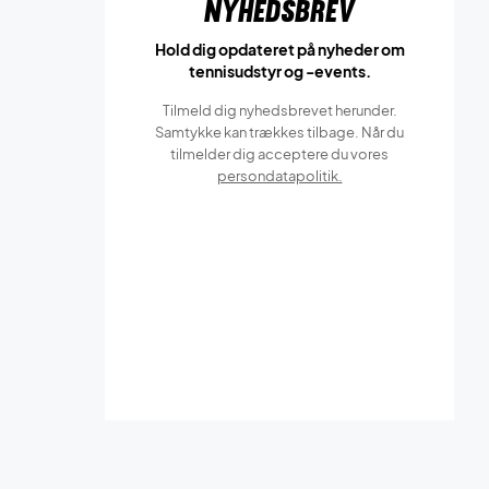
Nyhedsbrev
Hold dig opdateret på nyheder om
tennisudstyr og -events.
Tilmeld dig nyhedsbrevet herunder.
Samtykke kan trækkes tilbage. Når du
tilmelder dig acceptere du vores
persondatapolitik.