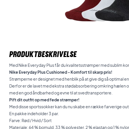
PRODUKTBESKRIVELSE
Med Nike Everyday Plus får du kvalitetsstrømper med sublim komfo
Nike Everyday Plus Cushioned - Komfort til skarp pris!
Strømperne er designet med henblik på at give dig så optimal en
Derfor er de lavet med ekstra stødabsorbering omkring hælen o
med en god åndbarhed og evne til at svedtransportere.
Pift dit outfit op med fede strømper!
Med disse sportssokker kan du nu skabe en række farverige outfits
En pakke indeholder 3 par.
Farve: Rød / Hvid / Sort
Materiale: 64 % bomuld, 33 % polyester, 2 % elastan og 1 % nylo