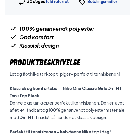
30 dages
fuld returret
Betalingsmidler
100% genanvendt polyester
God komfort
Klassisk design
PRODUKTBESKRIVELSE
Let og flot Nike tanktop til piger – perfekt til tennisbanen!
Klassisk og komfortabel – Nike One Classic Girls Dri-FIT
Tank Top Black
Denne pige tanktop er perfekt til tennisbanen. Den er lavet
af et let, åndbart og 100% genanvendt polyester materiale
med
Dri-FIT
. Til sidst, så har den et klassisk design.
Perfekt til tennisbanen – køb denne Nike top i dag!