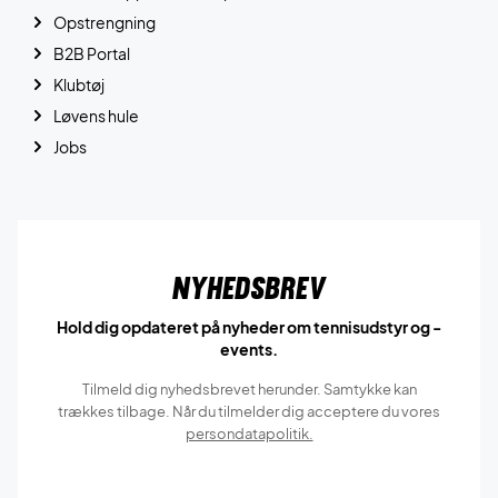
Opstrengning
B2B Portal
Klubtøj
Løvens hule
Jobs
Nyhedsbrev
Hold dig opdateret på nyheder om tennisudstyr og -
events.
Tilmeld dig nyhedsbrevet herunder. Samtykke kan
trækkes tilbage. Når du tilmelder dig acceptere du vores
persondatapolitik.