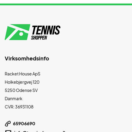
Virksomhedsinfo
Racket House ApS
Holkebjergvej 120
5250 Odense SV
Danmark
CVR: 36931108
65906690