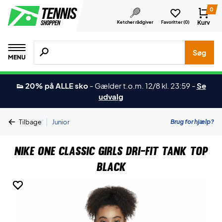
0
Kurv
Ketcher rådgiver
Favoritter (
0
)
Søg efter produkter, mærker etc.
Søg
MENU
👟 20% på ALLE sko
-
Gælder t.o.m. 12/8 kl. 23:59
-
Se
udvalg
|
Brug for hjælp?
Tilbage
Junior
Nike One Classic Girls Dri-FIT Tank Top
Black