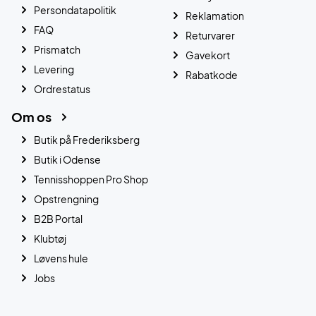
Persondatapolitik
Reklamation
FAQ
Returvarer
Prismatch
Gavekort
Levering
Rabatkode
Ordrestatus
Om os
Butik på Frederiksberg
Butik i Odense
Tennisshoppen Pro Shop
Opstrengning
B2B Portal
Klubtøj
Løvens hule
Jobs