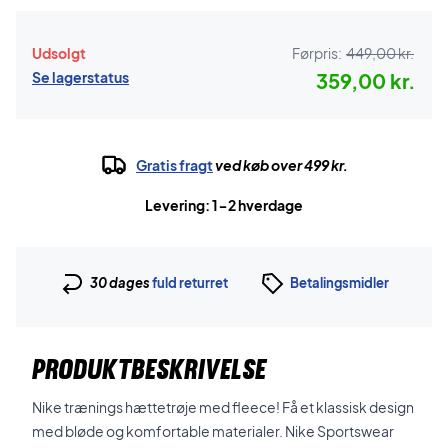
Udsolgt
Førpris:
449,00 kr.
Se lagerstatus
359,00 kr.
Gratis fragt
ved køb over 499 kr.
Levering: 1-2 hverdage
30 dages
fuld returret
Betalingsmidler
PRODUKTBESKRIVELSE
Nike trænings hættetrøje med fleece! Få et klassisk design
med bløde og komfortable materialer. Nike Sportswear