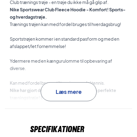
Club trænings trøje - en trøje du ikke må gå glip af.
Nike Sportswear Club Fleece Hoodie - Komfort! Sports-
og hverdagstrøje.
Trænings trøjen kan med fordel bruges til hverdagsbrug!
Sportstrøjen kommer i en standard pasform og med en
afslappet/let fornemmelse!
Ydermere med en kængurulomme til opbevaring af
diverse.
Kan med fordel bruges til tennis og padel tennis.
Nike har gjort det nemt for dig, at finde den perfekte
Læs mere
træningstrøje! Billigt!
Materiale: 80% bomuld, 20% polyester
Farve: Midnight Navy
Nike nr: BV2654-410
Specifikationer