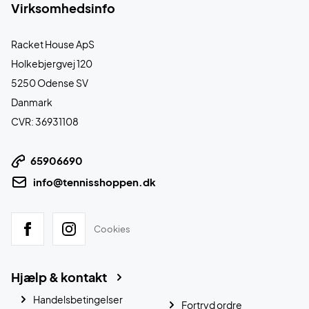
Virksomhedsinfo
Racket House ApS
Holkebjergvej 120
5250 Odense SV
Danmark
CVR: 36931108
65906690
info@tennisshoppen.dk
Cookies
Hjælp & kontakt
Handelsbetingelser
Fortryd ordre