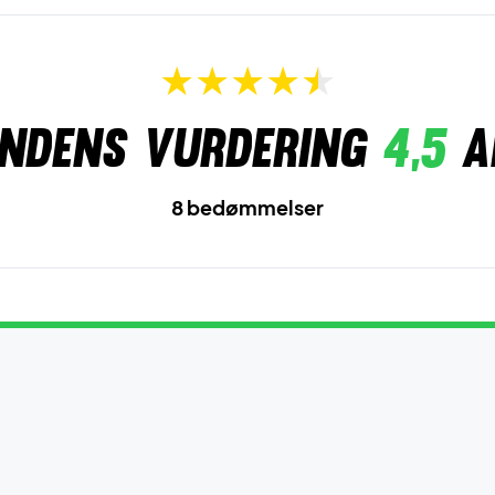
ndens vurdering
4,5
a
8 bedømmelser