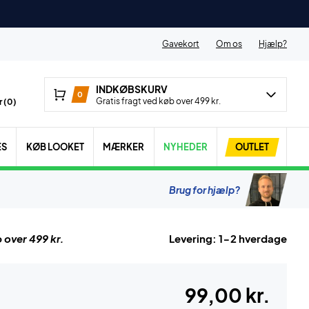
Gavekort
Om os
Hjælp?
INDKØBSKURV
0
Gratis fragt ved køb over 499 kr.
 (
0
)
ES
KØB LOOKET
MÆRKER
NYHEDER
OUTLET
Brug for hjælp?
 over 499 kr.
Levering: 1-2 hverdage
99,00 kr.