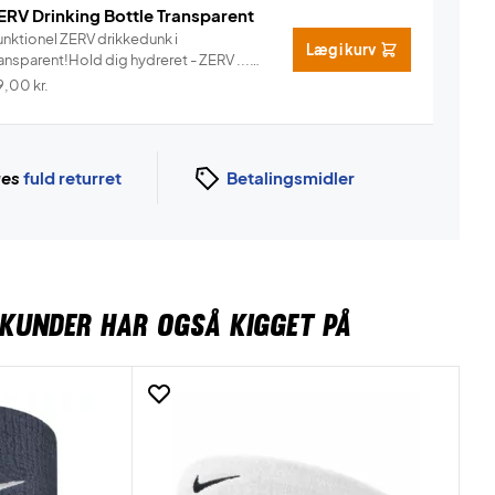
ERV Drinking Bottle Transparent
unktionel ZERV drikkedunk i
Læg i kurv
ansparent!Hold dig hydreret - ZERV ...
Info
9,00
kr.
ges
fuld returret
Betalingsmidler
KUNDER HAR OGSÅ KIGGET PÅ