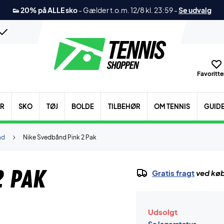
👟 20% på ALLE sko
-
Gælder t.o.m. 12/8 kl. 23:59
-
Se udvalg
Favoritter
ER
SKO
TØJ
BOLDE
TILBEHØR
OM TENNIS
GUID
nd
Nike Svedbånd Pink 2 Pak
2 Pak
Gratis fragt
ved køb
Udsolgt