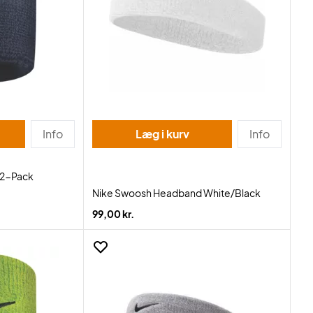
Info
Læg i kurv
Info
 2-Pack
Nike Swoosh Headband White/Black
99,00 kr.