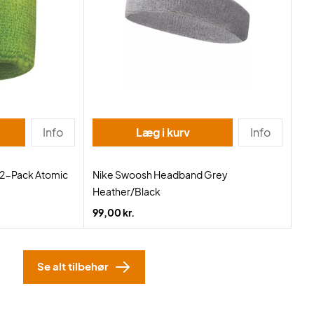
Info
Læg i kurv
Info
 2-Pack Atomic
Nike Swoosh Headband Grey
Heather/Black
99,00 kr.
Se alt tilbehør