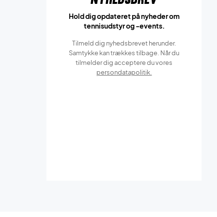
Hold dig opdateret på nyheder om
tennisudstyr og -events.
Tilmeld dig nyhedsbrevet herunder.
Samtykke kan trækkes tilbage. Når du
tilmelder dig acceptere du vores
persondatapolitik.