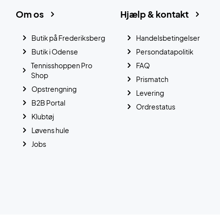
Om os
Hjælp & kontakt
Butik på Frederiksberg
Handelsbetingelser
Butik i Odense
Persondatapolitik
Tennisshoppen Pro
FAQ
Shop
Prismatch
Opstrengning
Levering
B2B Portal
Ordrestatus
Klubtøj
Løvens hule
Jobs