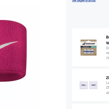
Se lagerstatus
B
W
De
o
7
Z
L
ZE
4