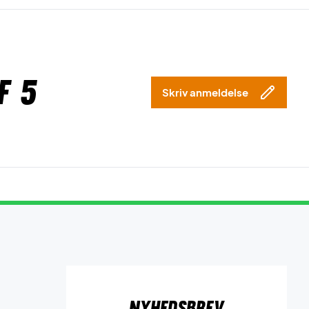
f 5
Skriv anmeldelse
Nyhedsbrev