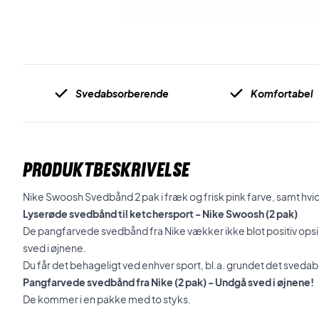
Svedabsorberende
Komfortabel
PRODUKTBESKRIVELSE
Nike Swoosh Svedbånd 2 pak i fræk og frisk pink farve, samt hvid
Lyserøde svedbånd til ketchersport - Nike Swoosh (2 pak)
De pangfarvede svedbånd fra Nike vækker ikke blot positiv opsigt
sved i øjnene.
Du får det behageligt ved enhver sport, bl.a. grundet det sve
Pangfarvede svedbånd fra Nike (2 pak) - Undgå sved i øjnene!
De kommer i en pakke med to styks.