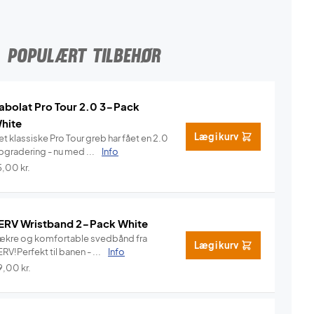
POPULÆRT TILBEHØR
abolat Pro Tour 2.0 3-Pack
hite
Læg i kurv
t klassiske Pro Tour greb har fået en 2.0
pgradering - nu med ...
Info
5,00
kr.
ERV Wristband 2-Pack White
ækre og komfortable svedbånd fra
Læg i kurv
RV!Perfekt til banen - ...
Info
9,00
kr.