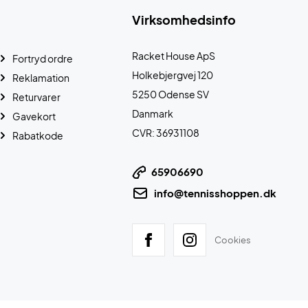
Virksomhedsinfo
Racket House ApS
Fortryd ordre
Holkebjergvej 120
Reklamation
5250 Odense SV
Returvarer
Danmark
Gavekort
CVR: 36931108
Rabatkode
65906690
info@tennisshoppen.dk
Cookies