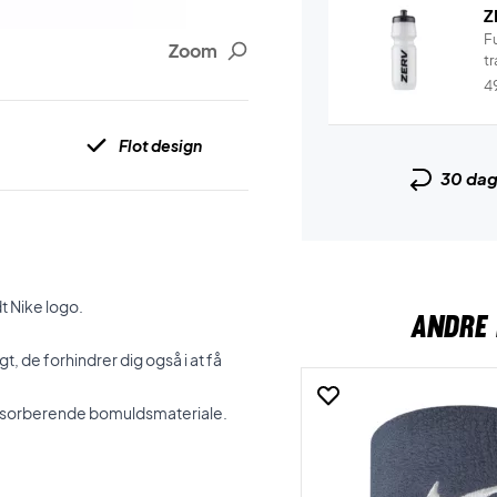
Z
F
Zoom
tr
4
Flot design
30 da
t Nike logo.
ANDRE 
, de forhindrer dig også i at få
dabsorberende bomuldsmateriale.