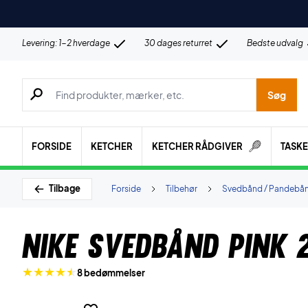
Levering: 1-2 hverdage
30 dages returret
Bedste udvalg
Søg efter produkter, mærker etc.
Søg
FORSIDE
KETCHER
KETCHER RÅDGIVER
TASK
Tilbage
Forside
Tilbehør
Svedbånd / Pandebå
Nike Svedbånd Pink 
8 bedømmelser