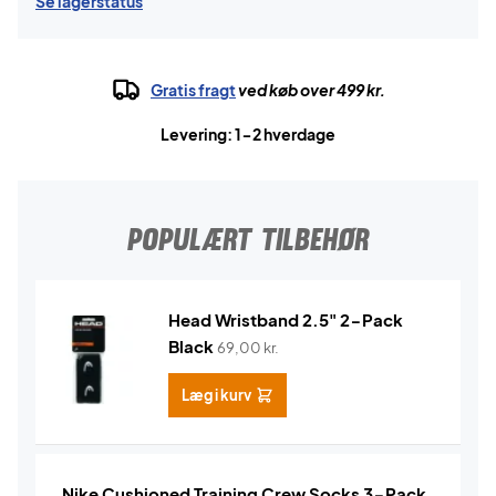
Se lagerstatus
Gratis fragt
ved køb over 499 kr.
Levering: 1-2 hverdage
POPULÆRT TILBEHØR
Head Wristband 2.5" 2-Pack
Black
69,00
kr.
Læg i kurv
Nike Cushioned Training Crew Socks 3-Pack