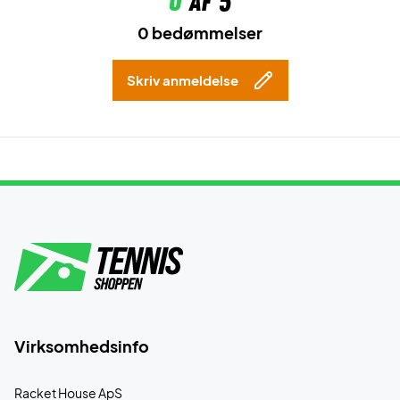
0
af 5
0 bedømmelser
Skriv anmeldelse
Virksomhedsinfo
Racket House ApS