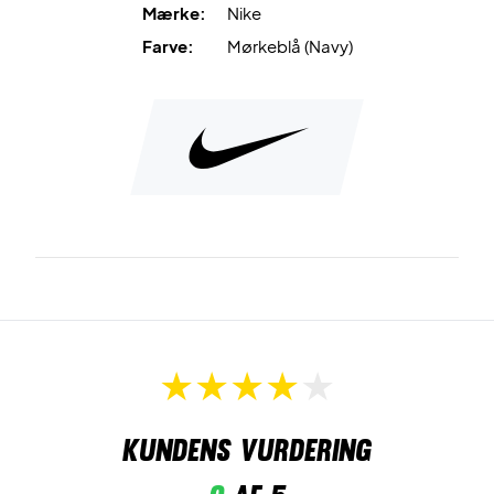
Mærke:
Nike
Spil tørt og komfortabelt – vælg Nike Swoosh Classic
Farve:
Mørkeblå (Navy)
Doublewide Wristbands 2-Pack Navy/White
Indhold:
2 stk.
Materiale:
72% bomuld, 13% nylon, 10% polyester, 4%
gummi, 1% elastan
Farve:
Navy / White
Kundens vurdering