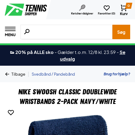
0
Kurv
Ketcher rådgiver
Favoritter (
0
)
Søg efter produkter, mærker etc.
Søg
MENU
👟 20% på ALLE sko
-
Gælder t.o.m. 12/8 kl. 23:59
-
Se
udvalg
|
Brug for hjælp?
Tilbage
Svedbånd / Pandebånd
Nike Swoosh Classic Doublewide
Wristbands 2-Pack Navy/White