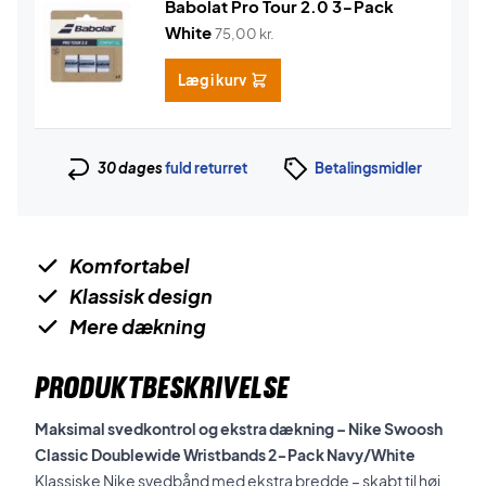
Babolat Pro Tour 2.0 3-Pack
White
75,00
kr.
Læg i kurv
30 dages
fuld returret
Betalingsmidler
Komfortabel
Klassisk design
Mere dækning
PRODUKTBESKRIVELSE
Maksimal svedkontrol og ekstra dækning – Nike Swoosh
Classic Doublewide Wristbands 2-Pack Navy/White
Klassiske Nike svedbånd med ekstra bredde – skabt til høj