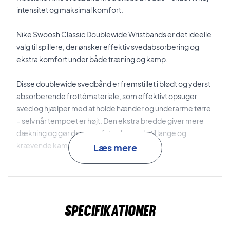
intensitet og maksimal komfort.
Nike Swoosh Classic Doublewide Wristbands er det ideelle
valg til spillere, der ønsker effektiv svedabsorbering og
ekstra komfort under både træning og kamp.
Disse doublewide svedbånd er fremstillet i blødt og yderst
absorberende frottémateriale, som effektivt opsuger
sved og hjælper med at holde hænder og underarme tørre
– selv når tempoet er højt. Den ekstra bredde giver mere
dækning og gør dem særligt velegnede til lange og
krævende kampe.
Læs mere
Svedbåndene sidder sikkert og behageligt på håndleddet
uden at glide eller stramme, så du kan bevæge dig frit og
fokusere fuldt ud på dit spil. Det klassiske navyblå design
Specifikationer
med hvid Nike Swoosh giver et tidløst og sporty look, der
passer perfekt til både tennis-, padel- og træningstøj.