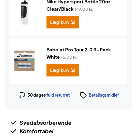
Nike Hypersport Bottle 20oz
Clear/Black
149,00
kr.
Læg i kurv
Babolat Pro Tour 2.0 3-Pack
White
75,00
kr.
Læg i kurv
30 dages
fuld returret
Betalingsmidler
Svedabsorberende
Komfortabel