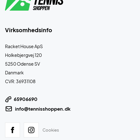
Virksomhedsinfo
Racket House ApS
Holkebjergvej 120
5250 Odense SV
Danmark
CVR: 36931108
65906690
info@tennisshoppen.dk
Cookies