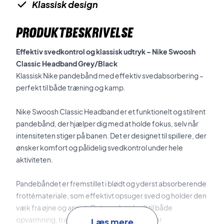
Klassisk design
PRODUKTBESKRIVELSE
Effektiv svedkontrol og klassisk udtryk – Nike Swoosh
Classic Headband Grey/Black
Klassisk Nike pandebånd med effektiv svedabsorbering –
perfekt til både træning og kamp.
Nike Swoosh Classic Headband er et funktionelt og stilrent
pandebånd, der hjælper dig med at holde fokus, selv når
intensiteten stiger på banen. Det er designet til spillere, der
ønsker komfort og pålidelig svedkontrol under hele
aktiviteten.
Pandebåndet er fremstillet i blødt og yderst absorberende
frottémateriale, som effektivt opsuger sved og holder den
væk fra øjne og ansigt. Det gør det ideelt til både
opvarmning, træning og intense kampe, hvor
Læs mere