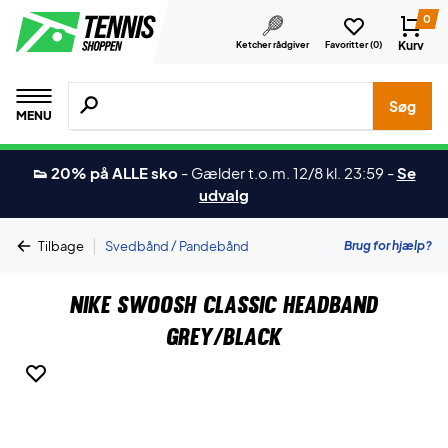
0
Kurv
Ketcher rådgiver
Favoritter (
0
)
Søg efter produkter, mærker etc.
Søg
MENU
👟 20% på ALLE sko
-
Gælder t.o.m. 12/8 kl. 23:59
-
Se
udvalg
|
Brug for hjælp?
Tilbage
Svedbånd / Pandebånd
Nike Swoosh Classic Headband
Grey/Black