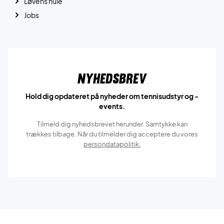
Løvens hule
Jobs
Nyhedsbrev
Hold dig opdateret på nyheder om tennisudstyr og -
events.
Tilmeld dig nyhedsbrevet herunder. Samtykke kan
trækkes tilbage. Når du tilmelder dig acceptere du vores
persondatapolitik.