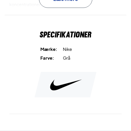
koncentrationen skal være i top.
Den fleksible pasform sikrer, at pandebåndet bliver
siddende uden at stramme, så du kan bevæge dig frit
Specifikationer
gennem hele spillet. Det ikoniske Nike Swoosh-logo
fuldender det sporty look, mens farvekombinationen i grå
og sort giver et tidløst og alsidigt udtryk.
Mærke:
Nike
Farve:
Grå
Spil tørt og komfortabelt – vælg Nike Swoosh Classic
Headband Grey/Black
Materiale:
71% bomuld, 19% nylon, 6% gummi, 4%
polyester.
Farve:
Grey / Black.