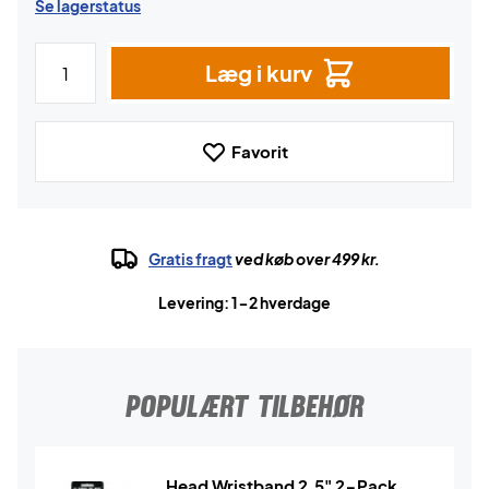
Se lagerstatus
Læg i kurv
Favorit
Gratis fragt
ved køb over 499 kr.
Levering: 1-2 hverdage
POPULÆRT TILBEHØR
Head Wristband 2.5" 2-Pack