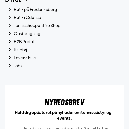
Butik på Frederiksberg
Butik i Odense
Tennisshoppen Pro Shop
Opstrengning
B2B Portal
Klubtøj
Løvens hule
Jobs
Nyhedsbrev
Hold dig opdateret på nyheder om tennisudstyr og -
events.
Tilmeld dig nyhedsbrevet herunder. Samtykke kan