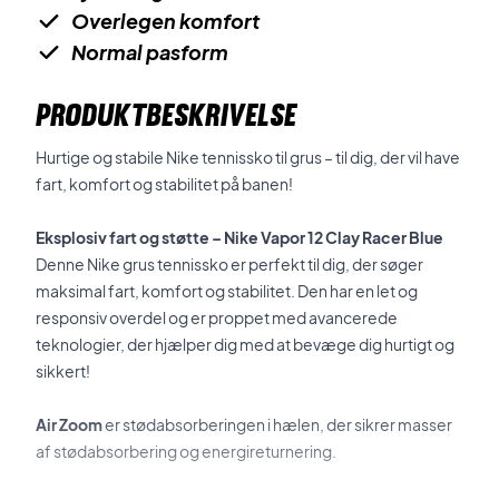
Overlegen komfort
Normal pasform
PRODUKTBESKRIVELSE
Hurtige og stabile Nike tennissko til grus – til dig, der vil have
fart, komfort og stabilitet på banen!
Eksplosiv fart og støtte – Nike Vapor 12 Clay Racer Blue
Denne Nike grus tennissko er perfekt til dig, der søger
maksimal fart, komfort og stabilitet. Den har en let og
responsiv overdel og er proppet med avancerede
teknologier, der hjælper dig med at bevæge dig hurtigt og
sikkert!
Air Zoom
er stødabsorberingen i hælen, der sikrer masser
af stødabsorbering og energireturnering.