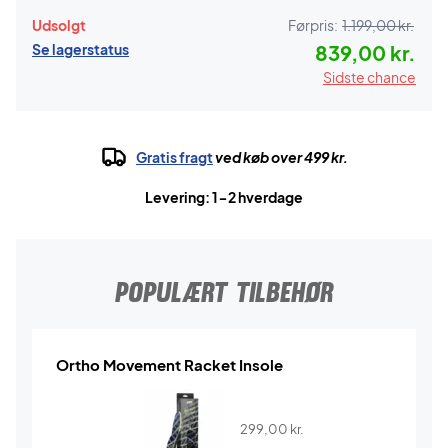
Udsolgt
Førpris:
1.199,00 kr.
Se lagerstatus
839,00 kr.
Sidste chance
Gratis fragt
ved køb over 499 kr.
Levering: 1-2 hverdage
POPULÆRT TILBEHØR
Ortho Movement Racket Insole
299,00
kr.