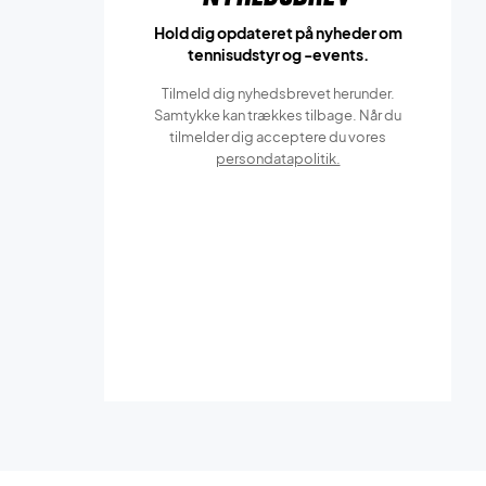
Hold dig opdateret på nyheder om
tennisudstyr og -events.
Tilmeld dig nyhedsbrevet herunder.
Samtykke kan trækkes tilbage. Når du
tilmelder dig acceptere du vores
persondatapolitik.