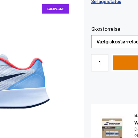
Se lagerstatus
KAMPAGNE
Skostørrelse
B
W
De
o