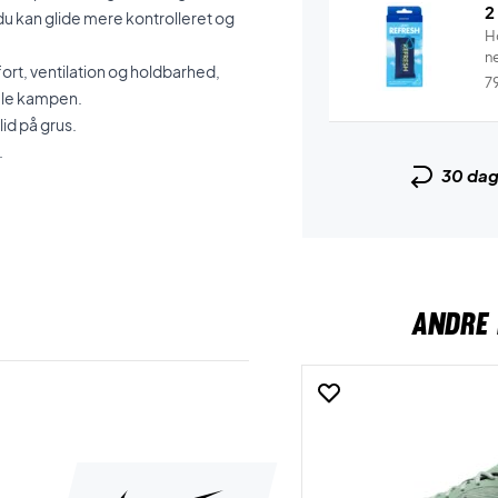
2
u kan glide mere kontrolleret og
H
n
rt, ventilation og holdbarhed,
7
ele kampen.
id på grus.
.
30 da
!
ANDRE 