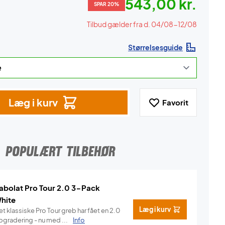
543,00 kr.
SPAR 20%
Tilbud gælder fra d. 04/08-12/08
Størrelsesguide
Læg i kurv
Favorit
POPULÆRT TILBEHØR
abolat Pro Tour 2.0 3-Pack
hite
Læg i kurv
t klassiske Pro Tour greb har fået en 2.0
pgradering - nu med ...
Info