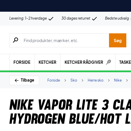
Levering: 1-2 hverdage
30 dages returret
Bedste udvalg
Søg efter produkter, mærker etc.
Søg
FORSIDE
KETCHER
KETCHER RÅDGIVER
TASK
Tilbage
Forside
Sko
Herre sko
Nike
Nike Vapor Lite 3 Cl
Hydrogen Blue/Hot 