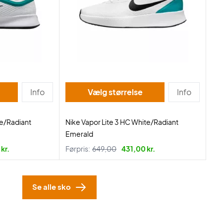
Info
Vælg størrelse
Info
te/Radiant
Nike Vapor Lite 3 HC White/Radiant
Emerald
kr.
Førpris:
649,00
431,00 kr.
Se alle sko