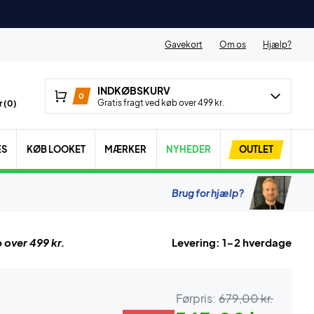
Gavekort
Om os
Hjælp?
INDKØBSKURV
0
Gratis fragt ved køb over 499 kr.
 (
0
)
ES
KØB LOOKET
MÆRKER
NYHEDER
OUTLET
Brug for hjælp?
 over 499 kr.
Levering: 1-2 hverdage
Førpris:
679,00 kr.