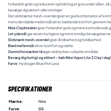
forbedret greb og reducerer ophobning af grus under sålen, så d
bevæge dig sikkert i alle retninger.
Den slidstærke mesh-overdel giver en god kombination af komfo
mens den bløde mellemsål sikrer støttende komfort gennem h
Nike Claybreaker
giver forbedret greb og mere kontrollerede gl
Let ydersål
gør skoen hurtigere og mere smidig i bevægelserne
Slidstærk mesh-overdel
giver åndbarhed og holdbarhed.
Blød mellemsål
sikrer komfort og støtte.
Gummiforstærket tå
øger slidstyrken i udsatte områder.
Bevæg dig hurtigt og sikkert – køb Nike Vapor Lite 3 Clay i dag
Farve:
Hydrogen Blue/Hot Lava.
Specifikationer
Mærke:
Nike
Farve:
Blå