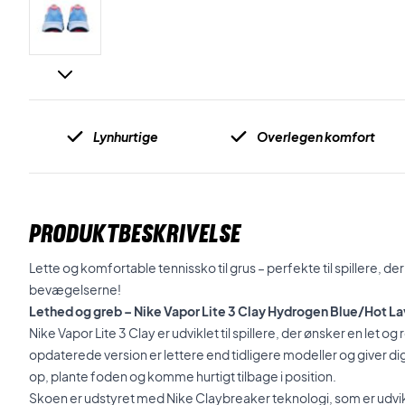
Lynhurtige
Overlegen komfort
PRODUKTBESKRIVELSE
Lette og komfortable tennissko til grus – perfekte til spillere, der
bevægelserne!
Lethed og greb – Nike Vapor Lite 3 Clay Hydrogen Blue/Hot L
Nike Vapor Lite 3 Clay er udviklet til spillere, der ønsker en let o
opdaterede version er lettere end tidligere modeller og giver d
op, plante foden og komme hurtigt tilbage i position.
Skoen er udstyret med Nike Claybreaker teknologi, som er udviklet