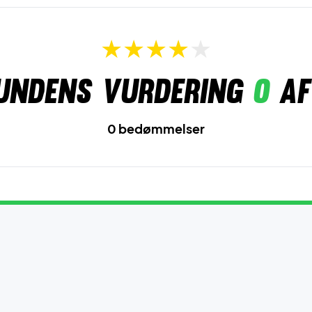
undens vurdering
0
af
0 bedømmelser