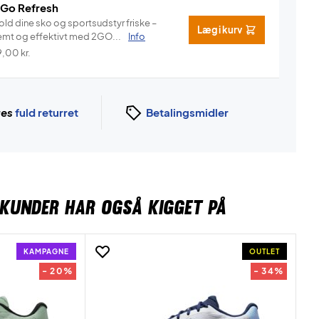
 Go Refresh
old dine sko og sportsudstyr friske –
Læg i kurv
emt og effektivt med 2GO...
Info
9,00
kr.
ges
fuld returret
Betalingsmidler
KUNDER HAR OGSÅ KIGGET PÅ
KAMPAGNE
OUTLET
- 20%
- 34%