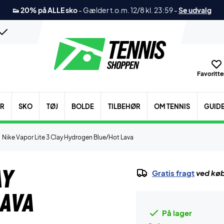
👟 20% på ALLE sko
-
Gælder t.o.m. 12/8 kl. 23:59
-
Se udvalg
Favoritter
ER
SKO
TØJ
BOLDE
TILBEHØR
OM TENNIS
GUID
Nike Vapor Lite 3 Clay Hydrogen Blue/Hot Lava
ay
Gratis fragt
ved køb
Lava
På lager