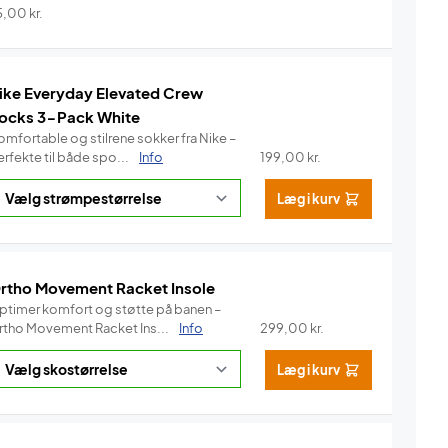
5,00
kr.
ike Everyday Elevated Crew
ocks 3-Pack White
omfortable og stilrene sokker fra Nike –
rfekte til både spo...
Info
199,00
kr.
Læg i kurv
rtho Movement Racket Insole
ptimer komfort og støtte på banen –
rtho Movement Racket Ins...
Info
299,00
kr.
Læg i kurv