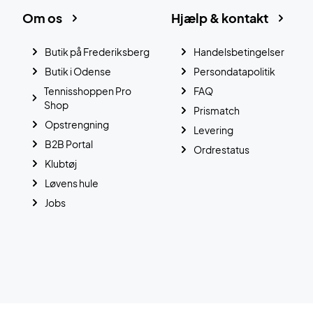
Om os
Hjælp & kontakt
Butik på Frederiksberg
Handelsbetingelser
Butik i Odense
Persondatapolitik
Tennisshoppen Pro
FAQ
Shop
Prismatch
Opstrengning
Levering
B2B Portal
Ordrestatus
Klubtøj
Løvens hule
Jobs