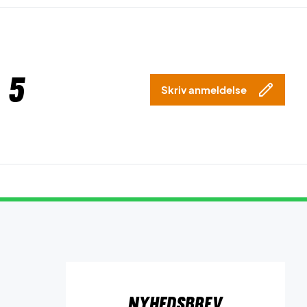
 5
Skriv anmeldelse
Nyhedsbrev