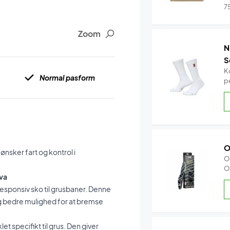
7
Zoom
N
S
K
Normal pasform
pe
O
 ønsker fart og kontrol i
O
O
ava
g responsiv sko til grusbaner. Denne
ig bedre mulighed for at bremse
 specifikt til grus. Den giver