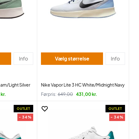
Info
Vælg størrelse
Info
eam/Light Silver
Nike Vapor Lite 3 HC White/Midnight Navy
kr.
Førpris:
649,00
431,00 kr.
OUTLET
OUTLET
- 34%
- 34%