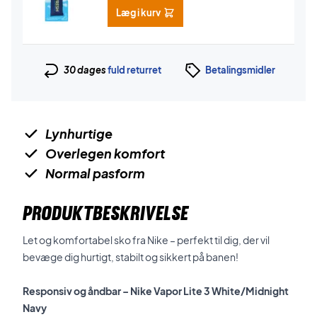
Læg i kurv
30 dages
fuld returret
Betalingsmidler
Lynhurtige
Overlegen komfort
Normal pasform
PRODUKTBESKRIVELSE
Let og komfortabel sko fra Nike – perfekt til dig, der vil
bevæge dig hurtigt, stabilt og sikkert på banen!
Responsiv og åndbar – Nike Vapor Lite 3 White/Midnight
Navy