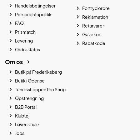
Handelsbetingelser
Fortryd ordre
Persondatapolitik
Reklamation
FAQ
Returvarer
Prismatch
Gavekort
Levering
Rabatkode
Ordrestatus
Om os
Butik på Frederiksberg
Butik i Odense
Tennisshoppen Pro Shop
Opstrengning
B2B Portal
Klubtøj
Løvens hule
Jobs