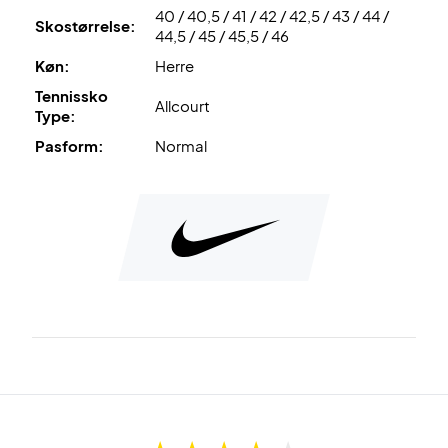
40 / 40,5 / 41 / 42 / 42,5 / 43 / 44 /
Skostørrelse:
44,5 / 45 / 45,5 / 46
Klar til kamp – køb Nike Vapor Lite 3 i dag!
Køn:
Herre
Farve:
Hvid og mørkeblå (Midnight Navy).
Tennissko
Allcourt
Skoen er designet til hårde underlag og kan bruges på alle
Type:
banetyper.
Pasform:
Normal