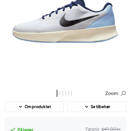
Zoom
Om produktet
Se tilbehør
Førpris:
649,00 kr.
På lager