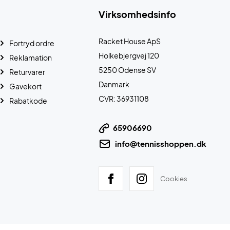
Virksomhedsinfo
Racket House ApS
Fortryd ordre
Holkebjergvej 120
Reklamation
5250 Odense SV
Returvarer
Danmark
Gavekort
CVR: 36931108
Rabatkode
65906690
info@tennisshoppen.dk
Cookies