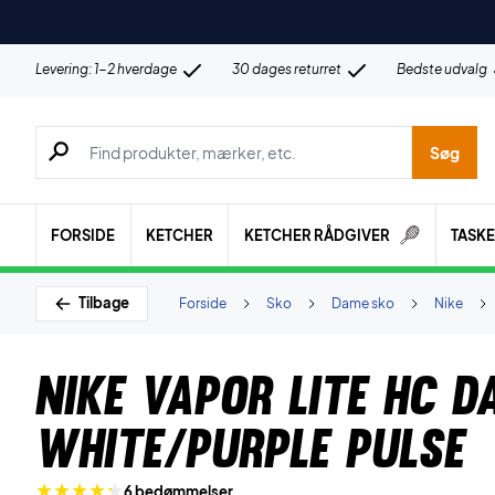
Levering: 1-2 hverdage
30 dages returret
Bedste udvalg
Søg efter produkter, mærker etc.
Søg
FORSIDE
KETCHER
KETCHER RÅDGIVER
TASK
Tilbage
Forside
Sko
Dame sko
Nike
Nike Vapor Lite HC D
White/Purple Pulse
6 bedømmelser