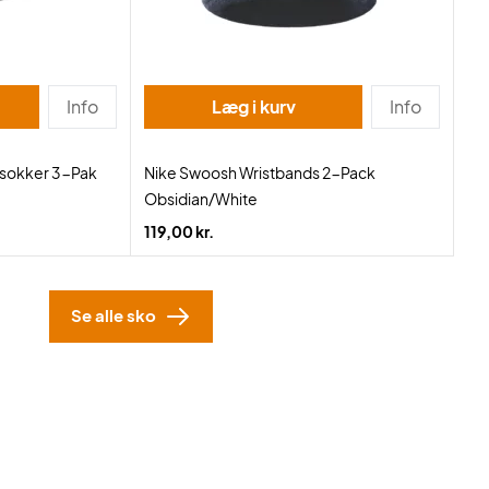
Info
Læg i kurv
Info
lsokker 3-Pak
Nike Swoosh Wristbands 2-Pack
Obsidian/White
.
119,00 kr.
Se alle sko