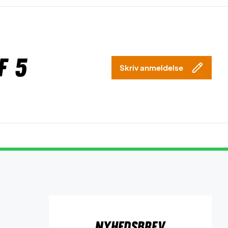
f 5
Skriv anmeldelse
Nyhedsbrev