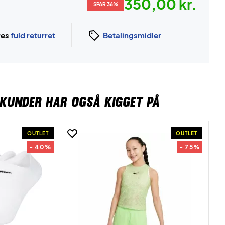
350,00 kr.
SPAR 36%
ges
fuld returret
Betalingsmidler
KUNDER HAR OGSÅ KIGGET PÅ
OUTLET
OUTLET
- 40%
- 75%