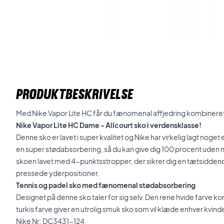
PRODUKTBESKRIVELSE
Med Nike Vapor Lite HC får du fænomenal affjedring kombineret 
Nike Vapor Lite HC Dame - Allcourt sko i verdensklasse!
Denne sko er lavet i super kvalitet og Nike har virkelig lagt noget 
en super stødabsorbering, så du kan give dig 100 procent uden
skoen lavet med 4-punktsstropper, der sikrer dig en tætsiddend
pressede yderpositioner.
Tennis og padel sko med fænomenal stødabsorbering
Designet på denne sko taler for sig selv. Den rene hvide farve ko
turkis farve giver en utrolig smuk sko som vil klæde enhver kvindel
Nike Nr: DC3431-124