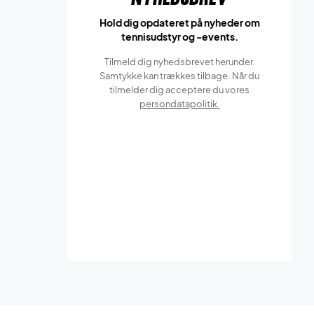
Hold dig opdateret på nyheder om
tennisudstyr og -events.
Tilmeld dig nyhedsbrevet herunder.
Samtykke kan trækkes tilbage. Når du
tilmelder dig acceptere du vores
persondatapolitik.