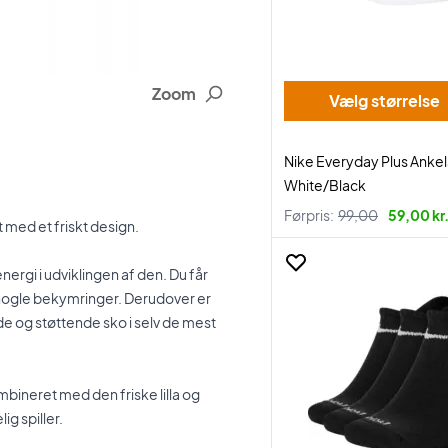
Zoom
Vælg størrelse
Nike Everyday Plus Anke
White/Black
Førpris:
99,00
59,00 kr
med et friskt design.
energi i udviklingen af den. Du får
 nogle bekymringer. Derudover er
e og støttende sko i selv de mest
mbineret med den friske lilla og
ig spiller.