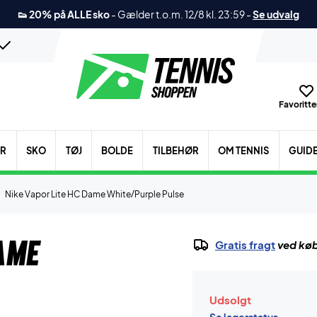
👟 20% på ALLE sko
-
Gælder t.o.m. 12/8 kl. 23:59
-
Se udvalg
Favoritter
ER
SKO
TØJ
BOLDE
TILBEHØR
OM TENNIS
GUID
Nike Vapor Lite HC Dame White/Purple Pulse
ame
Gratis fragt
ved køb
Udsolgt