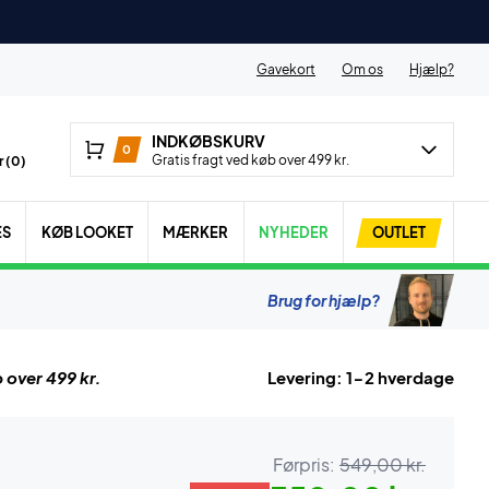
Gavekort
Om os
Hjælp?
INDKØBSKURV
0
Gratis fragt ved køb over 499 kr.
 (
0
)
ES
KØB LOOKET
MÆRKER
NYHEDER
OUTLET
Brug for hjælp?
 over 499 kr.
Levering: 1-2 hverdage
Førpris:
549,00 kr.