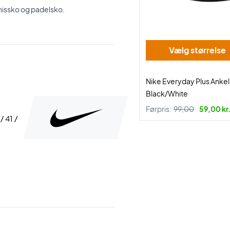
nissko og padelsko.
Vælg størrelse
Nike Everyday Plus Anke
Black/White
Førpris:
99,00
59,00 kr
/ 41 /