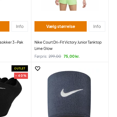
Info
Vælg størrelse
Info
lsokker 3-Pak
Nike Court Dri-Fit Victory Junior Tanktop
Lime Glow
.
Førpris:
299,00
75,00 kr.
OUTLET
- 40%