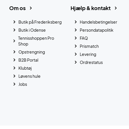
Om os
Hjælp & kontakt
Butik på Frederiksberg
Handelsbetingelser
Butik i Odense
Persondatapolitik
Tennisshoppen Pro
FAQ
Shop
Prismatch
Opstrengning
Levering
B2B Portal
Ordrestatus
Klubtøj
Løvens hule
Jobs