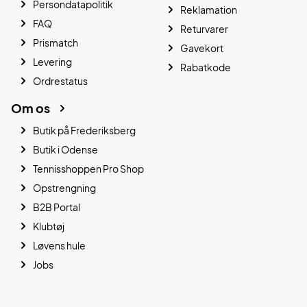
Persondatapolitik
Reklamation
FAQ
Returvarer
Prismatch
Gavekort
Levering
Rabatkode
Ordrestatus
Om os
Butik på Frederiksberg
Butik i Odense
Tennisshoppen Pro Shop
Opstrengning
B2B Portal
Klubtøj
Løvens hule
Jobs