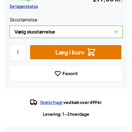
Se lagerstatus
Skostørrelse
Læg i kurv
Favorit
Gratis fragt
ved køb over 499 kr.
Levering: 1-2 hverdage