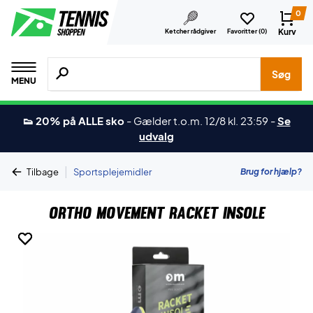
0
Kurv
Ketcher rådgiver
Favoritter (
0
)
Søg efter produkter, mærker etc.
Søg
MENU
👟 20% på ALLE sko
-
Gælder t.o.m. 12/8 kl. 23:59
-
Se
udvalg
|
Brug for hjælp?
Tilbage
Sportsplejemidler
Ortho Movement Racket Insole