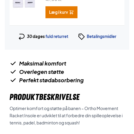
Læg i kurv
30 dages
fuld returret
Betalingsmidler
Maksimal komfort
Overlegen støtte
Perfekt stødabsorbering
PRODUKTBESKRIVELSE
Optimer komfort og støtte på banen – Ortho Movement
Racket Insole er udviklet til at forbedre din spilleoplevelse i
tennis, padel, badminton og squash!