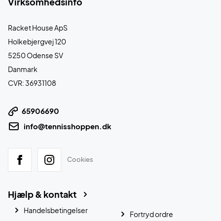
Virksomhedsinfo
Racket House ApS
Holkebjergvej 120
5250 Odense SV
Danmark
CVR: 36931108
65906690
info@tennisshoppen.dk
Cookies
Hjælp & kontakt
Handelsbetingelser
Fortryd ordre