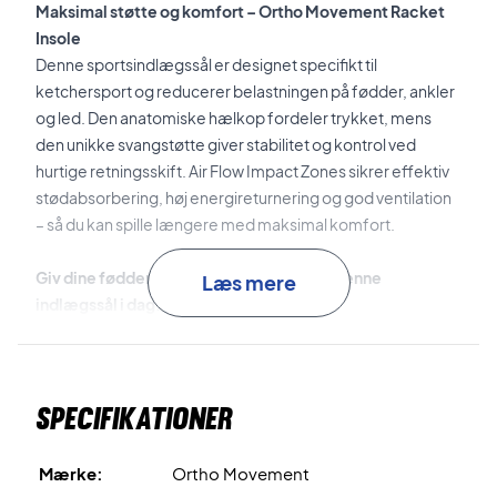
Maksimal støtte og komfort – Ortho Movement Racket
Insole
Denne sportsindlægssål er designet specifikt til
ketchersport og reducerer belastningen på fødder, ankler
og led. Den anatomiske hælkop fordeler trykket, mens
den unikke svangstøtte giver stabilitet og kontrol ved
hurtige retningsskift. Air Flow Impact Zones sikrer effektiv
stødabsorbering, høj energireturnering og god ventilation
– så du kan spille længere med maksimal komfort.
Giv dine fødder den bedste støtte – køb denne
Læs mere
indlægssål i dag!
OBS:
Kan tilpasses i størrelsen ved at klippe efter din
nuværende sål.
Specifikationer
Mærke:
Ortho Movement