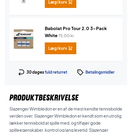
Læg i kurv
Babolat Pro Tour 2.0 3-Pack
White
75,00
kr.
Læg i kurv
30 dages
fuld returret
Betalingsmidler
PRODUKTBESKRIVELSE
Slazenger Wimbledon er en af de mest kendte tennisbolde
verden over. Slazenger Wimbledon er kendt som en utrolig
lækker tennisbold at spille med, og tilføjer gode
spilleegenskaber, kontrol og lang levetid. Slazenger