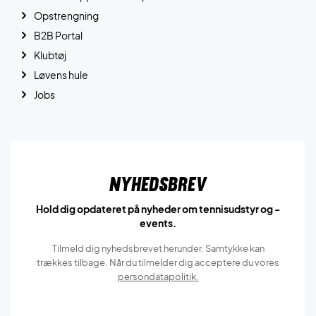
Opstrengning
B2B Portal
Klubtøj
Løvens hule
Jobs
Nyhedsbrev
Hold dig opdateret på nyheder om tennisudstyr og -
events.
Tilmeld dig nyhedsbrevet herunder. Samtykke kan
trækkes tilbage. Når du tilmelder dig acceptere du vores
persondatapolitik.