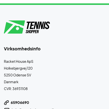
Virksomhedsinfo
Racket House ApS
Holkebjergvej 120
5250 Odense SV
Danmark
CVR: 36931108
65906690