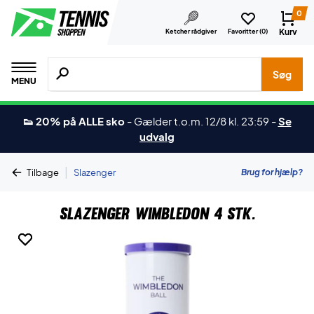
0
Kurv
Ketcher rådgiver
Favoritter (
0
)
Søg efter produkter, mærker etc.
Søg
MENU
👟 20% på ALLE sko
-
Gælder t.o.m. 12/8 kl. 23:59
-
Se
udvalg
|
Brug for hjælp?
Tilbage
Slazenger
Slazenger Wimbledon 4 stk.