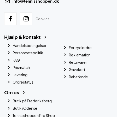
info@tennisshoppen.dk
Cookies
Hjælp & kontakt
Handelsbetingelser
Fortryd ordre
Persondatapolitik
Reklamation
FAQ
Returvarer
Prismatch
Gavekort
Levering
Rabatkode
Ordrestatus
Om os
Butik på Frederiksberg
Butik i Odense
Tennisshoppen Pro Shop