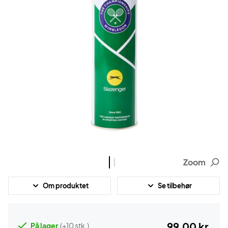
Zoom
Om produktet
Se tilbehør
99,00 kr.
På lager
(+10 stk.)