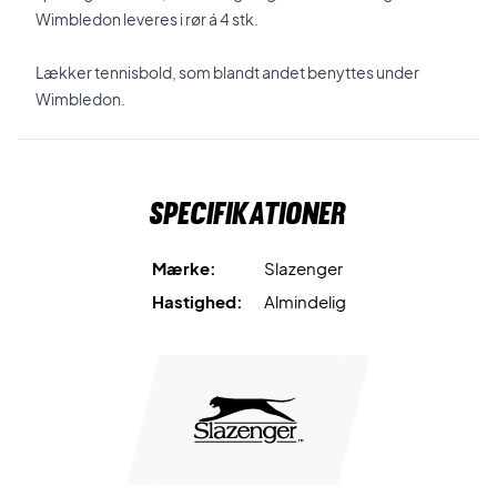
Wimbledon leveres i rør á 4 stk.
Lækker tennisbold, som blandt andet benyttes under
Wimbledon.
Specifikationer
Mærke:
Slazenger
Hastighed:
Almindelig