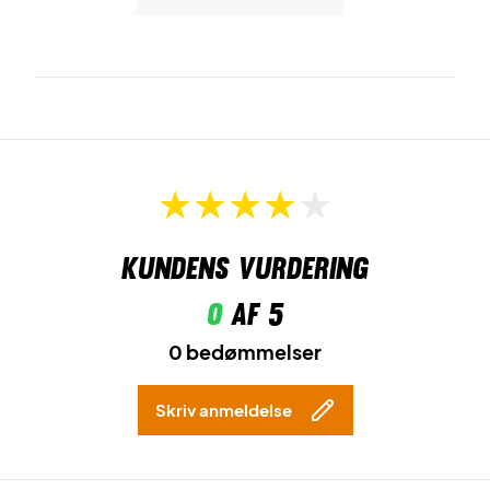
200M Silver
Farve:
Silver.
Kundens vurdering
0
af 5
0 bedømmelser
Skriv anmeldelse