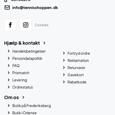
info@tennisshoppen.dk
Cookies
Hjælp & kontakt
Handelsbetingelser
Fortryd ordre
Persondatapolitik
Reklamation
FAQ
Returvarer
Prismatch
Gavekort
Levering
Rabatkode
Ordrestatus
Om os
Butik på Frederiksberg
Butik i Odense