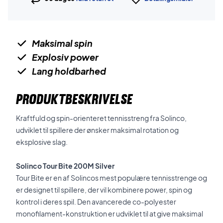
Maksimal spin
Explosiv power
Lang holdbarhed
PRODUKTBESKRIVELSE
Kraftfuld og spin-orienteret tennisstreng fra Solinco,
udviklet til spillere der ønsker maksimal rotation og
eksplosive slag.
Solinco Tour Bite 200M Silver
Tour Bite er en af Solincos mest populære tennisstrenge og
er designet til spillere, der vil kombinere power, spin og
kontrol i deres spil. Den avancerede co-polyester
monofilament-konstruktion er udviklet til at give maksimal