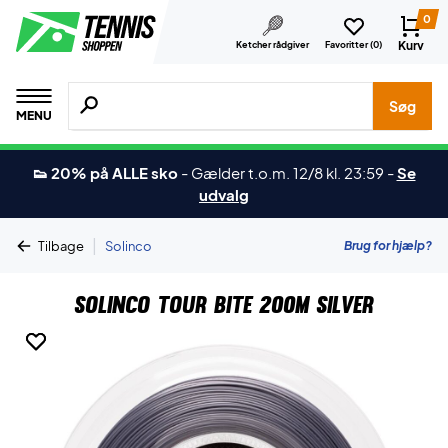
0
Kurv
Ketcher rådgiver
Favoritter (
0
)
Søg efter produkter, mærker etc.
Søg
MENU
👟 20% på ALLE sko
-
Gælder t.o.m. 12/8 kl. 23:59
-
Se
udvalg
|
Brug for hjælp?
Tilbage
Solinco
Solinco Tour Bite 200M Silver