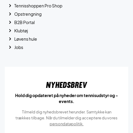
Tennisshoppen Pro Shop
Opstrengning
B2B Portal
Klubtøj
Løvens hule
Jobs
Nyhedsbrev
Hold dig opdateret på nyheder om tennisudstyr og -
events.
Tilmeld dig nyhedsbrevet herunder. Samtykke kan
trækkes tilbage. Når du tilmelder dig acceptere du vores
persondatapolitik.