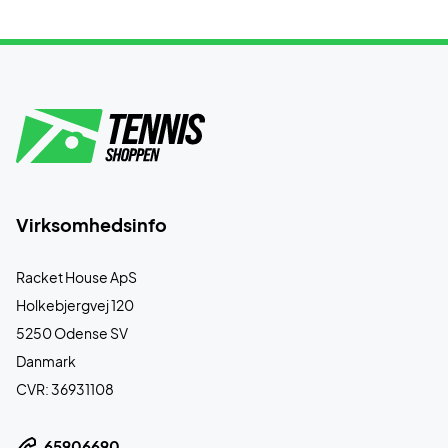
Virksomhedsinfo
Racket House ApS
Holkebjergvej 120
5250 Odense SV
Danmark
CVR: 36931108
65906690