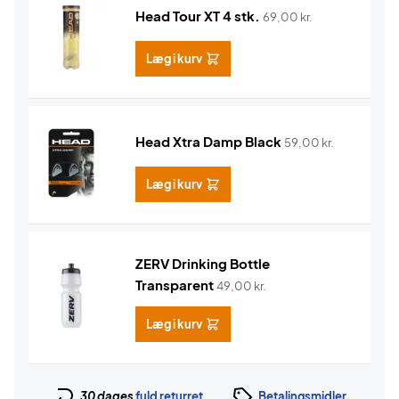
Head Tour XT 4 stk.
69,00
kr.
Læg i kurv
Head Xtra Damp Black
59,00
kr.
Læg i kurv
ZERV Drinking Bottle
Transparent
49,00
kr.
Læg i kurv
30 dages
fuld returret
Betalingsmidler