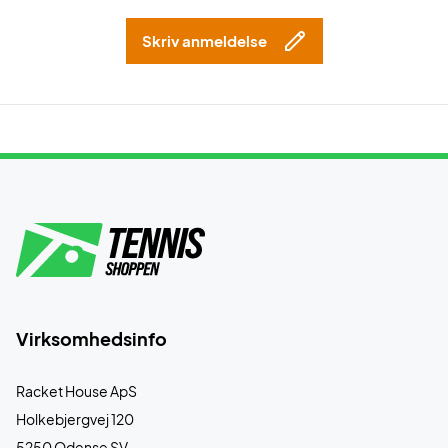
Skriv anmeldelse
Virksomhedsinfo
Racket House ApS
Holkebjergvej 120
5250 Odense SV