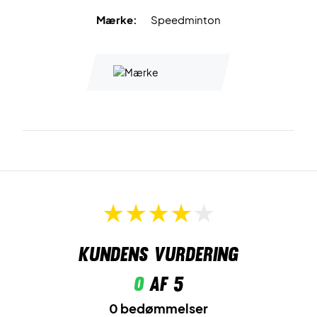
3 stk. Match Speeder
Mærke:
Speedminton
1 stk. Easy Court
2 stk. Vindringe
3 stk. Speedlights til spil i mørke
Kundens vurdering
0
af 5
0 bedømmelser