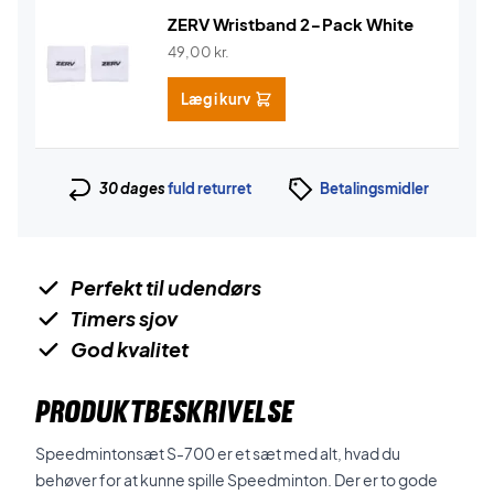
ZERV Wristband 2-Pack White
49,00
kr.
Læg i kurv
30 dages
fuld returret
Betalingsmidler
Perfekt til udendørs
Timers sjov
God kvalitet
PRODUKTBESKRIVELSE
Speedmintonsæt S-700 er et sæt med alt, hvad du
behøver for at kunne spille Speedminton. Der er to gode