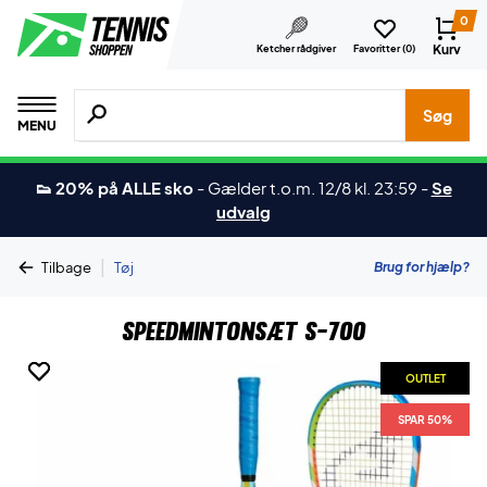
0
Kurv
Ketcher rådgiver
Favoritter (
0
)
Søg efter produkter, mærker etc.
Søg
MENU
👟 20% på ALLE sko
-
Gælder t.o.m. 12/8 kl. 23:59
-
Se
udvalg
|
Brug for hjælp?
Tilbage
Tøj
Speedmintonsæt S-700
OUTLET
OUTLET
SPAR 50%
SPAR 50%