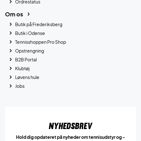
Ordrestatus
Om os
Butik på Frederiksberg
Butik i Odense
Tennisshoppen Pro Shop
Opstrengning
B2B Portal
Klubtøj
Løvens hule
Jobs
Nyhedsbrev
Hold dig opdateret på nyheder om tennisudstyr og -