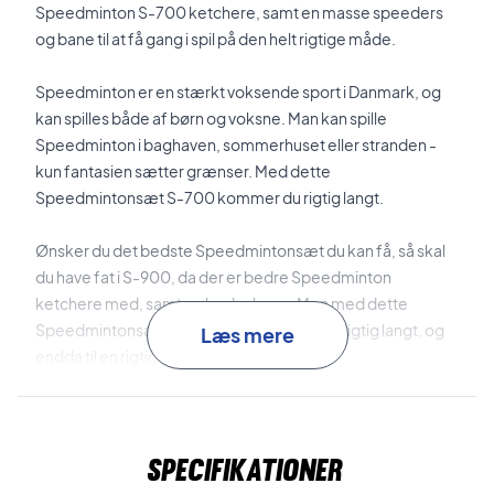
Speedminton S-700 ketchere, samt en masse speeders
og bane til at få gang i spil på den helt rigtige måde.
Speedminton er en stærkt voksende sport i Danmark, og
kan spilles både af børn og voksne. Man kan spille
Speedminton i baghaven, sommerhuset eller stranden -
kun fantasien sætter grænser. Med dette
Speedmintonsæt S-700 kommer du rigtig langt.
Ønsker du det bedste Speedmintonsæt du kan få, så skal
du have fat i S-900, da der er bedre Speedminton
ketchere med, samt en bedre bane. Men med dette
Speedmintonsæt S-700 kommer du også rigtig langt, og
Læs mere
endda til en rigtig skarp pris.
Følgende medfølger i Speedmintonsæt S-700:
2 stk. Ketcher S700
Specifikationer
1 stk. Fun Speeder
1 stk. Night Speeder