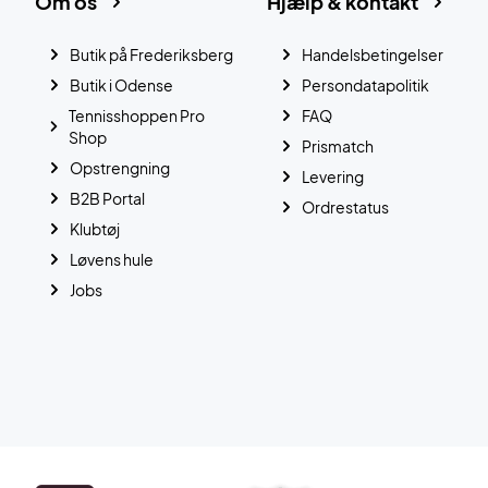
Om os
Hjælp & kontakt
Butik på Frederiksberg
Handelsbetingelser
Butik i Odense
Persondatapolitik
Tennisshoppen Pro
FAQ
Shop
Prismatch
Opstrengning
Levering
B2B Portal
Ordrestatus
Klubtøj
Løvens hule
Jobs