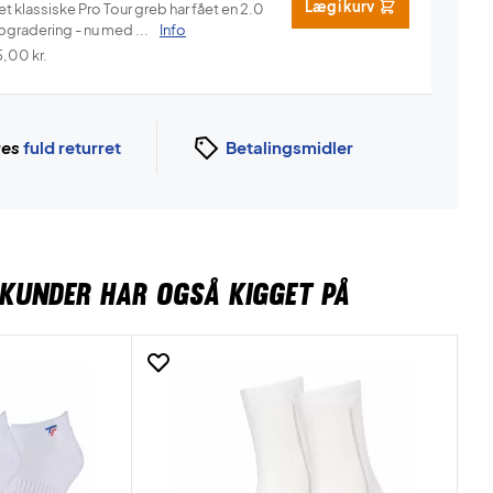
Læg i kurv
t klassiske Pro Tour greb har fået en 2.0
pgradering - nu med ...
Info
5,00
kr.
ges
fuld returret
Betalingsmidler
KUNDER HAR OGSÅ KIGGET PÅ