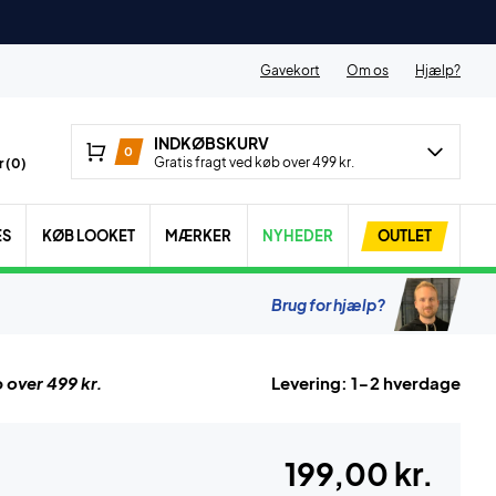
Gavekort
Om os
Hjælp?
INDKØBSKURV
0
Gratis fragt ved køb over 499 kr.
 (
0
)
ES
KØB LOOKET
MÆRKER
NYHEDER
OUTLET
Brug for hjælp?
 over 499 kr.
Levering: 1-2 hverdage
199,00 kr.