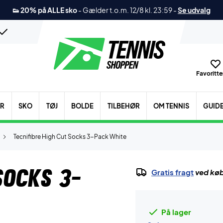
👟 20% på ALLE sko
-
Gælder t.o.m. 12/8 kl. 23:59
-
Se udvalg
Favoritter
ER
SKO
TØJ
BOLDE
TILBEHØR
OM TENNIS
GUID
Tecnifibre High Cut Socks 3-Pack White
Socks 3-
Gratis fragt
ved køb
På lager