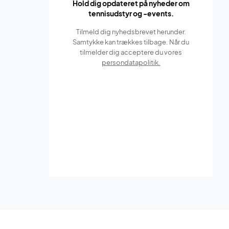
Hold dig opdateret på nyheder om
tennisudstyr og -events.
Tilmeld dig nyhedsbrevet herunder.
Samtykke kan trækkes tilbage. Når du
tilmelder dig acceptere du vores
persondatapolitik.