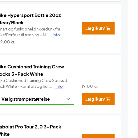
ike Hypersport Bottle 20oz
lear/Black
Læg i kurv
mart og funktionel drikkedunk fra
ke!Perfekt til træning – N...
Info
49,00
kr.
ike Cushioned Training Crew
ocks 3-Pack White
ike Cushioned Training Crew Socks 3-
ack White – komfort og hol...
Info
119,00
kr.
Læg i kurv
abolat Pro Tour 2.0 3-Pack
hite