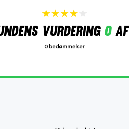
undens vurdering
0
af
0 bedømmelser