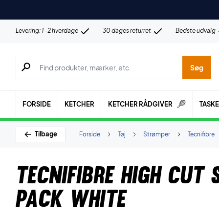
Levering: 1-2 hverdage
30 dages returret
Bedste udvalg
Søg efter produkter, mærker etc.
Søg
FORSIDE
KETCHER
KETCHER RÅDGIVER
TASK
Tilbage
Forside
Tøj
Strømper
Tecnifibre
Tecnifibre High Cut 
Pack White