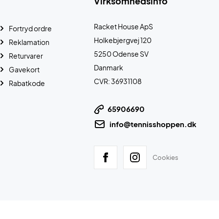
Virksomhedsinfo
Racket House ApS
Fortryd ordre
Holkebjergvej 120
Reklamation
5250 Odense SV
Returvarer
Danmark
Gavekort
CVR: 36931108
Rabatkode
65906690
info@tennisshoppen.dk
Cookies