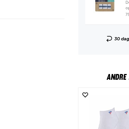
De
o
7
30 da
ANDRE 