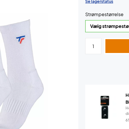
Se lagerstatus
Strømpestørrelse
H
B
H
di
6