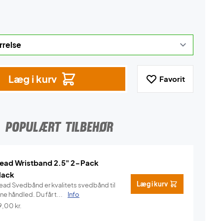
Læg i kurv
Favorit
POPULÆRT TILBEHØR
ead Wristband 2.5" 2-Pack
lack
Læg i kurv
ead Svedbånd er kvalitets svedbånd til
ne håndled. Du får t...
Info
9,00
kr.