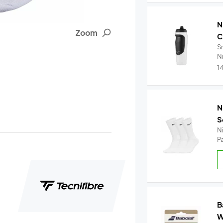
N
Zoom
C
S
Ni
1
N
S
N
P
B
W