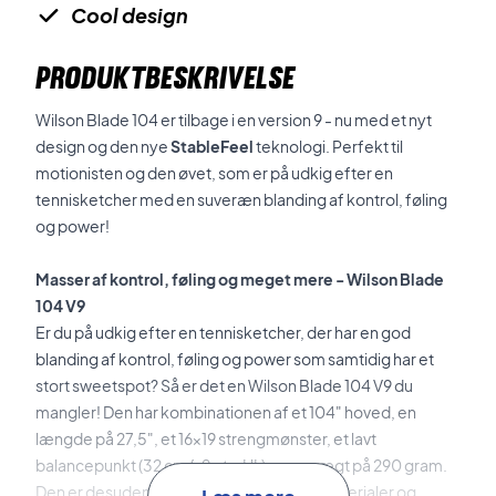
Cool design
PRODUKTBESKRIVELSE
Wilson Blade 104 er tilbage i en version 9 - nu med et nyt
design og den nye
StableFeel
teknologi. Perfekt til
motionisten og den øvet, som er på udkig efter en
tennisketcher med en suveræn blanding af kontrol, føling
og power!
Masser af kontrol, føling og meget mere - Wilson Blade
104 V9
Er du på udkig efter en tennisketcher, der har en god
blanding af kontrol, føling og power som samtidig har et
stort sweetspot? Så er det en
Wilson Blade 104 V9 du
mangler! Den har kombinationen af et 104" hoved, en
længde på 27,5", et 16x19 strengmønster, et lavt
balancepunkt (32 cm/-9 pts. HL) og en vægt på 290 gram.
Den er desuden spækket med kvalitetsmaterialer og