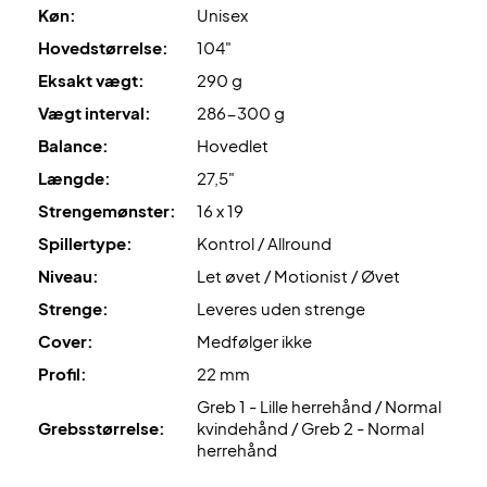
Køn:
Unisex
Til sidst, så kommer den med
Top Grip Taper
, som sikre de
Hovedstørrelse:
104"
bedste forudsætninger for et mere komfortabelt
Eksakt vægt:
290 g
tohåndsbaghånd.
Vægt interval:
286-300 g
Perfekt til tennisbanen - køb denne tennisketcher i dag!
Balance:
Hovedlet
LEVERES
UDEN OPSTRENGNING
. Vi anbefaler, at du
Længde:
27,5"
tilkøber en professionel opstrengning, så ketcheren er
Strengemønster:
16 x 19
100% klar fra start.
Spillertype:
Kontrol / Allround
Ekspertrådgivning
: Til denne ketcher anbefaler vi en
Niveau:
Let øvet / Motionist / Øvet
opstrengning med Wilson Revolve og 24 kg.
Strenge:
Leveres uden strenge
Cover:
Medfølger ikke
Desuden leveres den uden cover!
Profil:
22 mm
Greb 1 - Lille herrehånd / Normal
Grebsstørrelse:
kvindehånd / Greb 2 - Normal
herrehånd