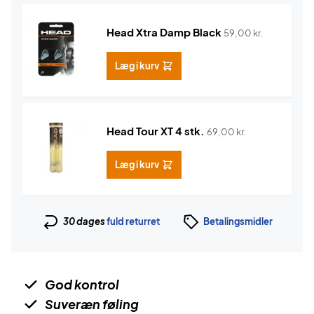
Head Xtra Damp Black
59,00
kr.
Læg i kurv
Head Tour XT 4 stk.
69,00
kr.
Læg i kurv
30 dages
fuld returret
Betalingsmidler
God kontrol
Suveræn føling