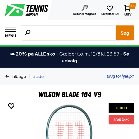
0
Kurv
Ketcher rådgiver
Favoritter (
0
)
Søg efter produkter, mærker etc.
Søg
MENU
👟 20% på ALLE sko
-
Gælder t.o.m. 12/8 kl. 23:59
-
Se
udvalg
|
Brug for hjælp?
Tilbage
Blade
Wilson Blade 104 V9
OUTLET
OUTLET
OUTLET
OUTLET
OUTLET
OUTLET
SPAR 34%
SPAR 34%
SPAR 34%
SPAR 34%
SPAR 34%
SPAR 34%