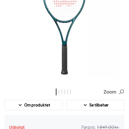
Zoom
Om produktet
Se tilbehør
Udsolgt
Førpris:
1.849,00 kr.