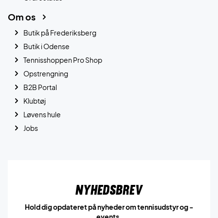
Om os
Butik på Frederiksberg
Butik i Odense
Tennisshoppen Pro Shop
Opstrengning
B2B Portal
Klubtøj
Løvens hule
Jobs
Nyhedsbrev
Hold dig opdateret på nyheder om tennisudstyr og -
events.