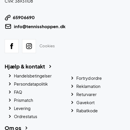
CVR: 36931108
65906690
info@tennisshoppen.dk
Cookies
Hjælp & kontakt
Handelsbetingelser
Fortryd ordre
Persondatapolitik
Reklamation
FAQ
Returvarer
Prismatch
Gavekort
Levering
Rabatkode
Ordrestatus
Om os