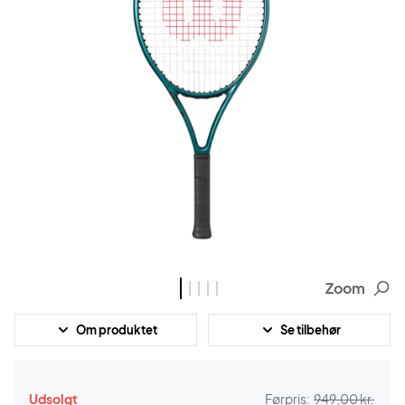
Zoom
Om produktet
Se tilbehør
Udsolgt
Førpris:
949,00 kr.