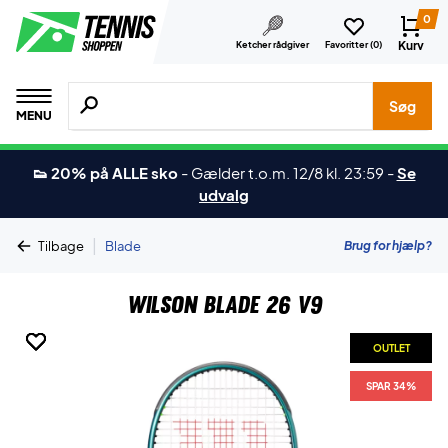
0
Kurv
Ketcher rådgiver
Favoritter (
0
)
Søg efter produkter, mærker etc.
Søg
MENU
👟 20% på ALLE sko
-
Gælder t.o.m. 12/8 kl. 23:59
-
Se
udvalg
|
Brug for hjælp?
Tilbage
Blade
Wilson Blade 26 V9
OUTLET
OUTLET
OUTLET
OUTLET
OUTLET
SPAR 34%
SPAR 34%
SPAR 34%
SPAR 34%
SPAR 34%