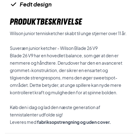
Fedt design
PRODUKTBESKRIVELSE
Wilson junior tennisketcher skabt til unge stjerner over 11 år.
Suveræn junior ketcher - Wilson Blade 26 V9
Blade 26 V9 har en hovedlet balance, som gør at den er
nemmere og håndtere. Derudover har den en avanceret
grommet-konstruktion, der sikrer en ensartet og
tilgivende strengrespons, mens den øger sweetspot-
området. Dette betyder, at unge spillere kan nyde mere
kontrolleret kraft og muligheden for at spinne bolden.
Køb den i dag og lad den næste generation af
tennistalenter udfolde sig!
Leveres med
fabriksopstrengning og uden cover.