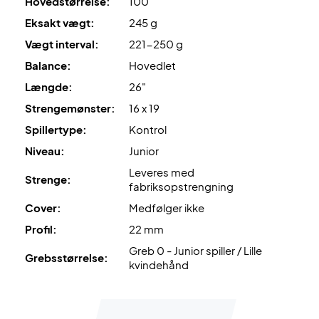
Hovedstørrelse:
100"
Eksakt vægt:
245 g
Vægt interval:
221-250 g
Balance:
Hovedlet
Længde:
26"
Strengemønster:
16 x 19
Spillertype:
Kontrol
Niveau:
Junior
Leveres med
Strenge:
fabriksopstrengning
Cover:
Medfølger ikke
Profil:
22 mm
Greb 0 - Junior spiller / Lille
Grebsstørrelse:
kvindehånd