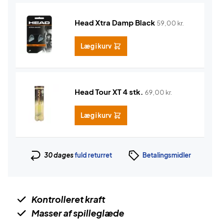
Head Xtra Damp Black
59,00
kr.
Læg i kurv
Head Tour XT 4 stk.
69,00
kr.
Læg i kurv
30 dages
fuld returret
Betalingsmidler
Kontrolleret kraft
Masser af spilleglæde