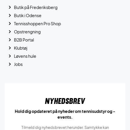
Butik på Frederiksberg
Butik i Odense
Tennisshoppen Pro Shop
Opstrengning
B2B Portal
Klubtøj
Løvens hule
Jobs
Nyhedsbrev
Hold dig opdateret på nyheder om tennisudstyr og -
events.
Tilmeld dig nyhedsbrevet herunder. Samtykke kan