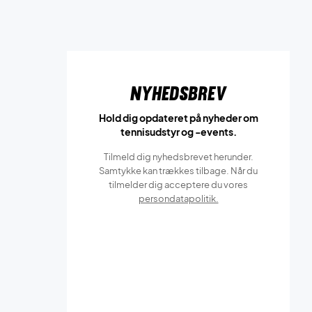
Nyhedsbrev
Hold dig opdateret på nyheder om
tennisudstyr og -events.
Tilmeld dig nyhedsbrevet herunder.
Samtykke kan trækkes tilbage. Når du
tilmelder dig acceptere du vores
persondatapolitik.