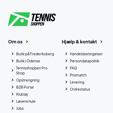
Om os
Hjælp & kontakt
Butik på Frederiksberg
Handelsbetingelser
Butik i Odense
Persondatapolitik
Tennisshoppen Pro
FAQ
Shop
Prismatch
Opstrengning
Levering
B2B Portal
Ordrestatus
Klubtøj
Løvens hule
Jobs