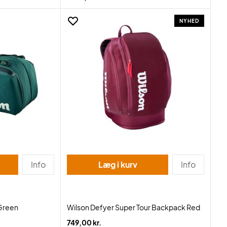
NYHED
Info
Læg i kurv
Info
 Green
Wilson Defyer Super Tour Backpack Red
749,00 kr.