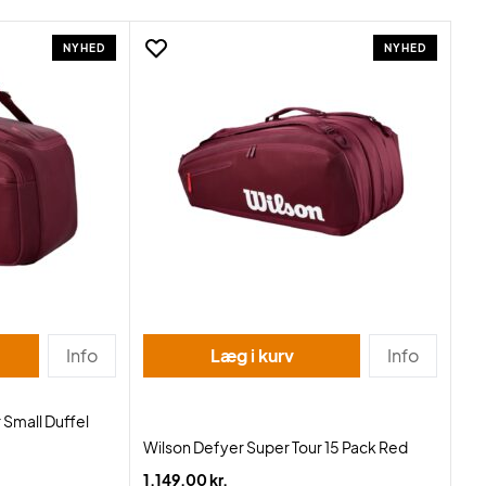
NYHED
NYHED
Info
Læg i kurv
Info
 Small Duffel
Wilson Defyer Super Tour 15 Pack Red
1.149,00 kr.