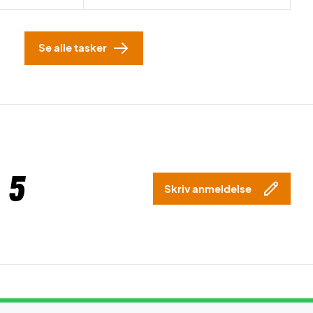
Se alle tasker
 5
Skriv anmeldelse