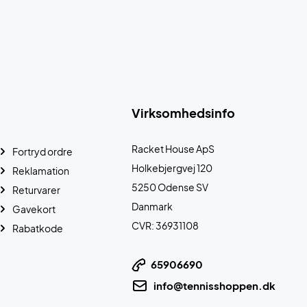
Virksomhedsinfo
Racket House ApS
Fortryd ordre
Holkebjergvej 120
Reklamation
5250 Odense SV
Returvarer
Danmark
Gavekort
CVR: 36931108
Rabatkode
65906690
info@tennisshoppen.dk