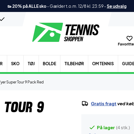
👟 20% på ALLE sko
-
Gælder t.o.m. 12/8 kl. 23:59
-
Se udvalg
Favoritter
ER
SKO
TØJ
BOLDE
TILBEHØR
OM TENNIS
GUID
yer Super Tour 9 Pack Red
 Tour 9
Gratis fragt
ved køb
På lager
(4 stk.)