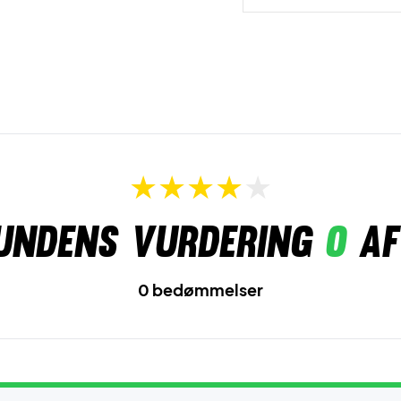
undens vurdering
0
af
0 bedømmelser