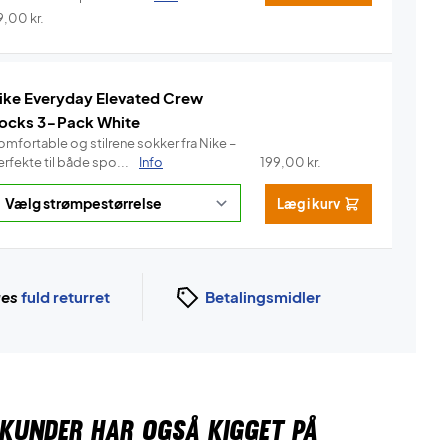
9,00
kr.
ike Everyday Elevated Crew
ocks 3-Pack White
omfortable og stilrene sokker fra Nike –
rfekte til både spo...
Info
199,00
kr.
Læg i kurv
ges
fuld returret
Betalingsmidler
KUNDER HAR OGSÅ KIGGET PÅ