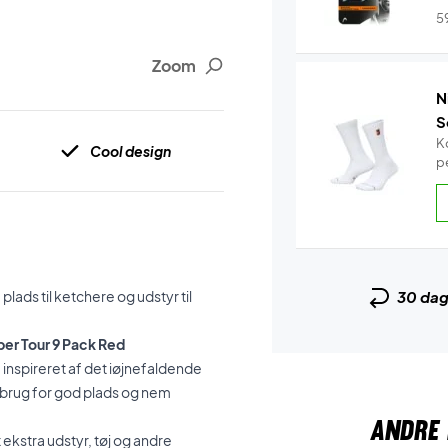
5
Zoom
N
S
K
Cool design
pe
plads til ketchere og udstyr til
30 da
per Tour 9 Pack Red
inspireret af det iøjnefaldende
r brug for god plads og nem
ANDRE 
 ekstra udstyr, tøj og andre