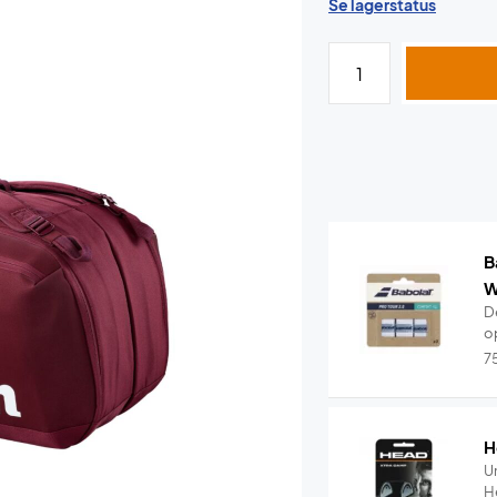
Se lagerstatus
B
W
De
o
7
H
U