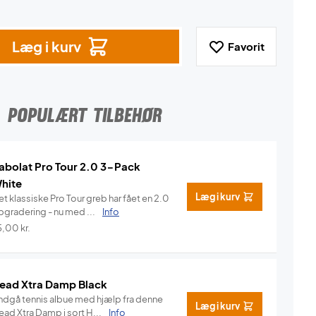
Læg i kurv
Favorit
POPULÆRT TILBEHØR
abolat Pro Tour 2.0 3-Pack
hite
Læg i kurv
t klassiske Pro Tour greb har fået en 2.0
pgradering - nu med ...
Info
5,00
kr.
ead Xtra Damp Black
ndgå tennis albue med hjælp fra denne
Læg i kurv
Head Xtra Damp i sort H...
Info