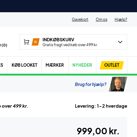
Gavekort
Om os
Hjælp?
INDKØBSKURV
0
Gratis fragt ved køb over 499 kr.
 (
0
)
ES
KØB LOOKET
MÆRKER
NYHEDER
OUTLET
Brug for hjælp?
 over 499 kr.
Levering: 1-2 hverdage
999,00 kr.