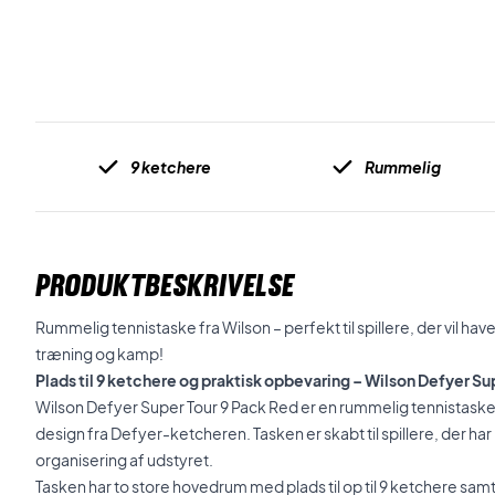
9 ketchere
Rummelig
PRODUKTBESKRIVELSE
Rummelig tennistaske fra Wilson – perfekt til spillere, der vil have 
træning og kamp!
Plads til 9 ketchere og praktisk opbevaring – Wilson Defyer Su
Wilson Defyer Super Tour 9 Pack Red er en rummelig tennistaske 
design fra Defyer-ketcheren. Tasken er skabt til spillere, der ha
organisering af udstyret.
Tasken har to store hovedrum med plads til op til 9 ketchere samt