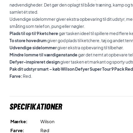
nødvendigheder. Det gør den oplagt til både træning, kamp og tur
samlet ét sted.
Udvendige sidelommer giver ekstra opbevaring til dit udstyr, men
småting som telefon, pung eller nøgler.
Plads til op til 9 ketchere
gør tasken ideel til spillere med flere 
To store hovedrum
giver god plads til ketchere, tøj og andet ten
Udvendige sidelommer
giver ekstra opbevaring til tilbehør.
Mindre lomme til værdigenstande
gør det nemt at opbevare tel
Defyer-inspireret design
giver tasken et markant og sporty udt
Pak dit udstyr smart – køb Wilson Defyer Super Tour 9 Pack Red 
Farve:
Red.
Specifikationer
Mærke:
Wilson
Farve:
Rød