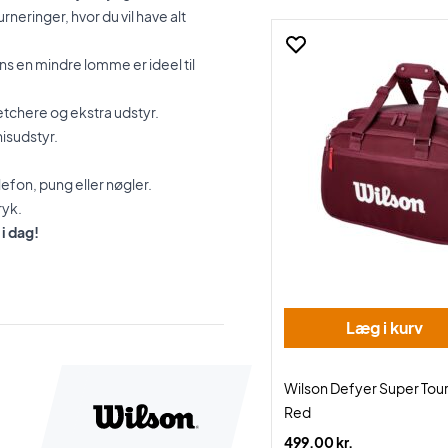
neringer, hvor du vil have alt
s en mindre lomme er ideel til
ketchere og ekstra udstyr.
nisudstyr.
efon, pung eller nøgler.
ryk.
i dag!
Læg i kurv
Wilson Defyer Super Tour
Red
499,00 kr.