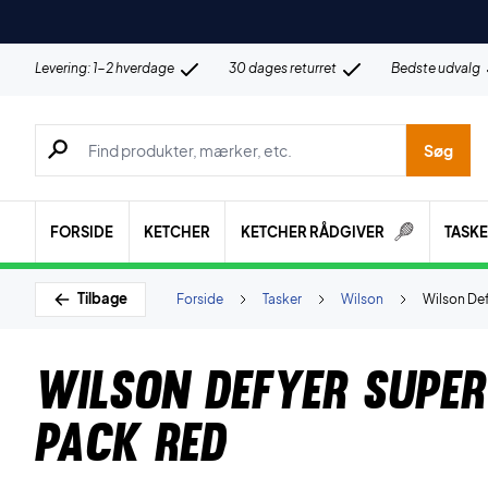
Levering: 1-2 hverdage
30 dages returret
Bedste udvalg
Søg efter produkter, mærker etc.
Søg
FORSIDE
KETCHER
KETCHER RÅDGIVER
TASK
Tilbage
Forside
Tasker
Wilson
Wilson Def
Wilson Defyer Super
Pack Red