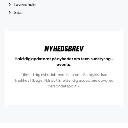
Løvens hule
Jobs
Nyhedsbrev
Hold dig opdateret på nyheder om tennisudstyr og -
events.
Tilmeld dig nyhedsbrevet herunder. Samtykke kan
trækkes tilbage. Når du tilmelder dig acceptere du vores
persondatapolitik.