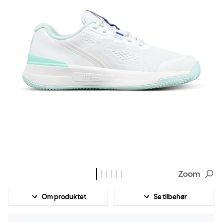
Zoom
Om produktet
Se tilbehør