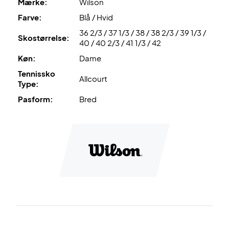
Mærke:
Wilson
Farve:
Blå / Hvid
Spil med komfort og kontrol i Wilson Intrigue Pro Women
36 2/3 / 37 1/3 / 38 / 38 2/3 / 39 1/3 /
White/Bay/Skipper Blue
Skostørrelse:
40 / 40 2/3 / 41 1/3 / 42
Farve:
White/Bay/Skipper Blue.
Køn:
Dame
Tennissko
Allcourt
Type:
Pasform:
Bred