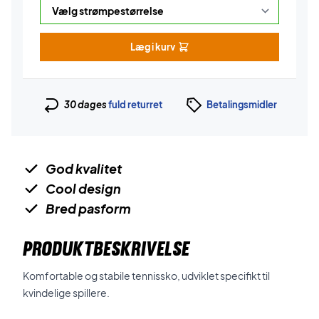
Læg i kurv
30 dages
fuld returret
Betalingsmidler
God kvalitet
Cool design
Bred pasform
PRODUKTBESKRIVELSE
Komfortable og stabile tennissko, udviklet specifikt til
kvindelige spillere.