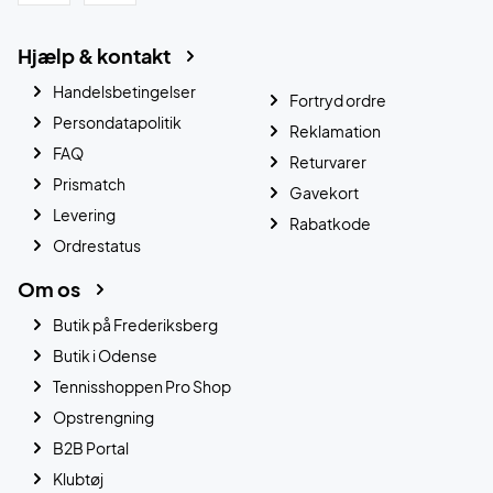
Hjælp & kontakt
Handelsbetingelser
Fortryd ordre
Persondatapolitik
Reklamation
FAQ
Returvarer
Prismatch
Gavekort
Levering
Rabatkode
Ordrestatus
Om os
Butik på Frederiksberg
Butik i Odense
Tennisshoppen Pro Shop
Opstrengning
B2B Portal
Klubtøj