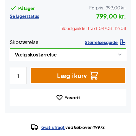
Førpris:
999,00 kr.
På lager
799,00 kr.
Se lagerstatus
Tilbud gælder fra d. 04/08-12/08
Skostørrelse
Størrelsesguide
Læg i kurv
Favorit
Gratis fragt
ved køb over 499 kr.