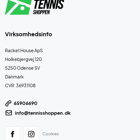
Virksomhedsinfo
Racket House ApS
Holkebjergvej 120
5250 Odense SV
Danmark
CVR: 36931108
65906690
info@tennisshoppen.dk
Cookies