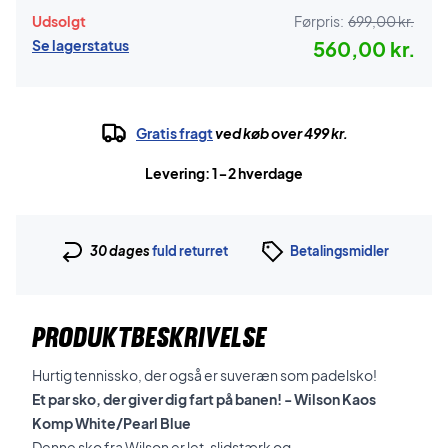
Udsolgt
Førpris:
699,00 kr.
Se lagerstatus
560,00 kr.
Gratis fragt
ved køb over 499 kr.
Levering: 1-2 hverdage
30 dages
fuld returret
Betalingsmidler
PRODUKTBESKRIVELSE
Hurtig tennissko, der også er suveræn som padelsko!
Et par sko, der giver dig fart på banen! - Wilson Kaos
Komp White/Pearl Blue
Denne sko fra Wilson er let, slidstærk og