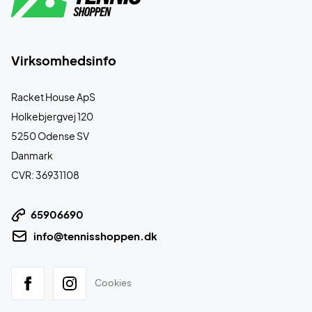
Virksomhedsinfo
Racket House ApS
Holkebjergvej 120
5250 Odense SV
Danmark
CVR: 36931108
65906690
info@tennisshoppen.dk
Cookies