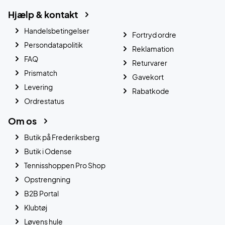
Hjælp & kontakt
Handelsbetingelser
Fortryd ordre
Persondatapolitik
Reklamation
FAQ
Returvarer
Prismatch
Gavekort
Levering
Rabatkode
Ordrestatus
Om os
Butik på Frederiksberg
Butik i Odense
Tennisshoppen Pro Shop
Opstrengning
B2B Portal
Klubtøj
Løvens hule