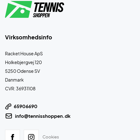
Virksomhedsinfo
Racket House ApS
Holkebjergvej 120
5250 Odense SV
Danmark
CVR: 36931108
65906690
info@tennisshoppen.dk
Cookies