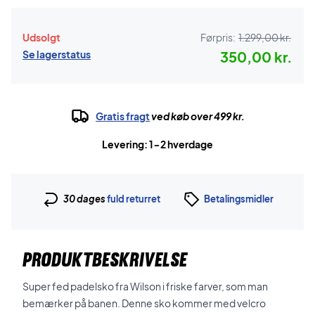
Udsolgt
Førpris:
1.299,00 kr.
Se lagerstatus
350,00 kr.
Gratis fragt
ved køb over 499 kr.
Levering: 1-2 hverdage
30 dages
fuld returret
Betalingsmidler
PRODUKTBESKRIVELSE
Super fed padelsko fra Wilson i friske farver, som man
bemærker på banen. Denne sko kommer med velcro