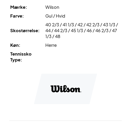
skoen med transparent materiale ved den yderste del at
Mærke:
Wilson
skoen.
Farve:
Gul / Hvid
40 2/3 / 41 1/3 / 42 / 42 2/3 / 43 1/3 /
Farve: WHT/SFTY YELL
Skostørrelse:
44 / 44 2/3 / 45 1/3 / 46 / 46 2/3 / 47
1/3 / 48
Køn:
Herre
Tennissko
Type: