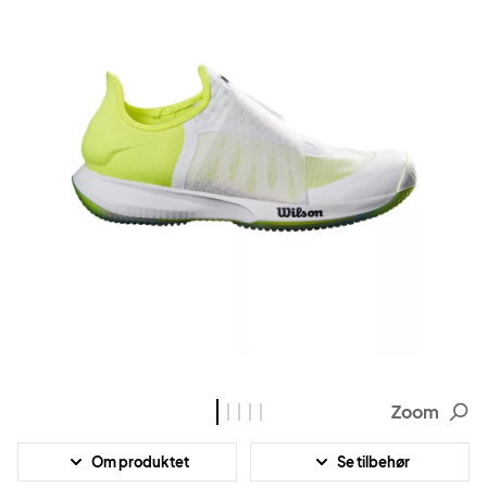
Zoom
Om produktet
Se tilbehør