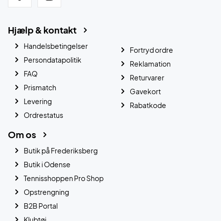
Hjælp & kontakt
Handelsbetingelser
Fortryd ordre
Persondatapolitik
Reklamation
FAQ
Returvarer
Prismatch
Gavekort
Levering
Rabatkode
Ordrestatus
Om os
Butik på Frederiksberg
Butik i Odense
Tennisshoppen Pro Shop
Opstrengning
B2B Portal
Klubtøj