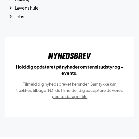
Løvens hule
Jobs
Nyhedsbrev
Hold dig opdateret på nyheder om tennisudstyr og -
events.
Tilmeld dig nyhedsbrevet herunder. Samtykke kan
trækkes tilbage. Når du tilmelder dig acceptere du vores
persondatapolitik.