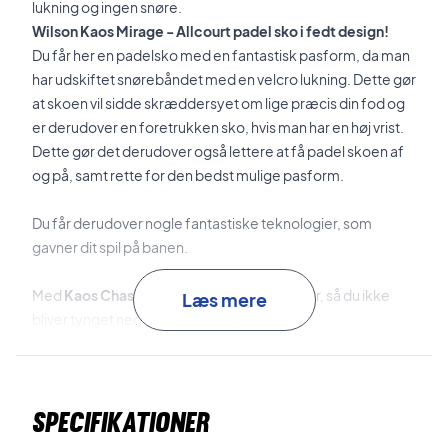
lukning og ingen snøre.
Wilson Kaos Mirage - Allcourt padel sko i fedt design!
Du får her en padelsko med en fantastisk pasform, da man
har udskiftet snørebåndet med en velcro lukning. Dette gør
at skoen vil sidde skræddersyet om lige præcis din fod og
er derudover en foretrukken sko, hvis man har en høj vrist.
Dette gør det derudover også lettere at få padel skoen af
og på, samt rette for den bedst mulige pasform.
Du får derudover nogle fantastiske teknologier, som
gavner dit spil på banen.
Med
Kaos Chassis
får du letvægtsmaterialer, så du ikke
Læs mere
bliver tynget ned på banen.
R-DST+
giver den bedste kombination af stødabsorbering
og affjedring.
Allcourt sko med suveræn komfort og stødabsorbering
Specifikationer
Padelskoens øverste del er designet af mesh struktur, som
gør skoen ekstra åndbar og fleksibel. Derudover kommer