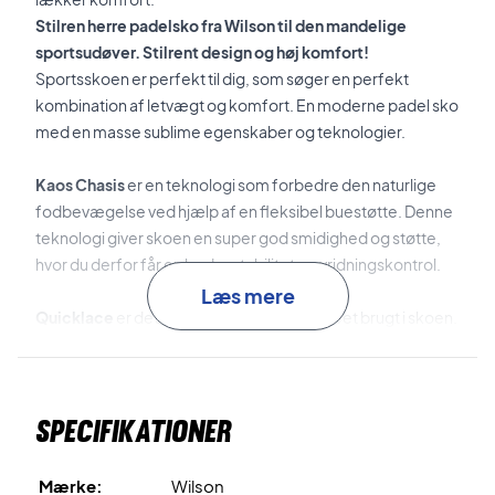
Stilren herre padelsko fra Wilson til den mandelige
sportsudøver. Stilrent design og høj komfort!
Sportsskoen er perfekt til dig, som søger en perfekt
kombination af letvægt og komfort. En moderne padel sko
med en masse sublime egenskaber og teknologier.
Kaos Chasis
er en teknologi som forbedre den naturlige
fodbevægelse ved hjælp af en fleksibel buestøtte. Denne
teknologi giver skoen en super god smidighed og støtte,
hvor du derfor får en bedre stabilitet og vridningskontrol.
Læs mere
Quicklace
er det snøresystem som er blevet brugt i skoen.
Det gøre det nemt for dig at tage skoen af og på.
Endoff
er den teknologi som er blevet brugt i den
Specifikationer
indvendige sokkekonstruktion, for at få en bedre komfort.
Rubber Medial Drag Pads
er en gummiplade som er
Mærke:
Wilson