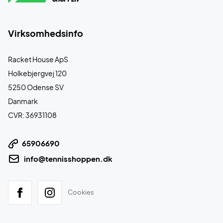
Virksomhedsinfo
Racket House ApS
Holkebjergvej 120
5250 Odense SV
Danmark
CVR: 36931108
65906690
info@tennisshoppen.dk
Cookies