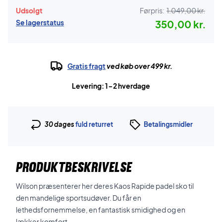
Udsolgt
Førpris:
1.049,00 kr.
Se lagerstatus
350,00 kr.
Gratis fragt
ved køb over 499 kr.
Levering: 1-2 hverdage
30 dages
fuld returret
Betalingsmidler
PRODUKTBESKRIVELSE
Wilson præsenterer her deres Kaos Rapide padel sko til
den mandelige sportsudøver. Du får en
lethedsfornemmelse, en fantastisk smidighed og en
lækker komfort.