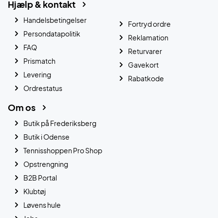
Hjælp & kontakt
Handelsbetingelser
Fortryd ordre
Persondatapolitik
Reklamation
FAQ
Returvarer
Prismatch
Gavekort
Levering
Rabatkode
Ordrestatus
Om os
Butik på Frederiksberg
Butik i Odense
Tennisshoppen Pro Shop
Opstrengning
B2B Portal
Klubtøj
Løvens hule