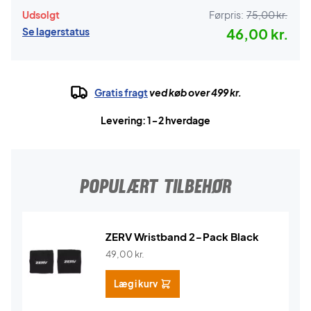
Udsolgt
Førpris:
75,00 kr.
Se lagerstatus
46,00 kr.
Gratis fragt
ved køb over 499 kr.
Levering: 1-2 hverdage
POPULÆRT TILBEHØR
ZERV Wristband 2-Pack Black
49,00
kr.
Læg i kurv