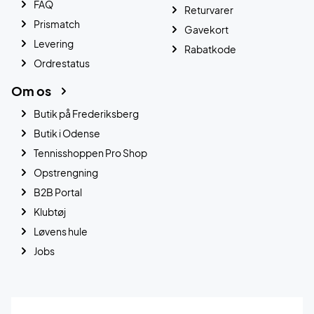
FAQ
Returvarer
Prismatch
Gavekort
Levering
Rabatkode
Ordrestatus
Om os
Butik på Frederiksberg
Butik i Odense
Tennisshoppen Pro Shop
Opstrengning
B2B Portal
Klubtøj
Løvens hule
Jobs