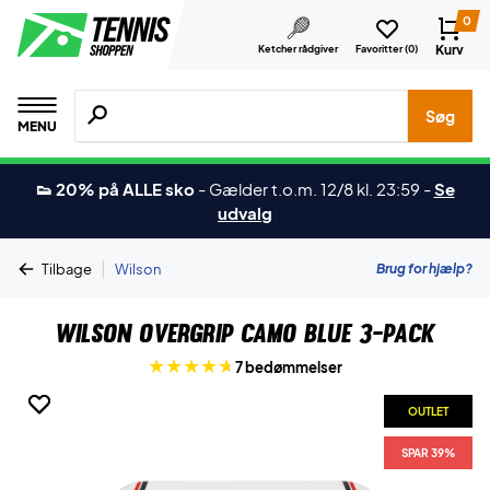
0
Kurv
Ketcher rådgiver
Favoritter (
0
)
Søg efter produkter, mærker etc.
Søg
MENU
👟 20% på ALLE sko
-
Gælder t.o.m. 12/8 kl. 23:59
-
Se
udvalg
|
Brug for hjælp?
Tilbage
Wilson
Wilson Overgrip Camo Blue 3-pack
7 bedømmelser
OUTLET
OUTLET
SPAR 39%
SPAR 39%