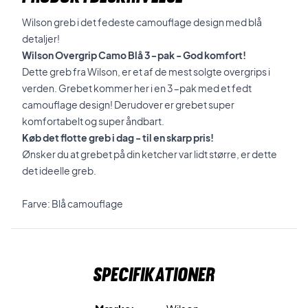
Wilson greb i det fedeste camouflage design med blå
detaljer!
Wilson Overgrip Camo Blå 3-pak - God komfort!
Dette greb fra Wilson, er et af de mest solgte overgrips i
verden. Grebet kommer her i en 3-pak med et fedt
camouflage design! Derudover er grebet super
komfortabelt og super åndbart.
Køb det flotte greb i dag - til en skarp pris!
Ønsker du at grebet på din ketcher var lidt større, er dette
det ideelle greb.
Farve: Blå camouflage
Specifikationer