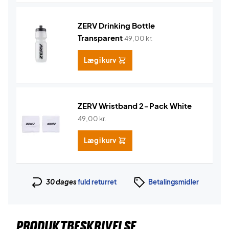
ZERV Drinking Bottle
Transparent
49,00
kr.
Læg i kurv
ZERV Wristband 2-Pack White
49,00
kr.
Læg i kurv
30 dages
fuld returret
Betalingsmidler
PRODUKTBESKRIVELSE