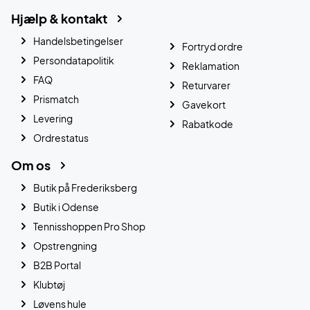
Hjælp & kontakt
Handelsbetingelser
Fortryd ordre
Persondatapolitik
Reklamation
FAQ
Returvarer
Prismatch
Gavekort
Levering
Rabatkode
Ordrestatus
Om os
Butik på Frederiksberg
Butik i Odense
Tennisshoppen Pro Shop
Opstrengning
B2B Portal
Klubtøj
Løvens hule