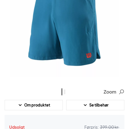
Zoom
Om produktet
Se tilbehør
Udsolgt
Førpris:
399,00 kr.