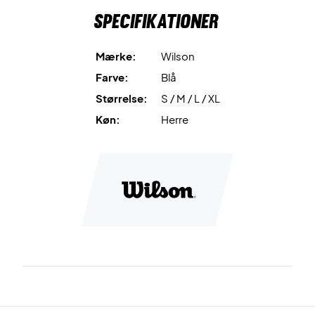
Specifikationer
Længde: 8" / 20 cm indersøm.
Materiale: Polyester og elasten.
Farve: Koral blå.
Mærke:
Wilson
Farve:
Blå
Størrelse:
S / M / L / XL
Køn:
Herre