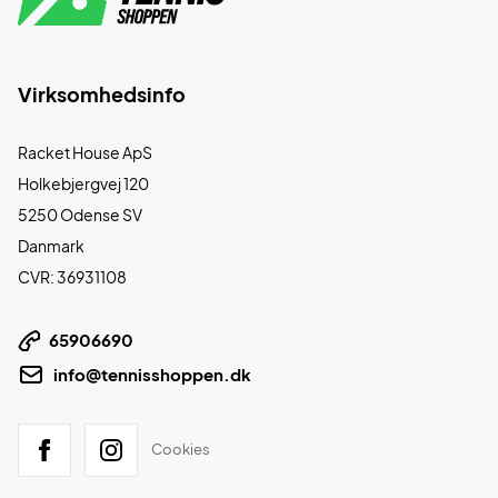
Virksomhedsinfo
Racket House ApS
Holkebjergvej 120
5250 Odense SV
Danmark
CVR: 36931108
65906690
info@tennisshoppen.dk
Cookies