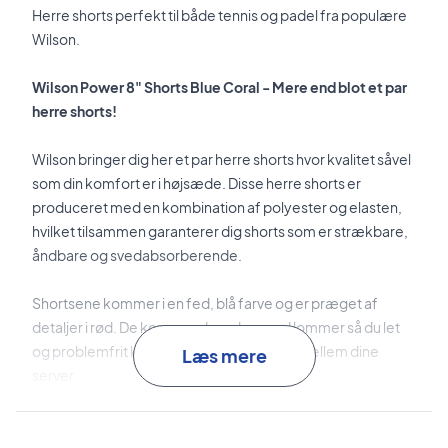
Herre shorts perfekt til både tennis og padel fra populære
Wilson.
Wilson Power 8" Shorts Blue Coral - Mere end blot et par
herre shorts!
Wilson bringer dig her et par herre shorts hvor kvalitet såvel
som din komfort er i højsæde. Disse herre shorts er
produceret med en kombination af polyester og elasten,
hvilket tilsammen garanterer dig shorts som er strækbare,
åndbare og svedabsorberende.
Shortsene kommer i en fed, blå farve og er præget af
detaljer i rød. De kommer desuden med lommer så du let
og problemfrit kan opbevare dine bolde imellem dine
Læs mere
server.
Oplev Wilson's kvalitet - Køb dine nye shorts lige her!