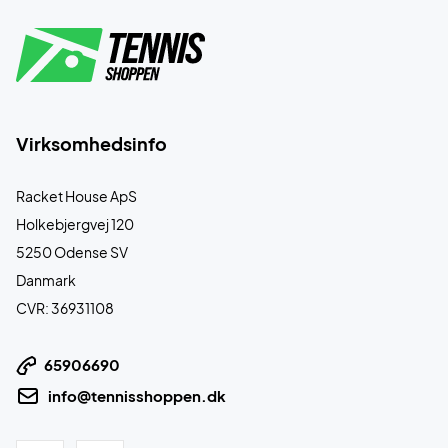
Virksomhedsinfo
Racket House ApS
Holkebjergvej 120
5250 Odense SV
Danmark
CVR: 36931108
65906690
info@tennisshoppen.dk