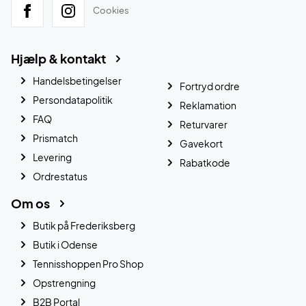
Cookies
Hjælp & kontakt
Handelsbetingelser
Fortryd ordre
Persondatapolitik
Reklamation
FAQ
Returvarer
Prismatch
Gavekort
Levering
Rabatkode
Ordrestatus
Om os
Butik på Frederiksberg
Butik i Odense
Tennisshoppen Pro Shop
Opstrengning
B2B Portal