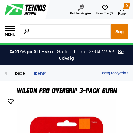
0
Kurv
Ketcher rådgiver
Favoritter (
0
)
Søg efter produkter, mærker etc.
Søg
MENU
👟 20% på ALLE sko
-
Gælder t.o.m. 12/8 kl. 23:59
-
Se
udvalg
|
Brug for hjælp?
Tilbage
Tilbehør
Wilson Pro Overgrip 3-Pack Burn