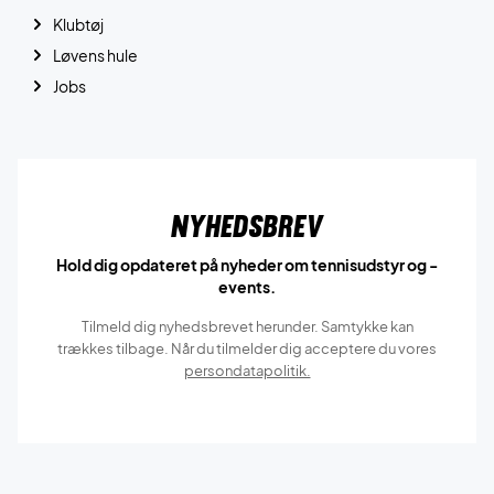
Klubtøj
Løvens hule
Jobs
Nyhedsbrev
Hold dig opdateret på nyheder om tennisudstyr og -
events.
Tilmeld dig nyhedsbrevet herunder. Samtykke kan
trækkes tilbage. Når du tilmelder dig acceptere du vores
persondatapolitik.