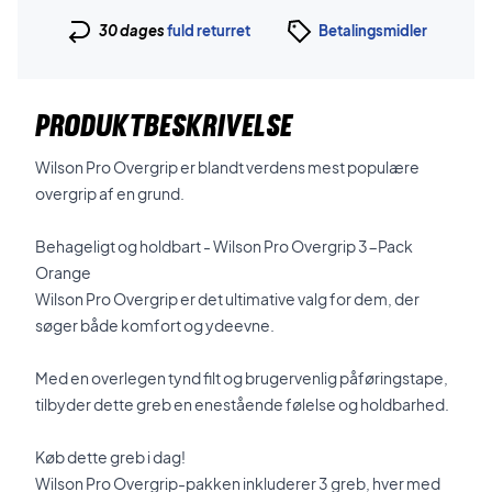
30 dages
fuld returret
Betalingsmidler
PRODUKTBESKRIVELSE
Wilson Pro Overgrip er blandt verdens mest populære
overgrip af en grund.
Behageligt og holdbart - Wilson Pro Overgrip 3-Pack
Orange
Wilson Pro Overgrip er det ultimative valg for dem, der
søger både komfort og ydeevne.
Med en overlegen tynd filt og brugervenlig påføringstape,
tilbyder dette greb en enestående følelse og holdbarhed.
Køb dette greb i dag!
Wilson Pro Overgrip-pakken inkluderer 3 greb, hver med