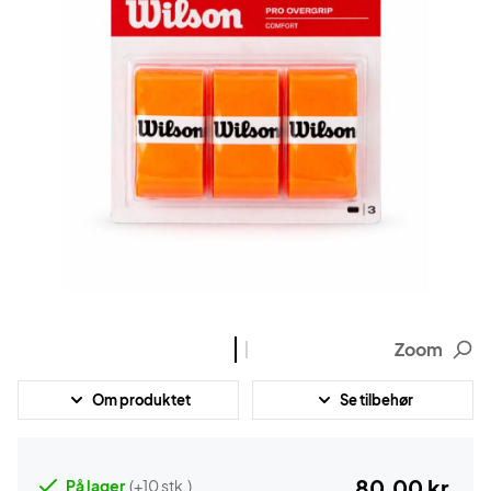
Zoom
Om produktet
Se tilbehør
80,00 kr.
På lager
(+10 stk.)