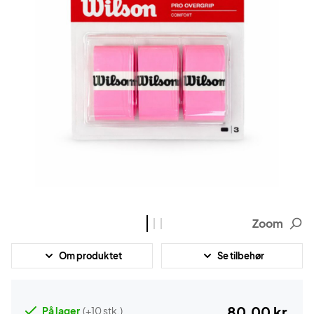
Zoom
Om produktet
Se tilbehør
80,00 kr.
På lager
(+10 stk.)