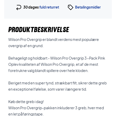
30 dages
fuld returret
Betalingsmidler
PRODUKTBESKRIVELSE
Wilson Pro Overgrip er blandt verdens mest populære
overgrip af en grund.
Behageligt og holdbart - Wilson Pro Overgrip 3-Pack Pink
Oplev kvaliteten af Wilson Pro Overgrip, et af de mest
foretrukne valg blandt spillere over hele kloden.
Beriget med en super tynd, strækbart filt, sikrer dette greb
en exceptionel følelse, som varer i længere tid.
Køb dette greb i dag!
Wilson Pro Overgrip-pakken inkluderer 3 greb, hver med
en let påføringstape.