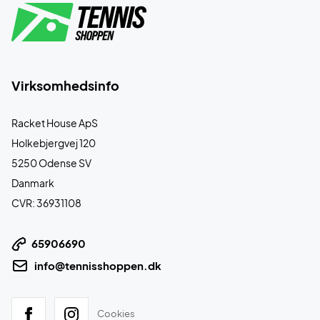
Virksomhedsinfo
Racket House ApS
Holkebjergvej 120
5250 Odense SV
Danmark
CVR: 36931108
65906690
info@tennisshoppen.dk
Cookies