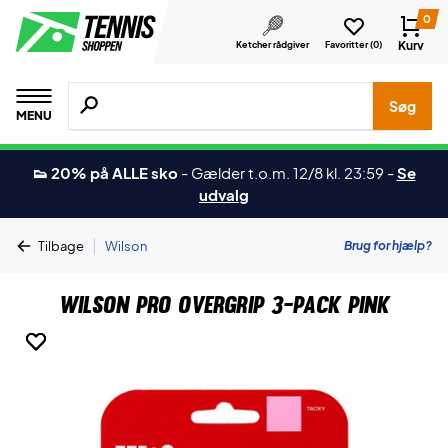
0
Kurv
Ketcher rådgiver
Favoritter (
0
)
Søg efter produkter, mærker etc.
Søg
MENU
👟 20% på ALLE sko
-
Gælder t.o.m. 12/8 kl. 23:59
-
Se
udvalg
|
Brug for hjælp?
Tilbage
Wilson
Wilson Pro Overgrip 3-Pack Pink