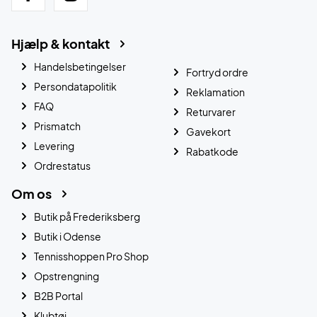
Hjælp & kontakt
Handelsbetingelser
Fortryd ordre
Persondatapolitik
Reklamation
FAQ
Returvarer
Prismatch
Gavekort
Levering
Rabatkode
Ordrestatus
Om os
Butik på Frederiksberg
Butik i Odense
Tennisshoppen Pro Shop
Opstrengning
B2B Portal
Klubtøj