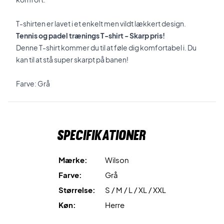
T-shirten er lavet i et enkelt men vildt lækkert design.
Tennis og padel trænings T-shirt - Skarp pris!
Denne T-shirt kommer du til at føle dig komfortabel i. Du
kan til at stå super skarpt på banen!
Farve: Grå
Specifikationer
Mærke:
Wilson
Farve:
Grå
Størrelse:
S / M / L / XL / XXL
Køn:
Herre