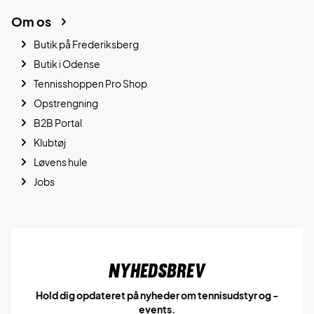
Om os
Butik på Frederiksberg
Butik i Odense
Tennisshoppen Pro Shop
Opstrengning
B2B Portal
Klubtøj
Løvens hule
Jobs
Nyhedsbrev
Hold dig opdateret på nyheder om tennisudstyr og -
events.