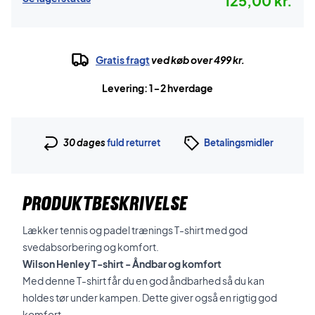
125,00 kr.
Gratis fragt
ved køb over 499 kr.
Levering: 1-2 hverdage
30 dages
fuld returret
Betalingsmidler
PRODUKTBESKRIVELSE
Lækker tennis og padel trænings T-shirt med god
svedabsorbering og komfort.
Wilson Henley T-shirt - Åndbar og komfort
Med denne T-shirt får du en god åndbarhed så du kan
holdes tør under kampen. Dette giver også en rigtig god
komfort.