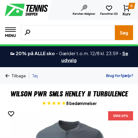
0
Kurv
Ketcher rådgiver
Favoritter (
0
)
Søg efter produkter, mærker etc.
Søg
MENU
👟 20% på ALLE sko
-
Gælder t.o.m. 12/8 kl. 23:59
-
Se
udvalg
|
Brug for hjælp?
Tilbage
Tøj
Wilson PWR SMLS Henley II Turbulence
8 bedømmelser
SPAR 69%