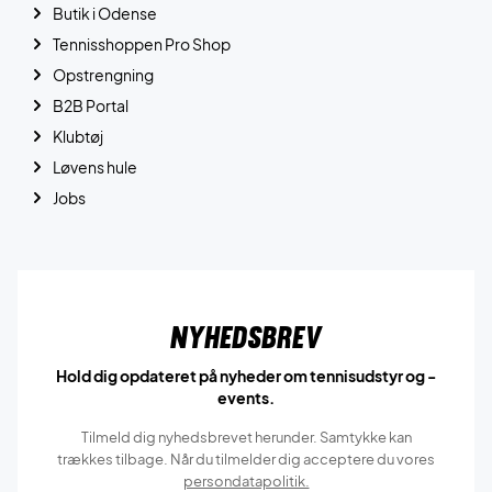
Butik i Odense
Tennisshoppen Pro Shop
Opstrengning
B2B Portal
Klubtøj
Løvens hule
Jobs
Nyhedsbrev
Hold dig opdateret på nyheder om tennisudstyr og -
events.
Tilmeld dig nyhedsbrevet herunder. Samtykke kan
trækkes tilbage. Når du tilmelder dig acceptere du vores
persondatapolitik.