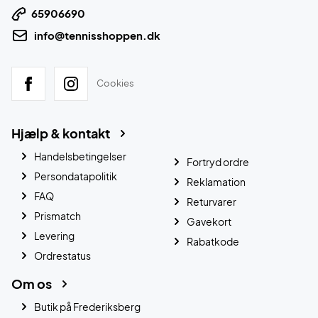
65906690
info@tennisshoppen.dk
Cookies
Hjælp & kontakt
Handelsbetingelser
Fortryd ordre
Persondatapolitik
Reklamation
FAQ
Returvarer
Prismatch
Gavekort
Levering
Rabatkode
Ordrestatus
Om os
Butik på Frederiksberg