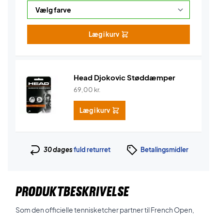
Læg i kurv
Head Djokovic Støddæmper
69,00
kr.
Læg i kurv
30 dages
fuld returret
Betalingsmidler
PRODUKTBESKRIVELSE
Som den officielle tennisketcher partner til French Open,