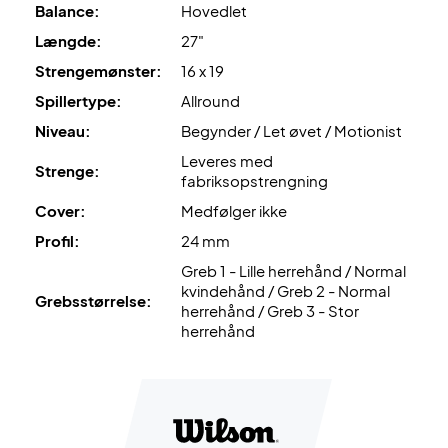
Farve: Navy, hvid og orange!
Balance:
Hovedlet
Længde:
27"
Strengemønster:
16 x 19
Spillertype:
Allround
Niveau:
Begynder / Let øvet / Motionist
Leveres med
Strenge:
fabriksopstrengning
Cover:
Medfølger ikke
Profil:
24 mm
Greb 1 - Lille herrehånd / Normal
kvindehånd / Greb 2 - Normal
Grebsstørrelse:
herrehånd / Greb 3 - Stor
herrehånd