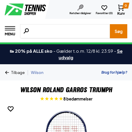
0
Kurv
Ketcher rådgiver
Favoritter (
0
)
Søg efter produkter, mærker etc.
Søg
MENU
👟 20% på ALLE sko
-
Gælder t.o.m. 12/8 kl. 23:59
-
Se
udvalg
|
Brug for hjælp?
Tilbage
Wilson
Wilson Roland Garros Triumph
8 bedømmelser