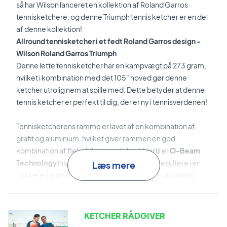
så har Wilson lanceret en kollektion af Roland Garros
tennisketchere, og denne Triumph tennis ketcher er en del
af denne kollektion!
Allround tennisketcher i et fedt Roland Garros design -
Wilson Roland Garros Triumph
Denne lette tennisketcher har en kampvægt på 273 gram,
hvilket i kombination med det 105" hoved gør denne
ketcher utrolig nem at spille med. Dette betyder at denne
tennis ketcher er perfekt til dig, der er ny i tennisverdenen!
Tennisketcherens ramme er lavet af en kombination af
grafit og aluminium, hvilket giver rammen en god
kombination af fleksibilitet og stivhed. Hertil er
O-Beam
Technology
inkorporeret i rammen, hvilket resultere i en
Læs mere
'tykkere' ramme. Denne teknologi forbedre rammens
stabilitet.
Til sidst, så har Wilson lagt stor vægt på det designmæssige
KETCHER RÅDGIVER
aspekt, og de har taget inspiration i Roland Garros