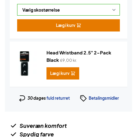
Læg i kurv
Head Wristband 2.5" 2-Pack
Black
69,00
kr.
Læg i kurv
30 dages
fuld returret
Betalingsmidler
Suveræn komfort
Spydig farve