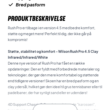
Bred pasform
PRODUKTBESKRIVELSE
Rush Pro er tilbage i en version 4.5 med bedre komfort,
støtte og meget mere! Perfekt til dig, der ikke går på
kompromis!
Støtte, stabilitet og komfort -
Wilson Rush Pro 4.5 Clay
Infrared/Infrared/White
Denne nye version af Rush Pro har fået en række
opdateringer. Den er fyldt med forbedrede materialer og
teknologier, der gør den mere komfortabel og støttende
end tidligere versioner! Skoen har en bred pasform og en
clay ydersål, hvilket gør den ideel til grus tennisbaner eller til
padelbaner, der har synligt sand eller er udendørs!
4D Support Chassis 2.0
er det opdaterede "karosseri",