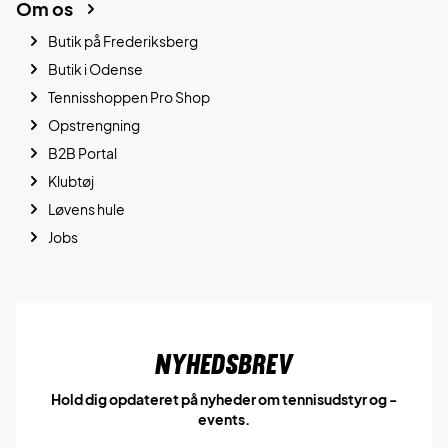
Om os
Butik på Frederiksberg
Butik i Odense
Tennisshoppen Pro Shop
Opstrengning
B2B Portal
Klubtøj
Løvens hule
Jobs
Nyhedsbrev
Hold dig opdateret på nyheder om tennisudstyr og -
events.