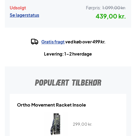
Udsolgt
Førpris:
1.099,00 kr.
Se lagerstatus
439,00 kr.
Gratis fragt
ved køb over 499 kr.
Levering: 1-2 hverdage
POPULÆRT TILBEHØR
Ortho Movement Racket Insole
299,00
kr.