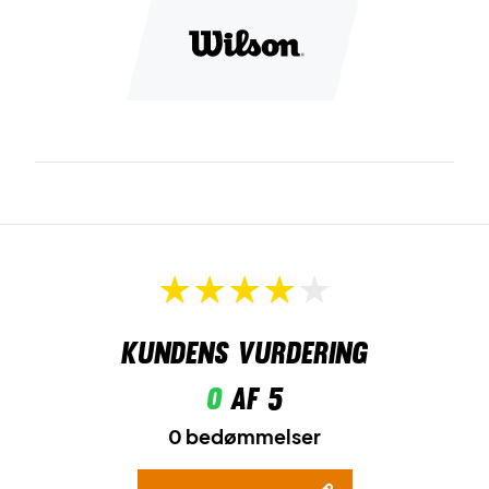
Duralast
er et højdensitets gummimateriale, der bruges til
ydersålen. Dette giver en suveræn kombination af
skridsikkerhed, stabilitet og slidstyrke.
Til sidst kommer den med en
OrthoLite EVA Molded
sål,
der yderligere øger spillekomforten yderligere!
Oplev komforten på banen - køb dette par Wilson sko i
dag!
Farve: Rød med hvide detaljer.
Kundens vurdering
0
af 5
0 bedømmelser