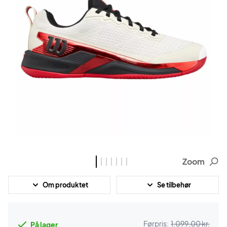
Zoom
Om produktet
Se tilbehør
Førpris:
1.099,00 kr.
På lager