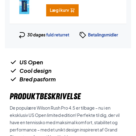
Læg i kurv
30 dages
fuld returret
Betalingsmidler
US Open
Cool design
Bred pasform
PRODUKTBESKRIVELSE
De populære Wilson Rush Pro 4.5 er tilbage – nu i en
eksklusiv US Open limited edition! Perfekte til dig, der vil
have en tennissko med maksimal komfort, stabilitet og
performance – med et unikt design inspireret af Grand