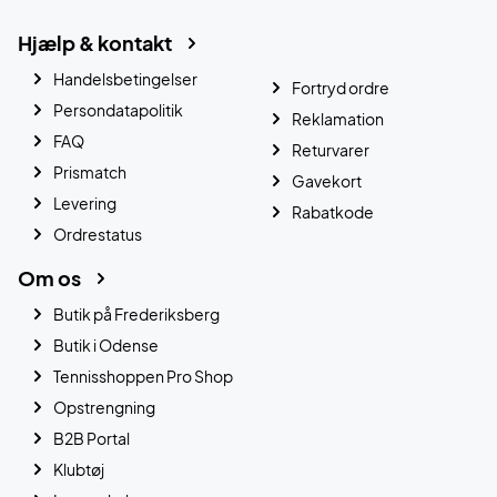
Hjælp & kontakt
Handelsbetingelser
Fortryd ordre
Persondatapolitik
Reklamation
FAQ
Returvarer
Prismatch
Gavekort
Levering
Rabatkode
Ordrestatus
Om os
Butik på Frederiksberg
Butik i Odense
Tennisshoppen Pro Shop
Opstrengning
B2B Portal
Klubtøj