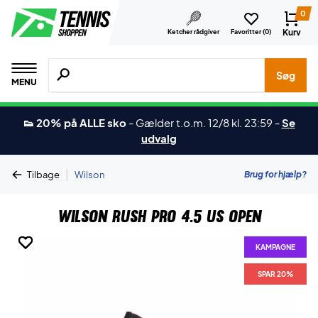
0
Kurv
Ketcher rådgiver
Favoritter (
0
)
Søg efter produkter, mærker etc.
Søg
MENU
👟 20% på ALLE sko
-
Gælder t.o.m. 12/8 kl. 23:59
-
Se
udvalg
|
Brug for hjælp?
Tilbage
Wilson
Wilson Rush Pro 4.5 US Open
KAMPAGNE
KAMPAGNE
KAMPAGNE
KAMPAGNE
KAMPAGNE
KAMPAGNE
KAMPAGNE
SPAR 20%
SPAR 20%
SPAR 20%
SPAR 20%
SPAR 20%
SPAR 20%
SPAR 20%