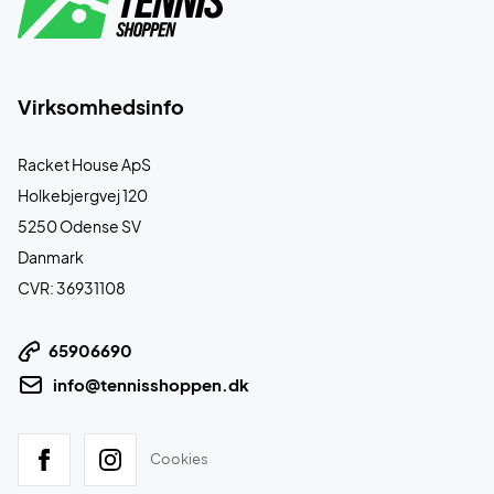
Virksomhedsinfo
Racket House ApS
Holkebjergvej 120
5250 Odense SV
Danmark
CVR: 36931108
65906690
info@tennisshoppen.dk
Cookies