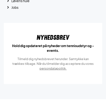
Løvens hule
Jobs
Nyhedsbrev
Hold dig opdateret på nyheder om tennisudstyr og -
events.
Tilmeld dig nyhedsbrevet herunder. Samtykke kan
trækkes tilbage. Når du tilmelder dig acceptere du vores
persondatapolitik.