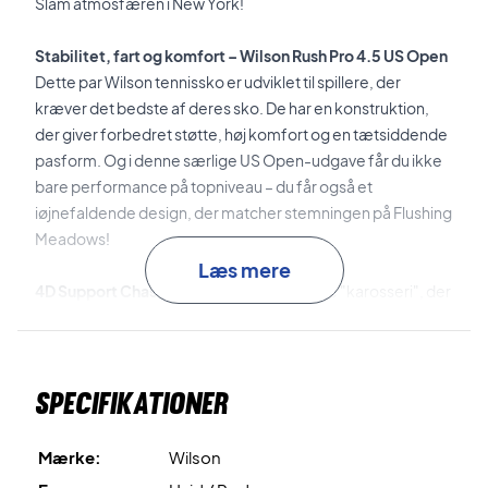
Slam atmosfæren i New York!
Stabilitet, fart og komfort – Wilson Rush Pro 4.5 US Open
Dette par Wilson tennissko er udviklet til spillere, der
kræver det bedste af deres sko. De har en konstruktion,
der giver forbedret støtte, høj komfort og en tætsiddende
pasform. Og i denne særlige US Open-udgave får du ikke
bare performance på topniveau – du får også et
iøjnefaldende design, der matcher stemningen på Flushing
Meadows!
Læs mere
4D Support Chassis 2.0
er det avancerede "karosseri", der
sikrer fremragende stabilitet ved hurtige bevægelser og
retningsskift.
Specifikationer
Sensifeel 2.0
er det lette mesh-materiale, der er brugt til
overdelen, som sikrer åndbarhed og komfort.
Mærke:
Wilson
Endofit
er sokkonstruktionen, der omslutter foden og