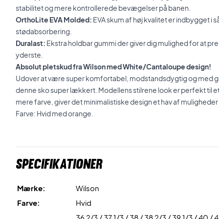
stabilitet og mere kontrollerede bevægelser på banen.
OrthoLite EVA Molded:
EVA skum af høj kvalitet er indbygget i så
stødabsorbering.
Duralast:
Ekstra holdbar gummi der giver dig mulighed for at pres
yderste.
Absolut pletskud fra Wilson med White/Cantaloupe design!
Udover at være super komfortabel, modstandsdygtig og med god 
denne sko super lækkert. Modellens stilrene look er perfekt til et 
mere farve, giver det minimalistiske design et hav af muligheder 
Farve: Hvid med orange.
Specifikationer
Mærke:
Wilson
Farve:
Hvid
36 2/3 / 37 1/3 / 38 / 38 2/3 / 39 1/3 / 40 / 