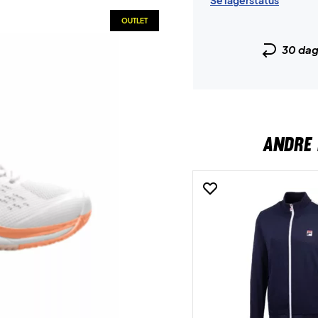
Se lagerstatus
OUTLET
30 da
ANDRE 