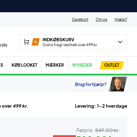
Gavekort
Om os
Hjælp?
INDKØBSKURV
0
Gratis fragt ved køb over 499 kr.
 (
0
)
ES
KØB LOOKET
MÆRKER
NYHEDER
OUTLET
Brug for hjælp?
 over 499 kr.
Levering: 1-2 hverdage
Førpris:
849,00 kr.