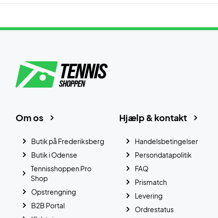
Om os
Hjælp & kontakt
Butik på Frederiksberg
Handelsbetingelser
Butik i Odense
Persondatapolitik
Tennisshoppen Pro
FAQ
Shop
Prismatch
Opstrengning
Levering
B2B Portal
Ordrestatus