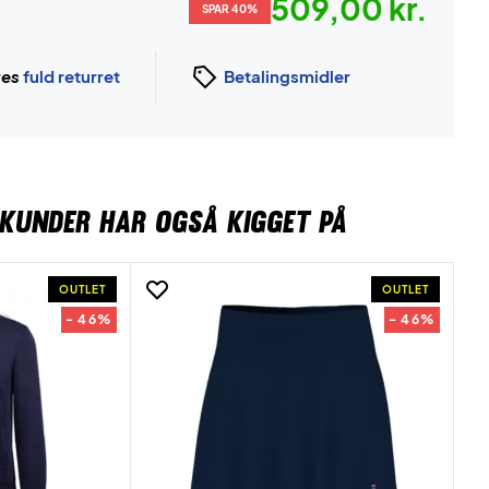
509,00 kr.
SPAR 40%
ges
fuld returret
Betalingsmidler
KUNDER HAR OGSÅ KIGGET PÅ
OUTLET
OUTLET
- 46%
- 46%