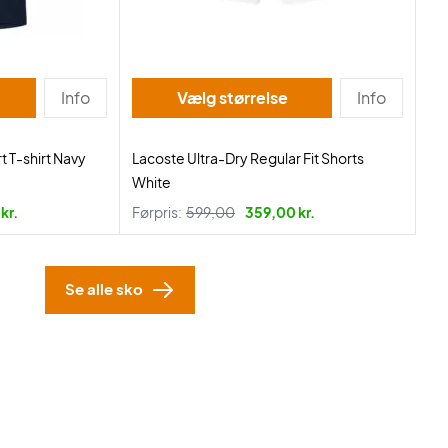
Info
Vælg størrelse
Info
t T-shirt Navy
Lacoste Ultra-Dry Regular Fit Shorts
White
kr.
Førpris:
599,00
359,00 kr.
Se alle sko