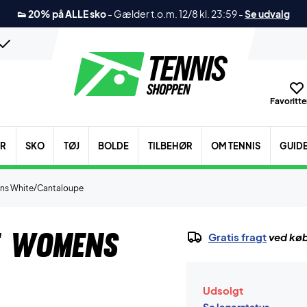
👟 20% på ALLE sko
-
Gælder t.o.m. 12/8 kl. 23:59
-
Se udvalg
Favoritter
ER
SKO
TØJ
BOLDE
TILBEHØR
OM TENNIS
GUID
ns White/Cantaloupe
e Womens
Gratis fragt
ved køb
Udsolgt