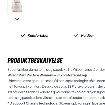
Komfortabel
Holdbar
PRODUKTBESKRIVELSE
Super lækker dame tennis og padelsko fra Wilson i enestående 
Wilson Rush Pro Ace Womens - En komfortabel sejr
Udover at være spækket med Wilson topteknologier, så er denn
højt fokus på komfort. Det skyldes bl.a.
2E Fit
-teknologien, der 
lidt bredere fødder. Generelt giver denne teknologi dig en supe
tennis og padelspillere vil sætte stor pris på under kampens hed
4D Support Chassis Technology:
Skoens opbygning er lavet med