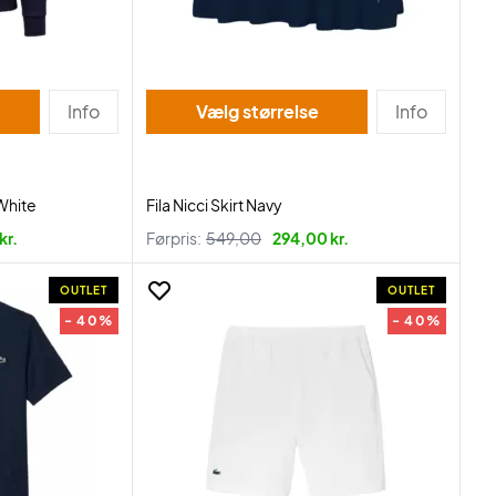
Info
Vælg størrelse
Info
White
Fila Nicci Skirt Navy
kr.
Førpris:
549,00
294,00 kr.
OUTLET
OUTLET
- 40%
- 40%