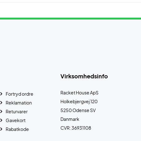
Virksomhedsinfo
Racket House ApS
Fortryd ordre
Holkebjergvej 120
Reklamation
5250 Odense SV
Returvarer
Danmark
Gavekort
CVR: 36931108
Rabatkode