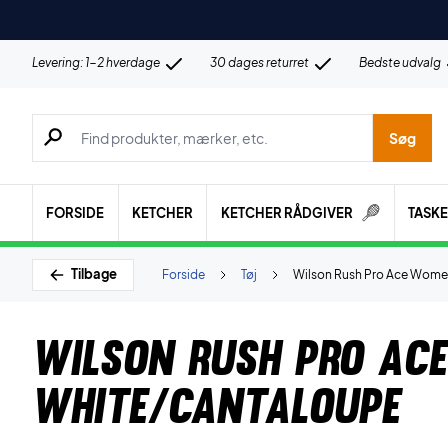
Levering: 1-2 hverdage
30 dages returret
Bedste udvalg
Søg efter produkter, mærker etc.
Søg
FORSIDE
KETCHER
KETCHER RÅDGIVER
TASK
Tilbage
Forside
Tøj
Wilson Rush Pro Ace Wome
Wilson Rush Pro Ac
White/Cantaloupe