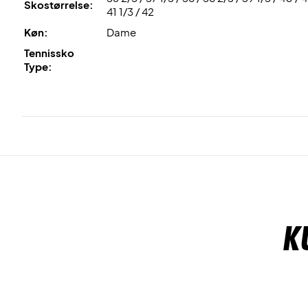
Skostørrelse:
41 1/3 / 42
Køn:
Dame
Tennissko
Type:
K