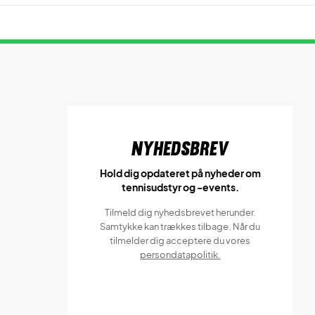
Nyhedsbrev
Hold dig opdateret på nyheder om
tennisudstyr og -events.
Tilmeld dig nyhedsbrevet herunder.
Samtykke kan trækkes tilbage. Når du
tilmelder dig acceptere du vores
persondatapolitik.