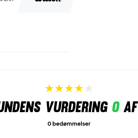
undens vurdering
0
af
0 bedømmelser