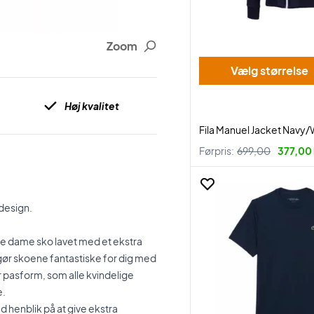
Zoom
Vælg størrelse
Høj kvalitet
Fila Manuel Jacket Navy/
Førpris:
699,00
377,00 
design.
e dame sko lavet med et ekstra
gør skoene fantastiske for dig med
r pasform, som alle kvindelige
e.
 henblik på at give ekstra