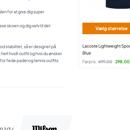
len for at give dig super
se skoen og dig selv til det
Vælg størrelse
Lacoste Lightweight Spor
stabilitet, så er designet på
Blue
helt hvidt outfit og hvis du ønsker
for fede padel og tennis outfits.
Førpris:
499,00
298,00 
40 2/3 /