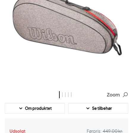
Zoom
Om produktet
Se tilbehør
Udsolgt
Førpris:
449,00 kr.