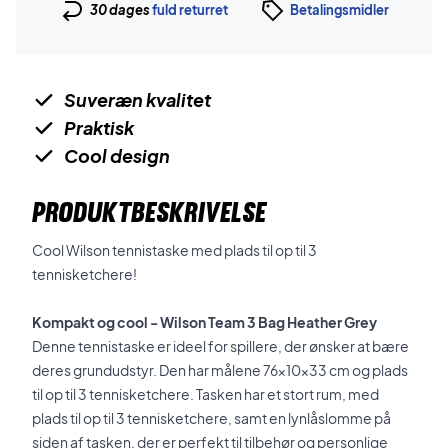
30 dages
fuld returret
Betalingsmidler
Suveræn kvalitet
Praktisk
Cool design
PRODUKTBESKRIVELSE
Cool Wilson tennistaske med plads til op til 3
tennisketchere!
Kompakt og cool - Wilson Team 3 Bag Heather Grey
Denne tennistaske er ideel for spillere, der ønsker at bære
deres grundudstyr. Den har målene 76x10x33 cm og plads
til op til 3 tennisketchere. Tasken har et stort rum, med
plads til op til 3 tennisketchere, samt en lynlåslomme på
siden af tasken, der er perfekt til tilbehør og personlige