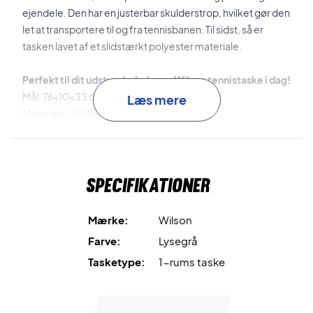
ejendele. Den har en justerbar skulderstrop, hvilket gør den
let at transportere til og fra tennisbanen. Til sidst, så er
tasken lavet af et slidstærkt polyester materiale.
Perfekt til dit udstyr- køb denne Wilson tennistaske i dag!
Mål: 76x10x33 cm
Læs mere
Materiale: 100% polyester
Farve: Grå
Specifikationer
Mærke:
Wilson
Farve:
Lysegrå
Tasketype:
1-rums taske