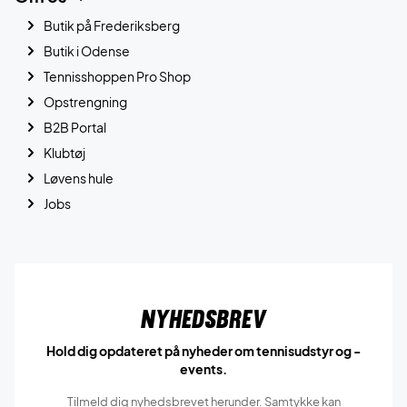
Butik på Frederiksberg
Butik i Odense
Tennisshoppen Pro Shop
Opstrengning
B2B Portal
Klubtøj
Løvens hule
Jobs
Nyhedsbrev
Hold dig opdateret på nyheder om tennisudstyr og -
events.
Tilmeld dig nyhedsbrevet herunder. Samtykke kan