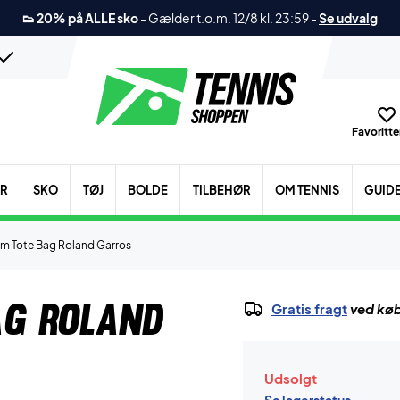
👟 20% på ALLE sko
-
Gælder t.o.m. 12/8 kl. 23:59
-
Se udvalg
Favoritter
ER
SKO
TØJ
BOLDE
TILBEHØR
OM TENNIS
GUID
am Tote Bag Roland Garros
ag Roland
Gratis fragt
ved køb
Udsolgt