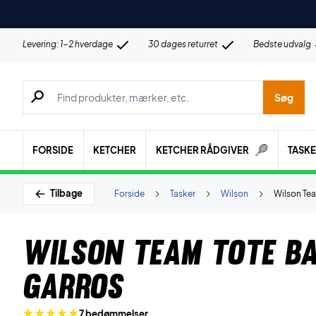
Levering: 1-2 hverdage
30 dages returret
Bedste udvalg
Søg efter produkter, mærker etc.
Søg
FORSIDE
KETCHER
KETCHER RÅDGIVER
TASK
Tilbage
Forside
Tasker
Wilson
Wilson Te
Wilson Team Tote B
Garros
7 bedømmelser