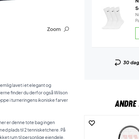
N
S
N
P
Zoom
30 da
mlig lavet i et elegant og
erne finder du derfor også Wilson
ppe i turneringens ikoniske farver
ANDRE 
g her er denne tote bag ingen
ed plads til 2 tennisketchere. På
ukket rum til personlige ejendele.