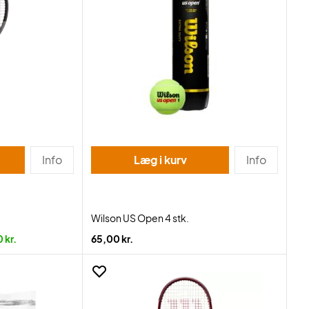
Info
Læg i kurv
Info
Wilson US Open 4 stk.
 kr.
65,00 kr.