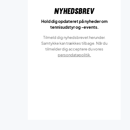
Nyhedsbrev
Hold dig opdateret på nyheder om
tennisudstyr og -events.
Tilmeld dig nyhedsbrevet herunder.
Samtykke kan trækkes tilbage. Når du
tilmelder dig acceptere du vores
persondatapolitik.