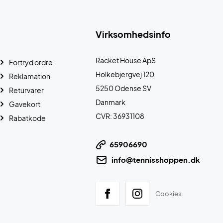
Virksomhedsinfo
Racket House ApS
Fortryd ordre
Holkebjergvej 120
Reklamation
5250 Odense SV
Returvarer
Danmark
Gavekort
CVR: 36931108
Rabatkode
65906690
info@tennisshoppen.dk
Cookies