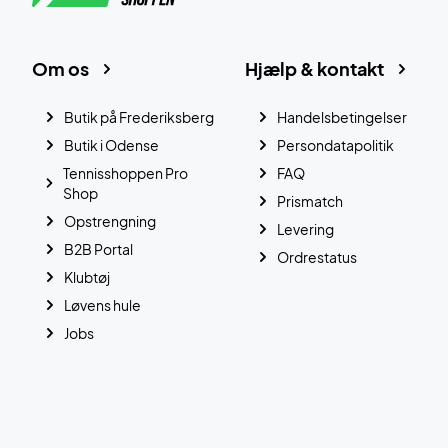
Om os
Hjælp & kontakt
Butik på Frederiksberg
Handelsbetingelser
Butik i Odense
Persondatapolitik
Tennisshoppen Pro
FAQ
Shop
Prismatch
Opstrengning
Levering
B2B Portal
Ordrestatus
Klubtøj
Løvens hule
Jobs