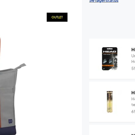
Se lagerstatus
OUTLET
H
U
5
H
H
t
6