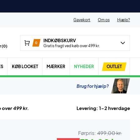
Gavekort
Om os
Hjælp?
INDKØBSKURV
0
Gratis fragt ved køb over 499 kr.
 (
0
)
ES
KØB LOOKET
MÆRKER
NYHEDER
OUTLET
Brug for hjælp?
 over 499 kr.
Levering: 1-2 hverdage
Førpris:
499,00 kr.