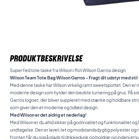
PRODUKTBESKRIVELSE
Super fed tote taske fra Wilson i flot Wilson Garros design.
Wilson Team Tote Bag Wilson Garros - Fragt dit udstyr med stil
Med denne taske har Wilson virkelig ramt sweetspottet. Den er ne
moderne design som hylder den bedste turnering på grus. På sid
Garros logoet, der bliver suppleret med stærke og holdbare stro
som giver den et moderne og tidløst design.
Med Wilson er det aldrig et nederlag!
Med Wilson er du altid sikker på god kvalitet og funktionalitet o
undtagelse. Den er lavet i let og modstandsdygtig polyester og m
fronten får du også plads til drikkedunk og boldrør og indeni et l