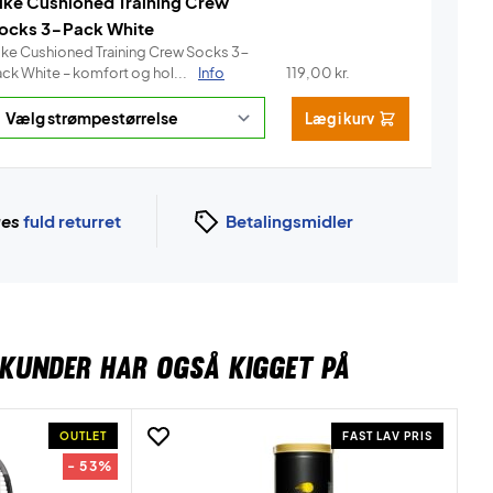
ike Cushioned Training Crew
ocks 3-Pack White
ike Cushioned Training Crew Socks 3-
ack White – komfort og hol...
Info
119,00
kr.
Læg i kurv
ges
fuld returret
Betalingsmidler
KUNDER HAR OGSÅ KIGGET PÅ
OUTLET
FAST LAV PRIS
- 53%