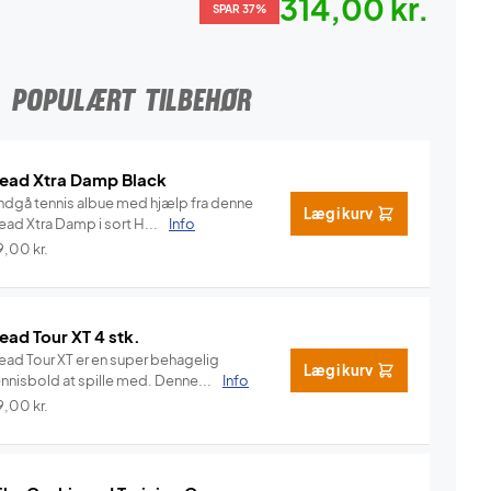
314,00 kr.
SPAR 37%
POPULÆRT TILBEHØR
ead Xtra Damp Black
ndgå tennis albue med hjælp fra denne
Læg i kurv
Head Xtra Damp i sort H...
Info
9,00
kr.
ead Tour XT 4 stk.
ead Tour XT er en super behagelig
Læg i kurv
ennisbold at spille med. Denne...
Info
9,00
kr.