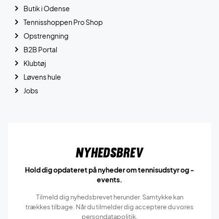
Butik i Odense
Tennisshoppen Pro Shop
Opstrengning
B2B Portal
Klubtøj
Løvens hule
Jobs
Nyhedsbrev
Hold dig opdateret på nyheder om tennisudstyr og -
events.
Tilmeld dig nyhedsbrevet herunder. Samtykke kan
trækkes tilbage. Når du tilmelder dig acceptere du vores
persondatapolitik.