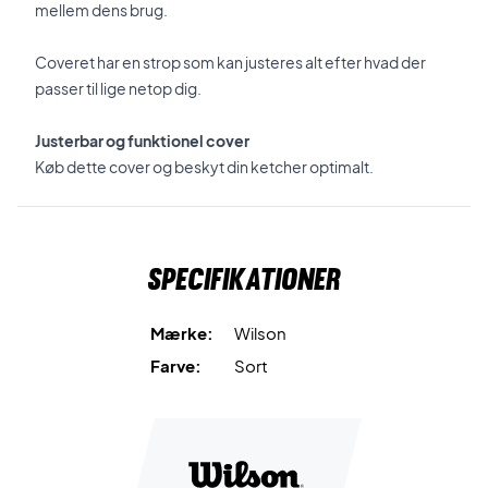
mellem dens brug.
Coveret har en strop som kan justeres alt efter hvad der
passer til lige netop dig.
Justerbar og funktionel cover
Køb dette cover og beskyt din ketcher optimalt.
Specifikationer
Mærke:
Wilson
Farve:
Sort