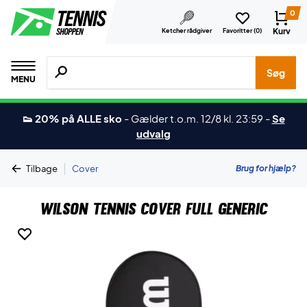
0
Kurv
Ketcher rådgiver
Favoritter (
0
)
Søg efter produkter, mærker etc.
Søg
MENU
👟 20% på ALLE sko
-
Gælder t.o.m. 12/8 kl. 23:59
-
Se
udvalg
|
Brug for hjælp?
Tilbage
Cover
Wilson Tennis Cover Full Generic