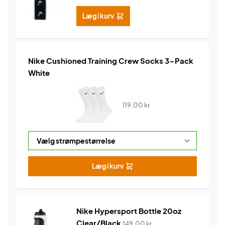
Læg i kurv
Nike Cushioned Training Crew Socks 3-Pack
White
119,00
kr.
Læg i kurv
Nike Hypersport Bottle 20oz
Clear/Black
149,00
kr.