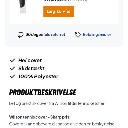
Læg i kurv
30 dages
fuld returret
Betalingsmidler
Hel cover
Slidstærkt
100% Polyester
PRODUKTBESKRIVELSE
Let og praktisk cover fra Wilson til din tennis ketcher.
Wilson tennis cover - Skarp pris!
Coveret kan opbevare dit bat og give den en beskyttelse