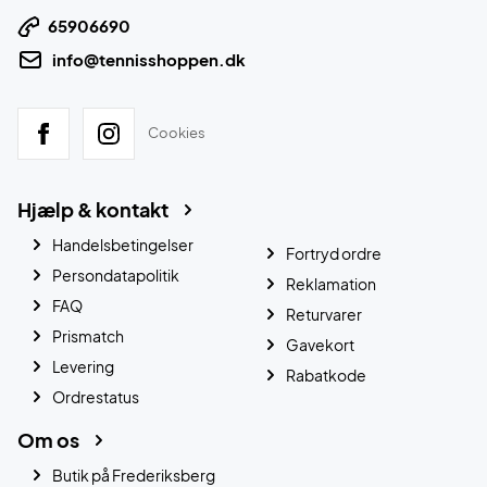
65906690
info@tennisshoppen.dk
Cookies
Hjælp & kontakt
Handelsbetingelser
Fortryd ordre
Persondatapolitik
Reklamation
FAQ
Returvarer
Prismatch
Gavekort
Levering
Rabatkode
Ordrestatus
Om os
Butik på Frederiksberg