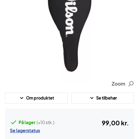
Zoom
Om produktet
Se tilbehør
99,00 kr.
På lager
(+10 stk.)
Se lagerstatus