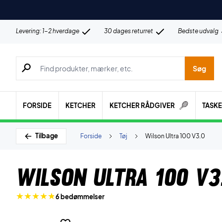
Levering: 1-2 hverdage
30 dages returret
Bedste udvalg
Søg efter produkter, mærker etc.
Søg
FORSIDE
KETCHER
KETCHER RÅDGIVER
TASK
Tilbage
Forside
Tøj
Wilson Ultra 100 V3.0
Wilson Ultra 100 V3
6 bedømmelser