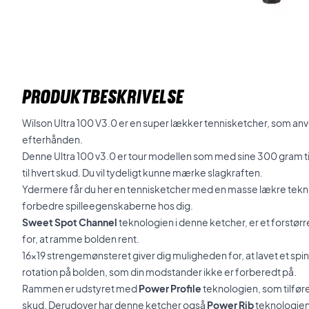
PRODUKTBESKRIVELSE
Wilson Ultra 100 V3.0 er en super lækker tennisketcher, som an
efterhånden.
Denne Ultra 100 v3.0 er tour modellen som med sine 300 gram t
til hvert skud. Du vil tydeligt kunne mærke slagkraften.
Ydermere får du her en tennisketcher med en masse lækre teknolo
forbedre spilleegenskaberne hos dig.
Sweet Spot Channel
teknologien i denne ketcher, er et forstø
for, at ramme bolden rent.
16x19 strengemønsteret giver dig muligheden for, at lavet et spin
rotation på bolden, som din modstander ikke er forberedt på.
Rammen er udstyret med
Power Profile
teknologien, som tilføre
skud. Derudover har denne ketcher også
Power Rib
teknologien