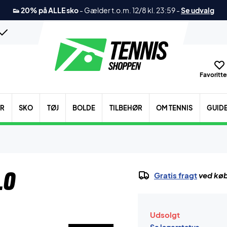
👟 20% på ALLE sko
-
Gælder t.o.m. 12/8 kl. 23:59
-
Se udvalg
Favoritter
ER
SKO
TØJ
BOLDE
TILBEHØR
OM TENNIS
GUID
.0
Gratis fragt
ved køb
Udsolgt