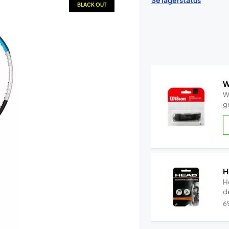
Se lagerstatus
BLACK OUT
W
W
g
H
H
d
6