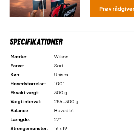
Prøv rådgive
Specifikationer
Mærke:
Wilson
Farve:
Sort
Køn:
Unisex
Hovedstørrelse:
100"
Eksakt vægt:
300 g
Vægt interval:
286-300 g
Balance:
Hovedlet
Længde:
27"
Strengemønster:
16 x 19