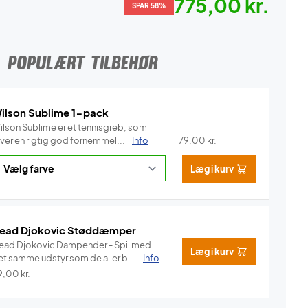
775,00 kr.
SPAR 58%
POPULÆRT TILBEHØR
ilson Sublime 1-pack
ilson Sublime er et tennisgreb, som
iver en rigtig god fornemmel...
Info
79,00
kr.
Læg i kurv
ead Djokovic Støddæmper
ead Djokovic Dampender - Spil med
Læg i kurv
et samme udstyr som de aller b...
Info
9,00
kr.