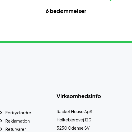
6 bedømmelser
Virksomhedsinfo
Racket House ApS
Fortryd ordre
Holkebjergvej 120
Reklamation
5250 Odense SV
Returvarer