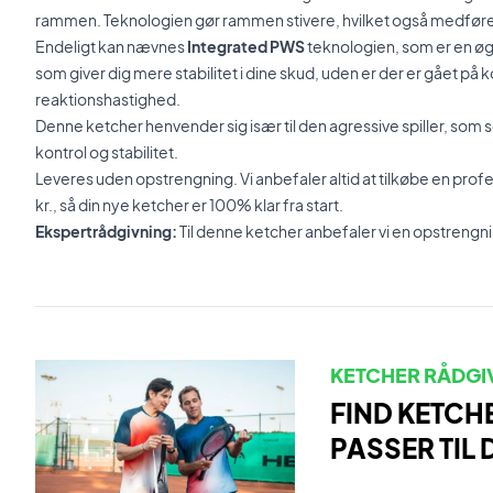
rammen. Teknologien gør rammen stivere, hvilket også medfører e
Endeligt kan nævnes
Integrated PWS
teknologien, som er en ø
som giver dig mere stabilitet i dine skud, uden er der er gået 
reaktionshastighed.
Denne ketcher henvender sig især til den agressive spiller, som 
kontrol og stabilitet.
Leveres uden opstrengning. Vi anbefaler altid at tilkøbe en prof
kr., så din nye ketcher er 100% klar fra start.
Ekspertrådgivning:
Til denne ketcher anbefaler vi en opstrengn
KETCHER RÅDGI
FIND KETCH
PASSER TIL 