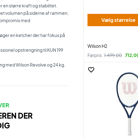
n større kraft og stabilitet.
get volumen på siderne af rammen,
Vælg størrelse
på kompromis med
søger en ketcher der har fokus på
Wilson H2
essionel opstrengning til KUN 199
Førpris:
1.499,00
712,00
ing med Wilson Revolve og 24 kg.
VER
EREN DER
DIG