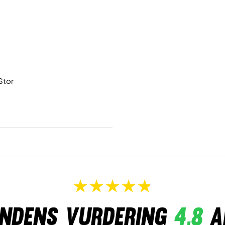
Stor
ndens vurdering
4,8
a