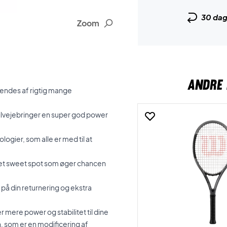
30 da
Zoom
ANDRE 
vendes af rigtig mange
ilvejebringer en super god power
gier, som alle er med til at
rret sweet spot som øger chancen
 på din returnering og ekstra
r mere power og stabilitet til dine
, som er en modificering af