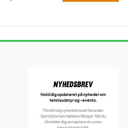
Nyhedsbrev
Hold dig opdateret på nyheder om
tennisudstyr og -events.
Tilmeld dig nyhedsbrevet herunder.
Samtykke kan trækkes tilbage. Når du
tilmelder dig acceptere du vores
persondatapolitik.