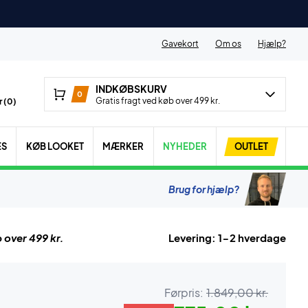
Gavekort
Om os
Hjælp?
INDKØBSKURV
0
Gratis fragt ved køb over 499 kr.
 (
0
)
ES
KØB LOOKET
MÆRKER
NYHEDER
OUTLET
Brug for hjælp?
 over 499 kr.
Levering: 1-2 hverdage
Førpris:
1.849,00 kr.