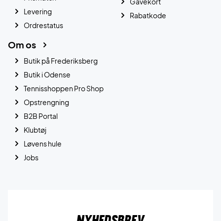
Gavekort
Levering
Rabatkode
Ordrestatus
Om os
Butik på Frederiksberg
Butik i Odense
Tennisshoppen Pro Shop
Opstrengning
B2B Portal
Klubtøj
Løvens hule
Jobs
Nyhedsbrev