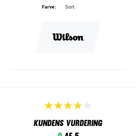
Farve:
Sort
Kundens vurdering
0
af 5