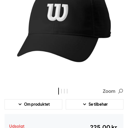
Zoom
Om produktet
Se tilbehør
Udsolgt
225,00 kr.