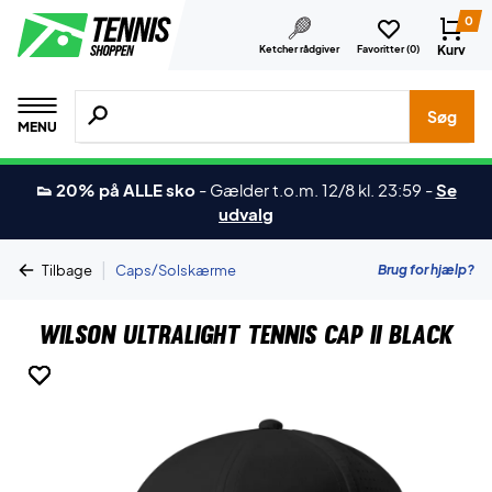
0
Kurv
Ketcher rådgiver
Favoritter (
0
)
Søg efter produkter, mærker etc.
Søg
MENU
👟 20% på ALLE sko
-
Gælder t.o.m. 12/8 kl. 23:59
-
Se
udvalg
|
Brug for hjælp?
Tilbage
Caps/Solskærme
Wilson Ultralight Tennis Cap II Black