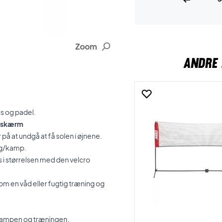
Zoom
ANDRE 
is og padel.
olskærm
å at undgå at få solen i øjnene.
ng/kamp.
 i størrelsen med den velcro
 en våd eller fugtig træning og
 kampen og træningen.