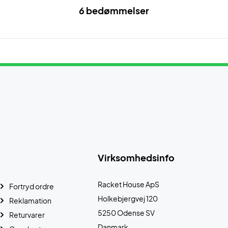
6 bedømmelser
Virksomhedsinfo
Racket House ApS
Fortryd ordre
Holkebjergvej 120
Reklamation
5250 Odense SV
Returvarer
Danmark