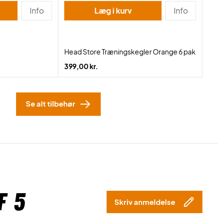
Info
Læg i kurv
Info
m
Head Store Træningskegler Orange 6 pak
399,00 kr.
Se alt tilbehør
f 5
Skriv anmeldelse