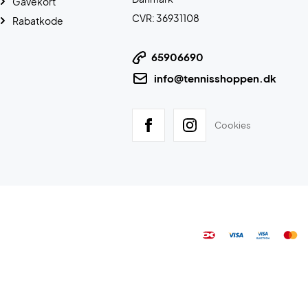
Gavekort
CVR: 36931108
Rabatkode
65906690
info@tennisshoppen.dk
Cookies