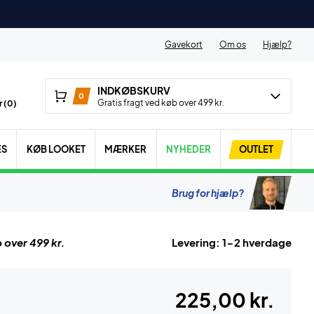
Gavekort
Om os
Hjælp?
INDKØBSKURV
0
Gratis fragt ved køb over 499 kr.
 (
0
)
ES
KØB LOOKET
MÆRKER
NYHEDER
OUTLET
Brug for hjælp?
 over 499 kr.
Levering: 1-2 hverdage
225,00 kr.