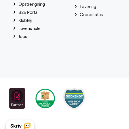
Opstrengning
Levering
B2B Portal
Ordrestatus
Klubtøj
Løvens hule
Jobs