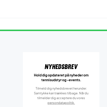
Nyhedsbrev
Hold dig opdateret på nyheder om
tennisudstyr og -events.
Tilmeld dig nyhedsbrevet herunder.
Samtykke kan trækkes tilbage. Når du
tilmelder dig acceptere du vores
persondatapolitik.