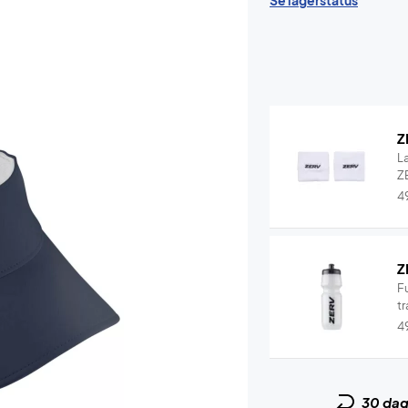
Se lagerstatus
Z
L
ZE
4
Z
F
tr
4
30 da