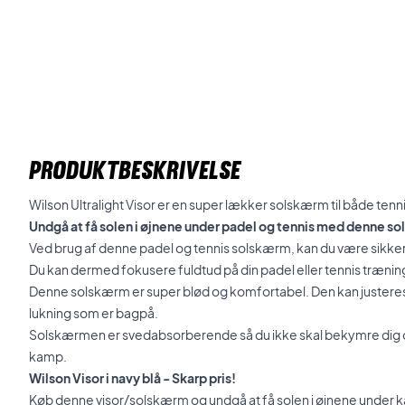
PRODUKTBESKRIVELSE
Wilson Ultralight Visor er en super lækker solskærm til både tenn
Undgå at få solen i øjnene under padel og tennis med denne s
Ved brug af denne padel og tennis solskærm, kan du være sikker p
Du kan dermed fokusere fuldtud på din padel eller tennis træni
Denne solskærm er super blød og komfortabel. Den kan justeres
lukning som er bagpå.
Solskærmen er svedabsorberende så du ikke skal bekymre dig om
kamp.
Wilson Visor i navy blå - Skarp pris!
Køb denne visor/solskærm og undgå at få solen i øjnene under