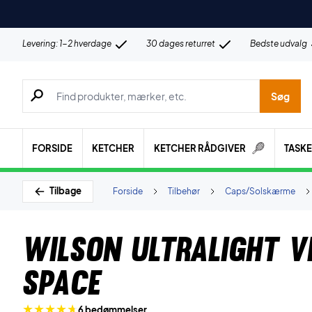
Levering: 1-2 hverdage
30 dages returret
Bedste udvalg
Søg efter produkter, mærker etc.
Søg
FORSIDE
KETCHER
KETCHER RÅDGIVER
TASK
Tilbage
Forside
Tilbehør
Caps/Solskærme
Wilson Ultralight V
Space
6 bedømmelser