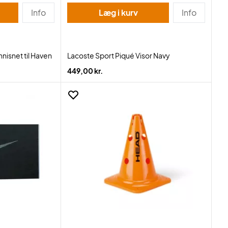
Info
Læg i kurv
Info
isnet til Haven
Lacoste Sport Piqué Visor Navy
449,00 kr.