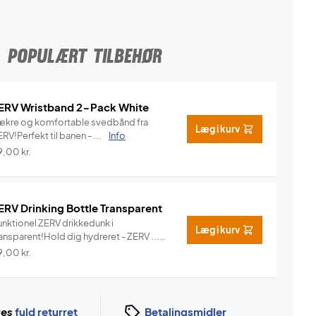
POPULÆRT TILBEHØR
ERV Wristband 2-Pack White
ækre og komfortable svedbånd fra
Læg i kurv
RV!Perfekt til banen - ...
Info
9,00
kr.
ERV Drinking Bottle Transparent
unktionel ZERV drikkedunk i
Læg i kurv
ansparent!Hold dig hydreret - ZERV ...
Info
9,00
kr.
ges
fuld returret
Betalingsmidler