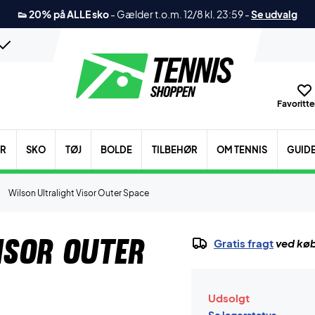
👟 20% på ALLE sko
-
Gælder t.o.m. 12/8 kl. 23:59
-
Se udvalg
Favoritter
ER
SKO
TØJ
BOLDE
TILBEHØR
OM TENNIS
GUID
Wilson Ultralight Visor Outer Space
isor Outer
Gratis fragt
ved køb
Udsolgt