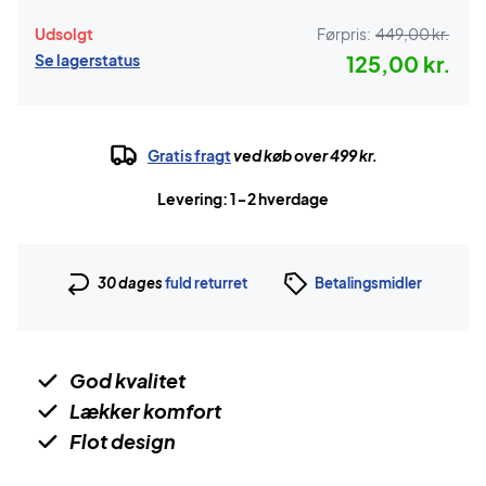
Udsolgt
Førpris:
449,00 kr.
Se lagerstatus
125,00 kr.
Gratis fragt
ved køb over 499 kr.
Levering: 1-2 hverdage
30 dages
fuld returret
Betalingsmidler
God kvalitet
Lækker komfort
Flot design