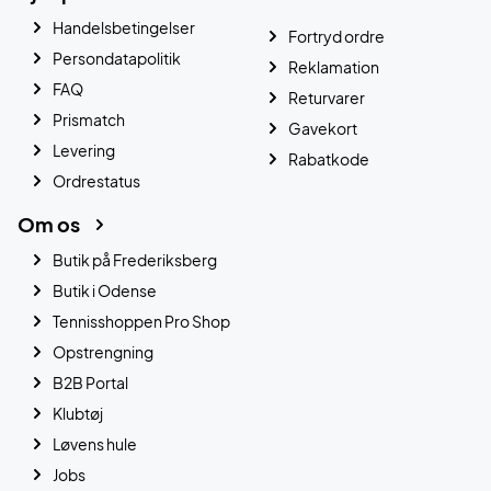
Handelsbetingelser
Fortryd ordre
Persondatapolitik
Reklamation
FAQ
Returvarer
Prismatch
Gavekort
Levering
Rabatkode
Ordrestatus
Om os
Butik på Frederiksberg
Butik i Odense
Tennisshoppen Pro Shop
Opstrengning
B2B Portal
Klubtøj
Løvens hule
Jobs