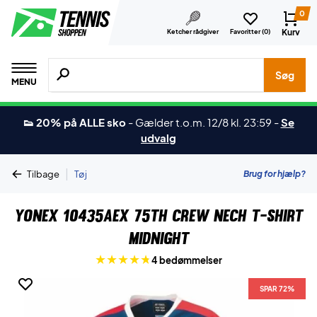
0
Kurv
Ketcher rådgiver
Favoritter (
0
)
Søg efter produkter, mærker etc.
Søg
MENU
👟 20% på ALLE sko
-
Gælder t.o.m. 12/8 kl. 23:59
-
Se
udvalg
|
Brug for hjælp?
Tilbage
Tøj
Yonex 10435AEX 75th Crew Nech T-Shirt
Midnight
4 bedømmelser
SPAR 72%