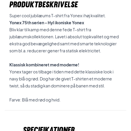
PRODUKTBESKRIVELSE
Super cool jubilæums T-shirt fra Yonex i høj kvalitet.
Yonex 75th serien - Hyl ikoniske Yonex
Bliv klar til kamp med denne fede T-shirt fra
jubilæumskollektionen. Lavet i absolut topkvalitet og med
ekstra god bevægelighed samt med smarte teknologier
som bl.a. reducerer gener fra statisk elektricitet.
Klassisk kombineret med moderne!
Yonex tager os tilbage i tiden med dette klassiske look i
navy blå og rød. Dog har de givet T-shirten et moderne
twist, så du stadig kan dominere på banen med stil.
Farve: Blå med rød og hvid.
Specifikationer