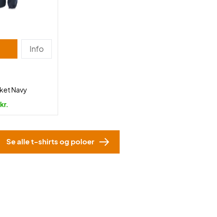
Info
cket Navy
kr.
Se alle t-shirts og poloer