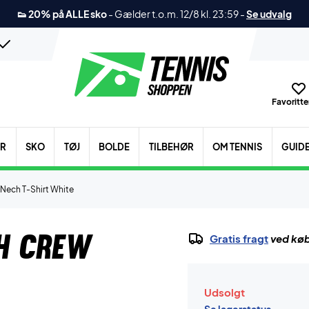
👟 20% på ALLE sko
-
Gælder t.o.m. 12/8 kl. 23:59
-
Se udvalg
Favoritter
ER
SKO
TØJ
BOLDE
TILBEHØR
OM TENNIS
GUID
Nech T-Shirt White
h Crew
Gratis fragt
ved køb
Udsolgt