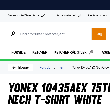
Levering: 1-2 hverdage
30 dages returret
Bedste udvalg
Søg efter produkter, mærker etc.
Søg
FORSIDE
KETCHER
KETCHER RÅDGIVER
TASK
Tilbage
Forside
Tøj
Yonex 10435AEX 75th Crew 
Yonex 10435AEX 75t
Nech T-Shirt White