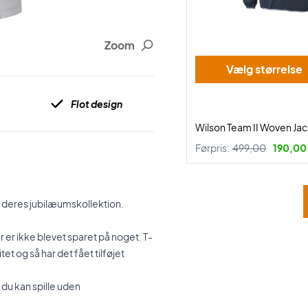
Zoom
Vælg størrelse
Flot design
Wilson Team II Woven Ja
Førpris:
499,00
190,00 
g deres jubilæumskollektion.
 er ikke blevet sparet på noget. T-
et og så har det fået tilføjet
 du kan spille uden