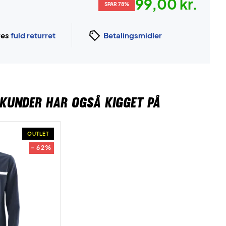
99,00 kr.
SPAR 78%
ges
fuld returret
Betalingsmidler
KUNDER HAR OGSÅ KIGGET PÅ
OUTLET
- 62%