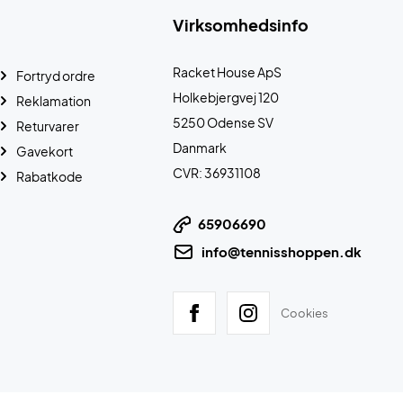
Virksomhedsinfo
Racket House ApS
Fortryd ordre
Holkebjergvej 120
Reklamation
5250 Odense SV
Returvarer
Danmark
Gavekort
CVR: 36931108
Rabatkode
65906690
info@tennisshoppen.dk
Cookies