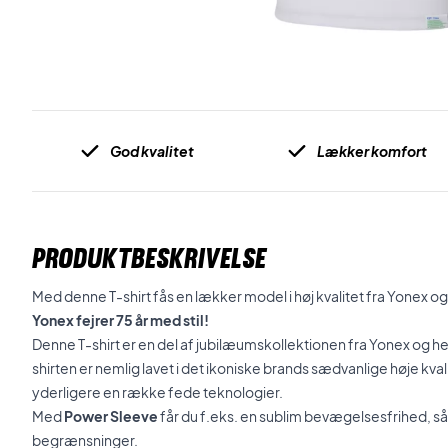
God kvalitet
Lækker komfort
PRODUKTBESKRIVELSE
Med denne T-shirt fås en lækker model i høj kvalitet fra Yonex o
Yonex fejrer 75 år med stil!
Denne T-shirt er en del af jubilæumskollektionen fra Yonex og her
shirten er nemlig lavet i det ikoniske brands sædvanlige høje kvalit
yderligere en række fede teknologier.
Med
Power Sleeve
får du f.eks. en sublim bevægelsesfrihed, så
begrænsninger.