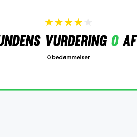
undens vurdering
0
af
0 bedømmelser