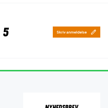
 5
Skriv anmeldelse
Nyhedsbrev