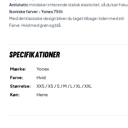
Antistatic
mindsker irriterende statisk elasticitet, så du kan fo
Ikoniske farver - Yonex 75th
Med det klassiske design bliver du taget tilbage i tiden med stil.
Farve: Hvid med grøn og blå.
Specifikationer
Mærke:
Yonex
Farve:
Hvid
Størrelse:
XXS / XS / S / M / L / XL / XXL
Køn:
Herre