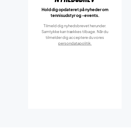
Hold dig opdateret på nyheder om
tennisudstyr og -events.
Tilmeld dig nyhedsbrevet herunder.
Samtykke kan trækkes tilbage. Når du
tilmelder dig acceptere du vores
persondatapolitik.