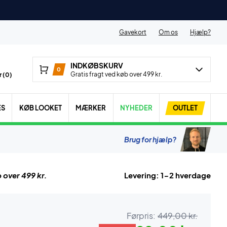
Gavekort
Om os
Hjælp?
INDKØBSKURV
0
Gratis fragt ved køb over 499 kr.
 (
0
)
ES
KØB LOOKET
MÆRKER
NYHEDER
OUTLET
Brug for hjælp?
 over 499 kr.
Levering: 1-2 hverdage
Førpris:
449,00 kr.