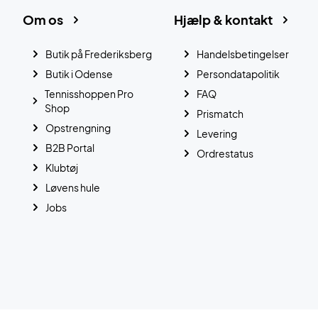
Om os
Hjælp & kontakt
Butik på Frederiksberg
Handelsbetingelser
Butik i Odense
Persondatapolitik
Tennisshoppen Pro
FAQ
Shop
Prismatch
Opstrengning
Levering
B2B Portal
Ordrestatus
Klubtøj
Løvens hule
Jobs