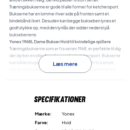
Træningsbukserne er gode til alle former for ketchersport.
Bukserne har en lomme i hver side på fronten samt et
bindebånd i livet. Desuden kan begge bukseben lynes et
godt stykke op, med den lynlås der sidder nederst på
buksebenene.
Yonex 1968L Dame Bukser Hvid til kvindelige spillere
Træningsbukserne som er fra serien 1968, er perfekte til dig
der dyrker en eller flere former for ketchersport. Bukserne
kan både bruges til og fra træning og i mellem to kampe,
Læs mere
hvis du skal holde dig varm. Da der er god bevægelighed i
bukserne kan du også bruge bukserne under træning hvis
du har tendens til at fryse for eksempel i hallen om vinteren.
Specifikationer
Mærke:
Yonex
Farve:
Hvid