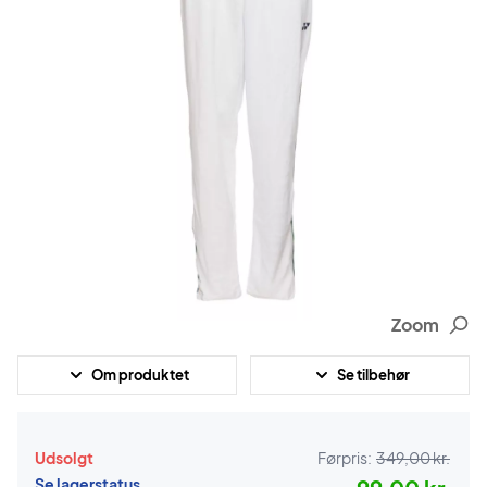
Zoom
Om produktet
Se tilbehør
Udsolgt
Førpris:
349,00 kr.
Se lagerstatus