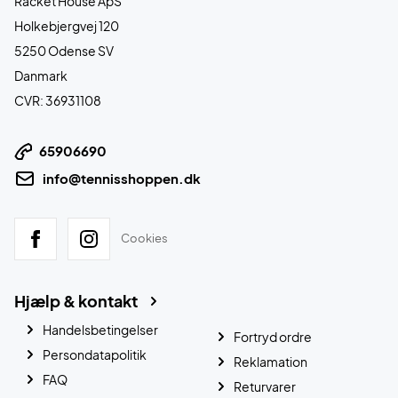
Racket House ApS
Holkebjergvej 120
5250 Odense SV
Danmark
CVR: 36931108
65906690
info@tennisshoppen.dk
Cookies
Hjælp & kontakt
Handelsbetingelser
Fortryd ordre
Persondatapolitik
Reklamation
FAQ
Returvarer