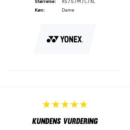
Størrelse:
XS / S / M / L / XL
Køn:
Dame
Kundens vurdering