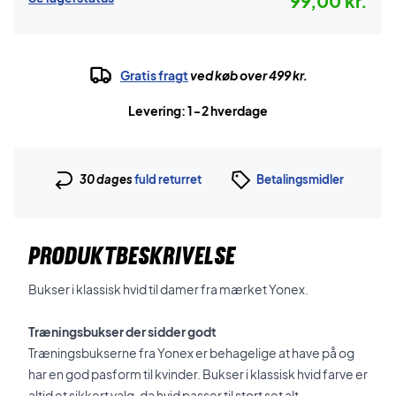
99,00 kr.
Gratis fragt
ved køb over 499 kr.
Levering: 1-2 hverdage
30 dages
fuld returret
Betalingsmidler
PRODUKTBESKRIVELSE
Bukser i klassisk hvid til damer fra mærket Yonex.
Træningsbukser der sidder godt
Træningsbukserne fra Yonex er behagelige at have på og
har en god pasform til kvinder. Bukser i klassisk hvid farve er
altid et sikkert valg, da hvid passer til stort set alt.