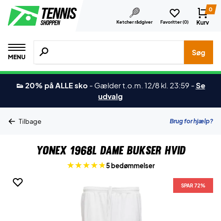
0
Kurv
Ketcher rådgiver
Favoritter (
0
)
Søg efter produkter, mærker etc.
Søg
MENU
👟 20% på ALLE sko
-
Gælder t.o.m. 12/8 kl. 23:59
-
Se
udvalg
Brug for hjælp?
Tilbage
Yonex 1968L Dame Bukser Hvid
5 bedømmelser
SPAR 72%