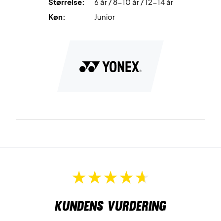
Størrelse:
6 år / 8-10 år / 12-14 år
Køn:
Junior
Kundens vurdering