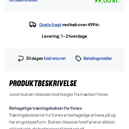
99,00 kr.
Gratis fragt
ved køb over 499 kr.
Levering: 1-2 hverdage
30 dages
fuld returret
Betalingsmidler
PRODUKTBESKRIVELSE
Junior bukser i klassisk hvid til piger fra mærket Yonex.
Behagelige træningsbukser fra Yonex
Træningsbukserne fra Yonex er behagelige at have på og
har en god pasform. Bukser i klassisk hvid farve er altid et
sikkert valg, da hvid passer til stort set alt.