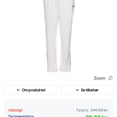
Zoom
Om produktet
Se tilbehør
Udsolgt
Førpris:
349,00 kr.
Se lagerstatus