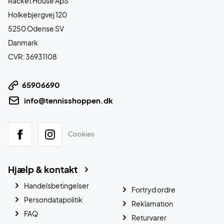
Racket House ApS
Holkebjergvej 120
5250 Odense SV
Danmark
CVR: 36931108
65906690
info@tennisshoppen.dk
Cookies
Hjælp & kontakt
Handelsbetingelser
Fortryd ordre
Persondatapolitik
Reklamation
FAQ
Returvarer