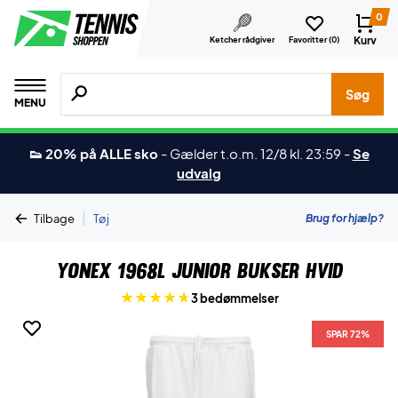
0
Kurv
Ketcher rådgiver
Favoritter (
0
)
Søg efter produkter, mærker etc.
Søg
MENU
👟 20% på ALLE sko
-
Gælder t.o.m. 12/8 kl. 23:59
-
Se
udvalg
|
Brug for hjælp?
Tilbage
Tøj
Yonex 1968L Junior Bukser Hvid
3 bedømmelser
SPAR 72%