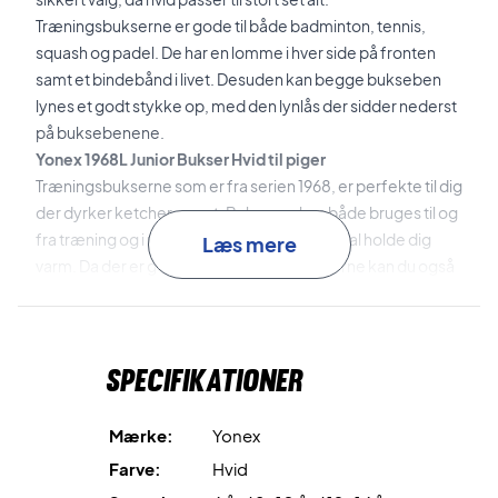
Træningsbukserne er gode til både badminton, tennis,
squash og padel. De har en lomme i hver side på fronten
samt et bindebånd i livet. Desuden kan begge bukseben
lynes et godt stykke op, med den lynlås der sidder nederst
på buksebenene.
Yonex 1968L Junior Bukser Hvid til piger
Træningsbukserne som er fra serien 1968, er perfekte til dig
der dyrker ketcher-sport. Bukserne kan både bruges til og
fra træning og i mellem to kampe, hvis du skal holde dig
Læs mere
varm. Da der er god bevægelighed i bukserne kan du også
bruge bukserne under træning hvis du har tendens til at
fryse i hallen om vinteren.
Specifikationer
Mærke:
Yonex
Farve:
Hvid