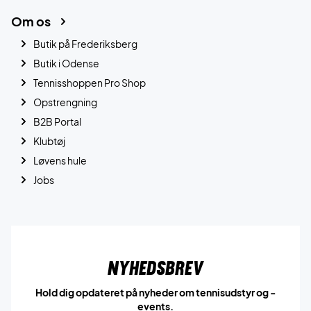
Om os
Butik på Frederiksberg
Butik i Odense
Tennisshoppen Pro Shop
Opstrengning
B2B Portal
Klubtøj
Løvens hule
Jobs
Nyhedsbrev
Hold dig opdateret på nyheder om tennisudstyr og -
events.