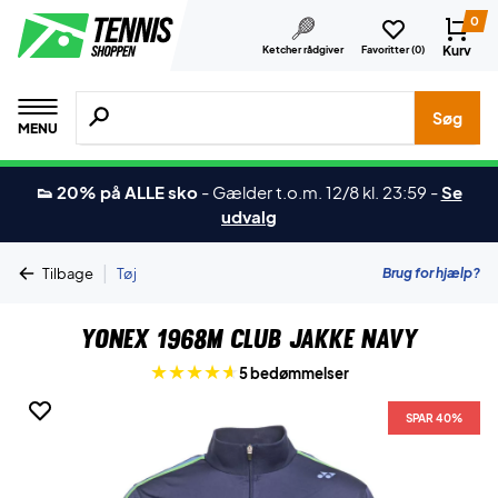
0
Kurv
Ketcher rådgiver
Favoritter (
0
)
Søg efter produkter, mærker etc.
Søg
MENU
👟 20% på ALLE sko
-
Gælder t.o.m. 12/8 kl. 23:59
-
Se
udvalg
|
Brug for hjælp?
Tilbage
Tøj
Yonex 1968M Club Jakke Navy
5 bedømmelser
SPAR 40%