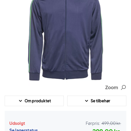
Zoom
Om produktet
Se tilbehør
Udsolgt
Førpris:
499,00 kr.
Se lagerstatus