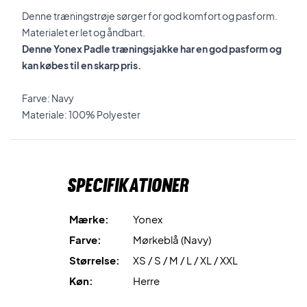
Denne træningstrøje sørger for god komfort og pasform.
Materialet er let og åndbart.
Denne Yonex Padle træningsjakke har en god pasform og
kan købes til en skarp pris.
Farve: Navy
Materiale: 100% Polyester
Specifikationer
Mærke:
Yonex
Farve:
Mørkeblå (Navy)
Størrelse:
XS / S / M / L / XL / XXL
Køn:
Herre