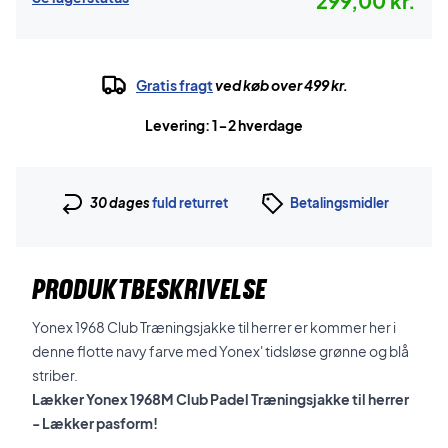
299,00 kr.
Gratis fragt
ved køb over 499 kr.
Levering: 1-2 hverdage
30 dages
fuld returret
Betalingsmidler
PRODUKTBESKRIVELSE
Yonex 1968 Club Træningsjakke til herrer er kommer her i
denne flotte navy farve med Yonex' tidsløse grønne og blå
striber.
Lækker Yonex 1968M Club Padel Træningsjakke til herrer
- Lækker pasform!