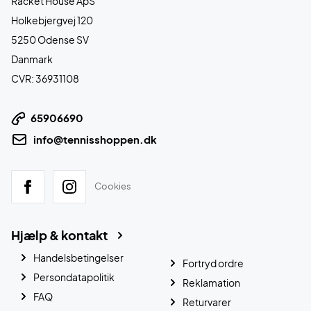
Racket House ApS
Holkebjergvej 120
5250 Odense SV
Danmark
CVR: 36931108
65906690
info@tennisshoppen.dk
Cookies
Hjælp & kontakt
Handelsbetingelser
Fortryd ordre
Persondatapolitik
Reklamation
FAQ
Returvarer