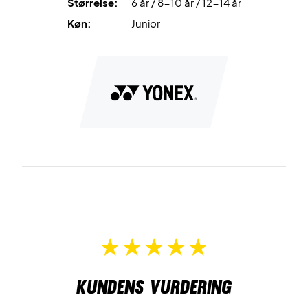
Størrelse:
6 år / 8-10 år / 12-14 år
Køn:
Junior
Kundens vurdering