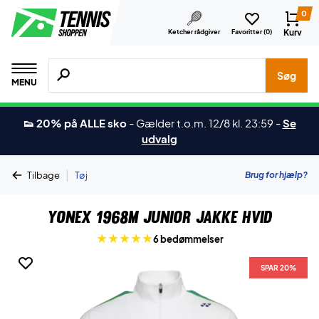
0
Kurv
Ketcher rådgiver
Favoritter (
0
)
Søg efter produkter, mærker etc.
Søg
MENU
👟 20% på ALLE sko
-
Gælder t.o.m. 12/8 kl. 23:59
-
Se
udvalg
|
Brug for hjælp?
Tilbage
Tøj
Yonex 1968M Junior Jakke Hvid
6 bedømmelser
SPAR 20%