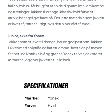
hallen, hvis du får brug for at holde dig varm i mellem kampe
og træninger. Jakken til drenge i klassisk hvid farve er
utrolig behagelig at have på. Det lette materiale som jakken
er lavet af, tørrer hurtigt, hvis den bliver våd af sved.
Junior jakke fra Yonex
Jakken som er lavet til drenge, har en god pasform. Jakken
lukkes med en lynlås og har en lomme i hver side på maven.
Striber i de ikoniske blå og grønne Yonex farver, dekorerer
ærmerne, og giver jakken et unikt look.
Specifikationer
Mærke:
Yonex
Farve:
Hvid