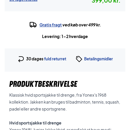
399,00 kr.
Gratis fragt
ved køb over 499 kr.
Levering: 1-2 hverdage
30 dages
fuld returret
Betalingsmidler
PRODUKTBESKRIVELSE
Klassisk hvid sportsjakke til drenge, fra Yonex's 1968
kollektion. Jakken kan bruges til badminton, tennis, squash,
padel eller andre sportsgrene.
Hvid sportsjakke til drenge
Yonex 1968L Junior Jakke Hvid, er perfekt at have med i