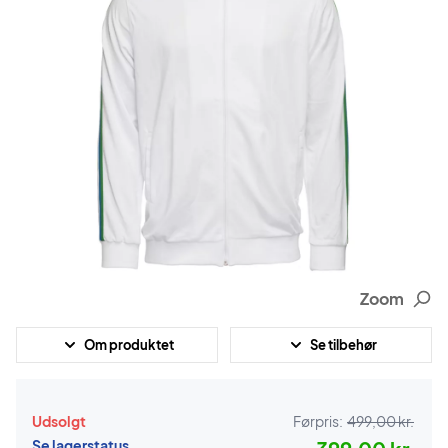
Zoom
Om produktet
Se tilbehør
Udsolgt
Førpris:
499,00 kr.
Se lagerstatus