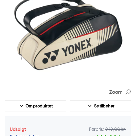
Zoom
Om produktet
Se tilbehør
Udsolgt
Førpris:
949,00 kr.