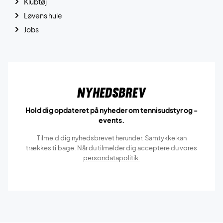
Klubtøj
Løvens hule
Jobs
Nyhedsbrev
Hold dig opdateret på nyheder om tennisudstyr og -
events.
Tilmeld dig nyhedsbrevet herunder. Samtykke kan
trækkes tilbage. Når du tilmelder dig acceptere du vores
persondatapolitik.