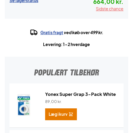
Se lagerstatus
664,00 kr.
Sidste chance
Gratis fragt
ved køb over 499 kr.
Levering: 1-2 hverdage
POPULÆRT TILBEHØR
Yonex Super Grap 3-Pack White
89,00
kr.
Læg i kurv