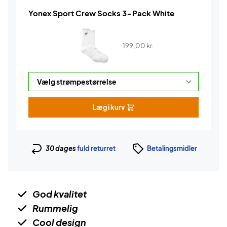
Yonex Sport Crew Socks 3-Pack White
199,00
kr.
Læg i kurv
30 dages
fuld returret
Betalingsmidler
God kvalitet
Rummelig
Cool design