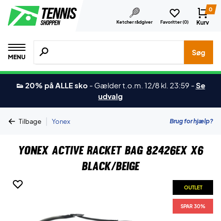
0
Kurv
Ketcher rådgiver
Favoritter (
0
)
Søg efter produkter, mærker etc.
Søg
MENU
👟 20% på ALLE sko
-
Gælder t.o.m. 12/8 kl. 23:59
-
Se
udvalg
|
Brug for hjælp?
Tilbage
Yonex
Yonex Active Racket Bag 82426EX X6
Black/Beige
OUTLET
SPAR 30%