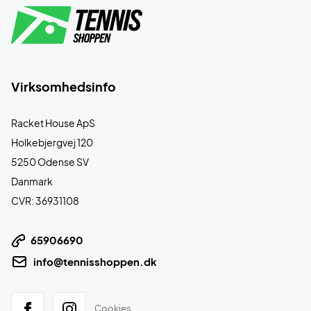
Virksomhedsinfo
Racket House ApS
Holkebjergvej 120
5250 Odense SV
Danmark
CVR: 36931108
65906690
info@tennisshoppen.dk
Cookies