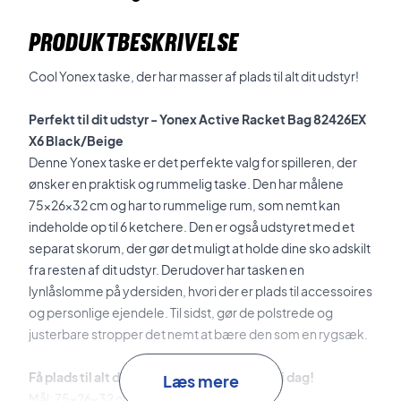
PRODUKTBESKRIVELSE
Cool Yonex taske, der har masser af plads til alt dit udstyr!
Perfekt til dit udstyr - Yonex Active Racket Bag 82426EX
X6 Black/Beige
Denne Yonex taske er det perfekte valg for spilleren, der
ønsker en praktisk og rummelig taske. Den har målene
75x26x32 cm og har to rummelige rum, som nemt kan
indeholde op til 6 ketchere. Den er også udstyret med et
separat skorum, der gør det muligt at holde dine sko adskilt
fra resten af dit udstyr. Derudover har tasken en
lynlåslomme på ydersiden, hvori der er plads til accessoires
og personlige ejendele. Til sidst, gør de polstrede og
justerbare stropper det nemt at bære den som en rygsæk.
Få plads til alt dit udstyr - køb denne taske i dag!
Læs mere
Mål: 75x26x32 cm.